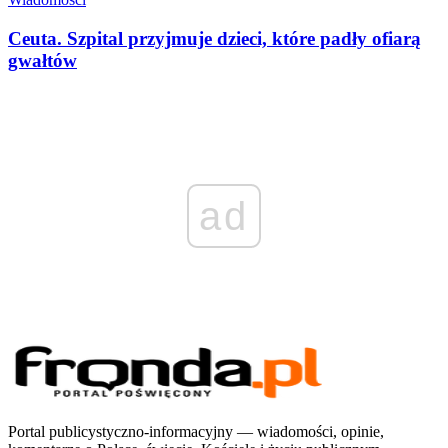
Ceuta. Szpital przyjmuje dzieci, które padły ofiarą
gwałtów
ad
Portal publicystyczno-informacyjny — wiadomości, opinie,