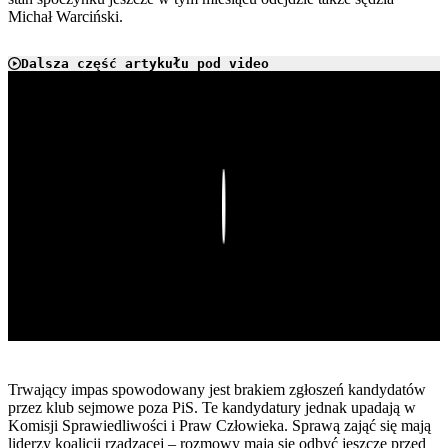
Michał Warciński.
Dalsza część artykułu pod video
Play
Trwający impas spowodowany jest brakiem zgłoszeń kandydatów
przez klub sejmowe poza PiS. Te kandydatury jednak upadają w
Komisji Sprawiedliwości i Praw Człowieka. Sprawą zająć się mają
liderzy koalicji rządzącej – rozmowy mają się odbyć jeszcze przed