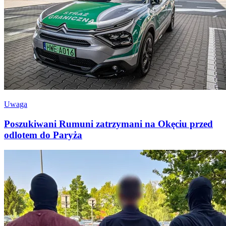
Uwaga
Poszukiwani Rumuni zatrzymani na Okęciu przed
odlotem do Paryża