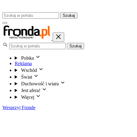
Szukaj
Szukaj
Polska
Reklama
Wschód
Świat
Duchowość i wiara
Jest afera!
Więcej
Wesprzyj Frondę