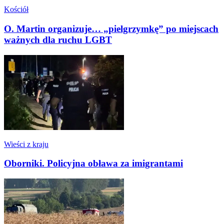
Kościół
O. Martin organizuje… „pielgrzymkę” po miejscach
ważnych dla ruchu LGBT
Wieści z kraju
Oborniki. Policyjna obława za imigrantami