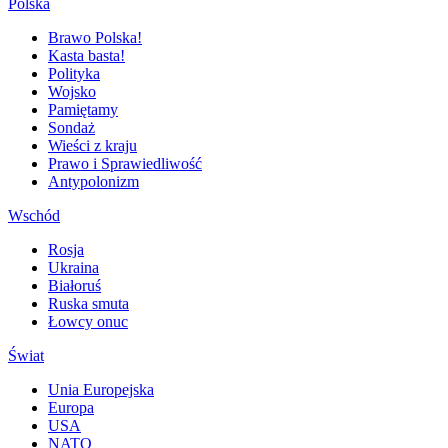
Polska
Brawo Polska!
Kasta basta!
Polityka
Wojsko
Pamiętamy
Sondaż
Wieści z kraju
Prawo i Sprawiedliwość
Antypolonizm
Wschód
Rosja
Ukraina
Białoruś
Ruska smuta
Łowcy onuc
Świat
Unia Europejska
Europa
USA
NATO