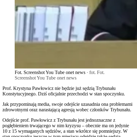
Fot. Screenshot You Tube onet news
· fot. Fot.
Screenshot You Tube onet news
Prof. Krystyna Pawłowicz nie będzie już sędzią Trybunału
Konstytucyjnego. Dziś oficjalnie przechodzi w stan spoczynku.
Jak przypominają media, swoje odejście uzasadnia ona problemami
zdrowotnymi oraz narastającą agresją wobec członków Trybunału.
Odejście prof. Pawłowicz z Trybunału jest jednoznaczne z
pogłębieniem trwającego w nim kryzysu – obecnie ma on jedynie
10 z 15 wymaganych sędziów, a stan wkrótce się pomniejszy. W
stan spoczynku jeszcze w tym miesiącu odejdzie także sędzia