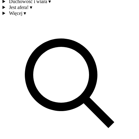
Duchowość i wiara
▾
Jest afera!
▾
Więcej
▾