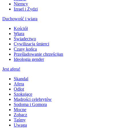
Niemcy
Izrael i Żydzi
Duchowość i wiara
Kościół
Wiara
Świadectwo
Cywilizacja śmierci
Czasy końca
Prześladowanie chrześcijan
Ideologia gender
Jest afera!
Skandal
Afera
Odlot
Szokujące
Mądrości celebrytów
Sodoma i Gomora
Mocne
Zobacz
Taśmy
Uwaga