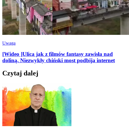
Uwaga
[Wideo ]Ulica jak z filmów fantasy zawisła nad
doliną. Niezwykły chiński most podbija internet
Czytaj dalej