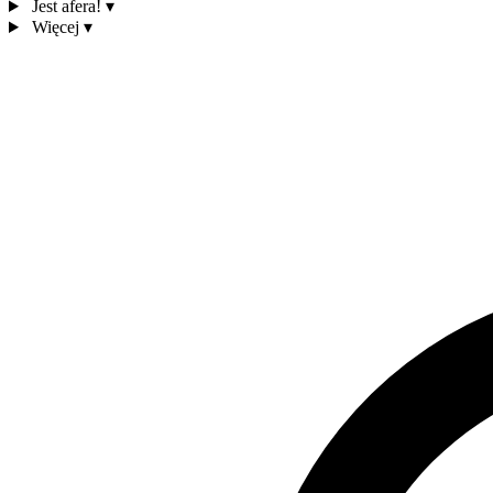
Jest afera!
▾
Więcej
▾