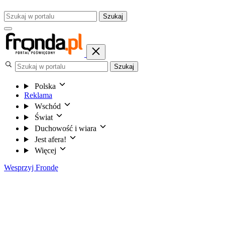
Szukaj
Szukaj
Polska
Reklama
Wschód
Świat
Duchowość i wiara
Jest afera!
Więcej
Wesprzyj Frondę