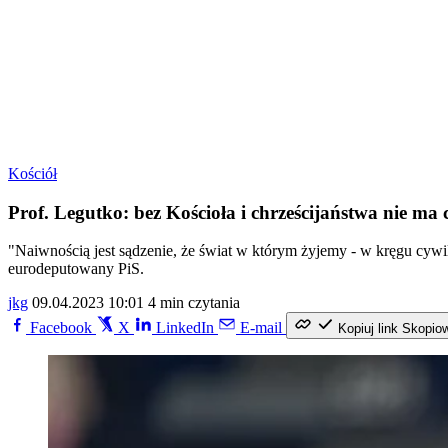
Kościół
Prof. Legutko: bez Kościoła i chrześcijaństwa nie ma 
"Naiwnością jest sądzenie, że świat w którym żyjemy - w kręgu cywil
eurodeputowany PiS.
jkg
09.04.2023 10:01
4 min czytania
Facebook
X
LinkedIn
E-mail
Kopiuj link
Skopio