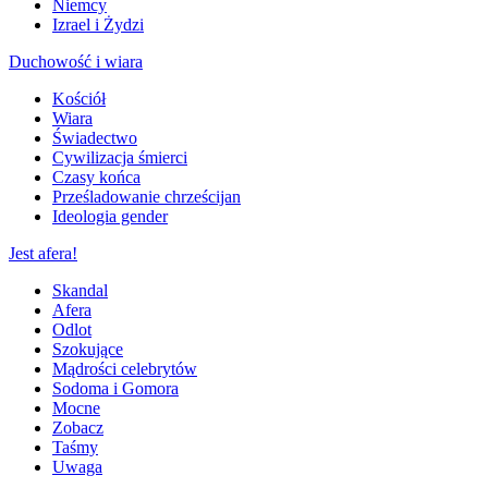
Niemcy
Izrael i Żydzi
Duchowość i wiara
Kościół
Wiara
Świadectwo
Cywilizacja śmierci
Czasy końca
Prześladowanie chrześcijan
Ideologia gender
Jest afera!
Skandal
Afera
Odlot
Szokujące
Mądrości celebrytów
Sodoma i Gomora
Mocne
Zobacz
Taśmy
Uwaga