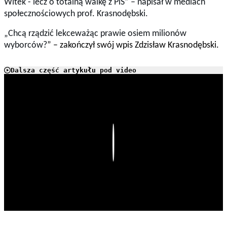
Witek - lecz o totalną walkę z PiS” – napisał w mediach
społecznościowych prof. Krasnodębski.
„Chcą rządzić lekceważąc prawie osiem milionów
wyborców?
” – zakończył swój wpis Zdzisław Krasnodębski.
Dalsza część artykułu pod video
Play