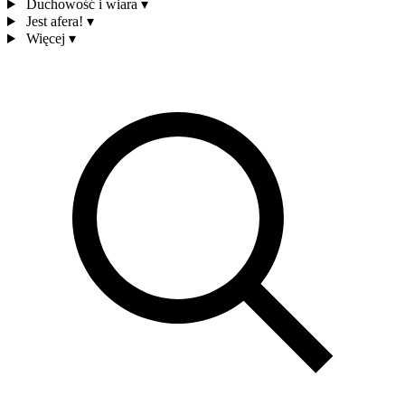
Duchowość i wiara
▾
Jest afera!
▾
Więcej
▾