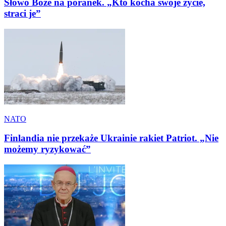
Słowo Boże na poranek. „Kto kocha swoje życie,
straci je”
NATO
Finlandia nie przekaże Ukrainie rakiet Patriot. „Nie
możemy ryzykować”