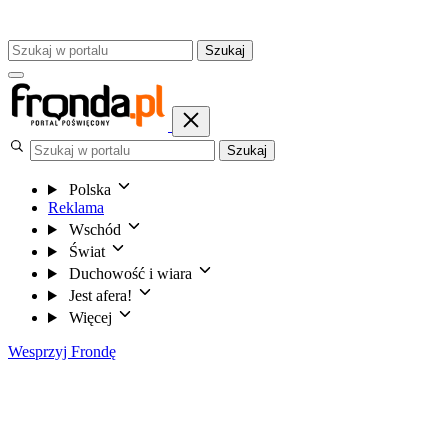
Szukaj
Szukaj
Polska
Reklama
Wschód
Świat
Duchowość i wiara
Jest afera!
Więcej
Wesprzyj Frondę