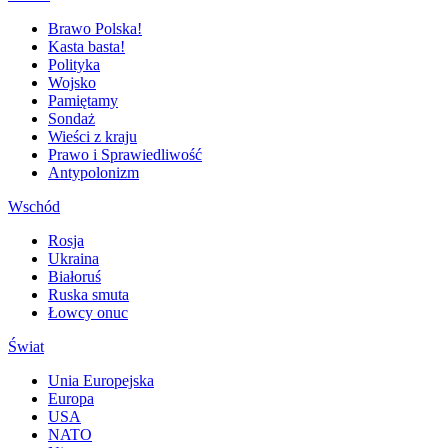
Brawo Polska!
Kasta basta!
Polityka
Wojsko
Pamiętamy
Sondaż
Wieści z kraju
Prawo i Sprawiedliwość
Antypolonizm
Wschód
Rosja
Ukraina
Białoruś
Ruska smuta
Łowcy onuc
Świat
Unia Europejska
Europa
USA
NATO