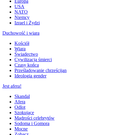
Europa
USA
NATO
Niemcy
Izrael i Żydzi
Duchowość i wiara
Kościół
Wiara
Świadectwo
Cywilizacja śmierci
Czasy końca
Prześladowanie chrześcijan
Ideologia gender
Jest afera!
Skandal
Afera
Odlot
Szokujące
Mądrości celebrytów
Sodoma i Gomora
Mocne
Zobacz