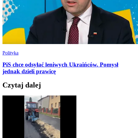
Polityka
PiS chce odsyłać leniwych Ukraińców. Pomysł
jednak dzieli prawicę
Czytaj dalej