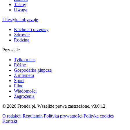
Taśmy
Uwaga
Lifestyle i obyczaje
Kuchnia i przepisy
Zdrowie
Rodzina
Pozostałe
Tylko u nas
Różne
Gospodarka głupcze
Z internetu
Sport
Pilne
Wiadomości
Zagrożenia
© 2026 Fronda.pl. Wszelkie prawa zastrzeżone.
v3.0.12
O redakcji
Regulamin
Polityka prywatności
Polityka cookies
Kontakt