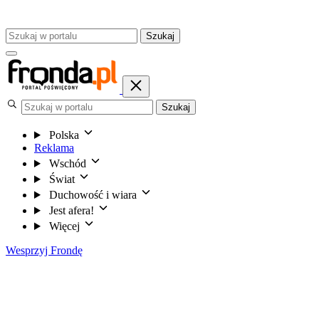
Szukaj
Szukaj
Polska
Reklama
Wschód
Świat
Duchowość i wiara
Jest afera!
Więcej
Wesprzyj Frondę