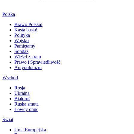
Polska
Brawo Polska!
Kasta basta!
Polityka
Wojsko
Pamiętamy
Sondaż
Wieści z kraju
Prawo i Sprawiedliwość
Antypolonizm
Wschód
Rosja
Ukraina
Białoruś
Ruska smuta
Łowcy onuc
Świat
Unia Europejska