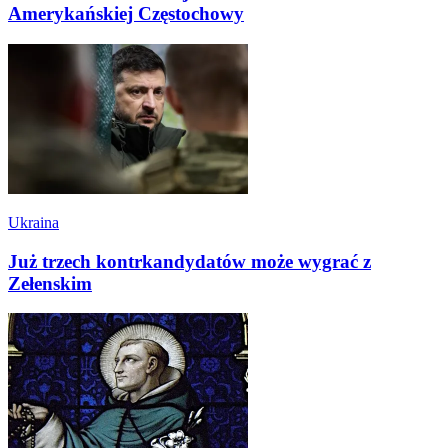
Amerykańskiej Częstochowy
Ukraina
Już trzech kontrkandydatów może wygrać z
Zełenskim