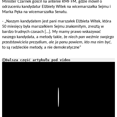
Minister Czarnek gościł na antenie RMF FM, gdzie mówił o
odrzuceniu kandydatur Elżbiety Witek na wicemarszałka Sejmu i
Marka Pęka na wicemarszałka Senatu.
- „Naszym kandydatem jest pani marszałek Elżbieta Witek, która
50 miesięcy była marszałkiem Sejmu znakomitym, zresztą w
bardzo trudnych czasach […]. My mamy prawo wskazywać
naszego kandydata, a metody takie, że
niech pan weźmie swojego
przedstawiciela prezydium, ale ja panu powiem, kto ma nim być
,
to są radzieckie metody, a nie demokratyczne”
Dalsza część artykułu pod video
Play