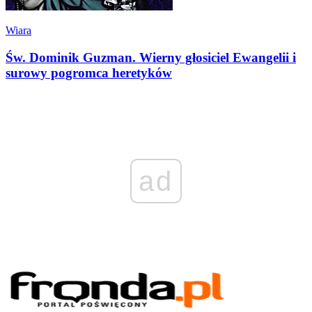
Wiara
Św. Dominik Guzman. Wierny głosiciel Ewangelii i
surowy pogromca heretyków
ad