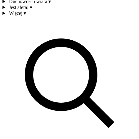
Duchowość i wiara
▾
Jest afera!
▾
Więcej
▾