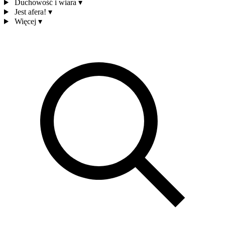
Duchowość i wiara
▾
Jest afera!
▾
Więcej
▾