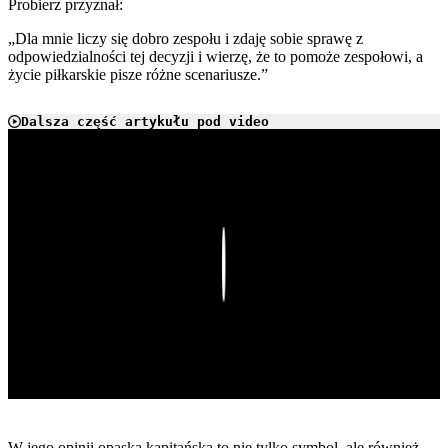
Probierz przyznał:
„Dla mnie liczy się dobro zespołu i zdaję sobie sprawę z
odpowiedzialności tej decyzji i wierzę, że to pomoże zespołowi, a
życie piłkarskie pisze różne scenariusze.”
Dalsza część artykułu pod video
Play
W jego opinii opaska kapitańska to nie tylko symbol, ale również