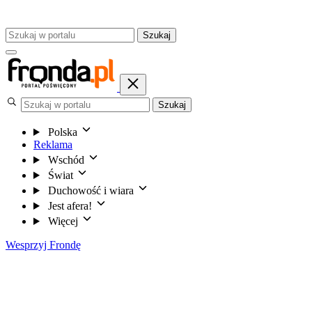
Szukaj
Szukaj
Polska
Reklama
Wschód
Świat
Duchowość i wiara
Jest afera!
Więcej
Wesprzyj Frondę