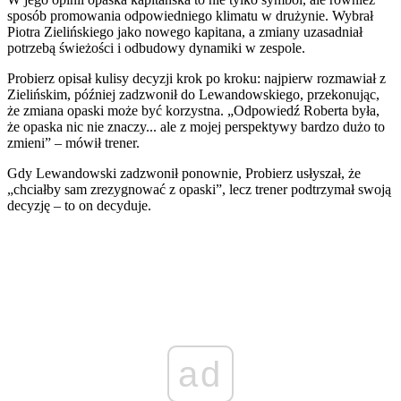
sposób promowania odpowiedniego klimatu w drużynie. Wybrał
Piotra Zielińskiego jako nowego kapitana, a zmiany uzasadniał
potrzebą świeżości i odbudowy dynamiki w zespole.
Probierz opisał kulisy decyzji krok po kroku: najpierw rozmawiał z
Zielińskim, później zadzwonił do Lewandowskiego, przekonując,
że zmiana opaski może być korzystna. „Odpowiedź Roberta była,
że opaska nic nie znaczy... ale z mojej perspektywy bardzo dużo to
zmieni” – mówił trener.
Gdy Lewandowski zadzwonił ponownie, Probierz usłyszał, że
„chciałby sam zrezygnować z opaski”, lecz trener podtrzymał swoją
decyzję – to on decyduje.
ad