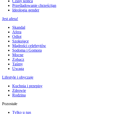
Czasy końca
Prześladowanie chrześcijan
Ideologia gender
Jest afera!
Skandal
Afera
Odlot
Szokujące
Mądrości celebrytów
Sodoma i Gomora
Mocne
Zobacz
Taśmy
Uwaga
Lifestyle i obyczaje
Kuchnia i przepisy
Zdrowie
Rodzina
Pozostałe
Tylko u nas