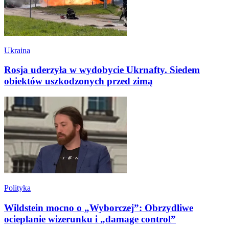
Ukraina
Rosja uderzyła w wydobycie Ukrnafty. Siedem
obiektów uszkodzonych przed zimą
Polityka
Wildstein mocno o „Wyborczej”: Obrzydliwe
ocieplanie wizerunku i „damage control”