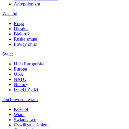
Antypolonizm
Wschód
Rosja
Ukraina
Białoruś
Ruska smuta
Łowcy onuc
Świat
Unia Europejska
Europa
USA
NATO
Niemcy
Izrael i Żydzi
Duchowość i wiara
Kościół
Wiara
Świadectwo
Cywilizacja śmierci