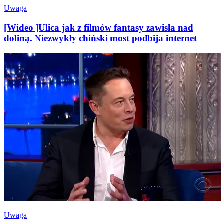
Uwaga
[Wideo ]Ulica jak z filmów fantasy zawisła nad
doliną. Niezwykły chiński most podbija internet
Uwaga