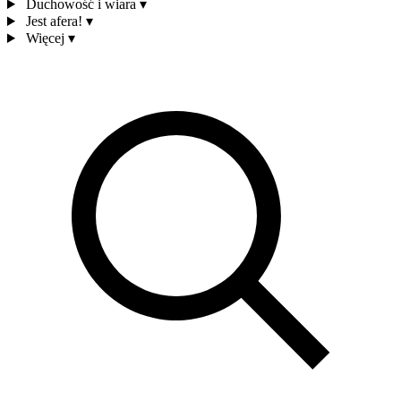
Duchowość i wiara
▾
Jest afera!
▾
Więcej
▾