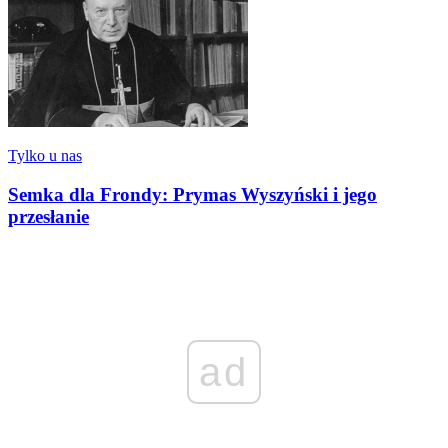
Tylko u nas
Semka dla Frondy: Prymas Wyszyński i jego
przesłanie
ad