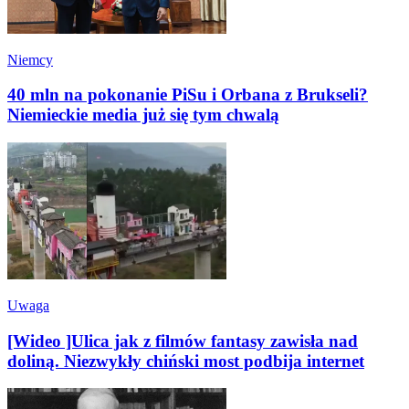
Niemcy
40 mln na pokonanie PiSu i Orbana z Brukseli?
Niemieckie media już się tym chwalą
Uwaga
[Wideo ]Ulica jak z filmów fantasy zawisła nad
doliną. Niezwykły chiński most podbija internet