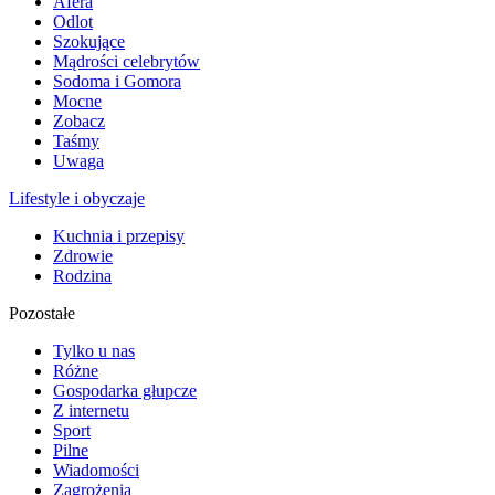
Afera
Odlot
Szokujące
Mądrości celebrytów
Sodoma i Gomora
Mocne
Zobacz
Taśmy
Uwaga
Lifestyle i obyczaje
Kuchnia i przepisy
Zdrowie
Rodzina
Pozostałe
Tylko u nas
Różne
Gospodarka głupcze
Z internetu
Sport
Pilne
Wiadomości
Zagrożenia