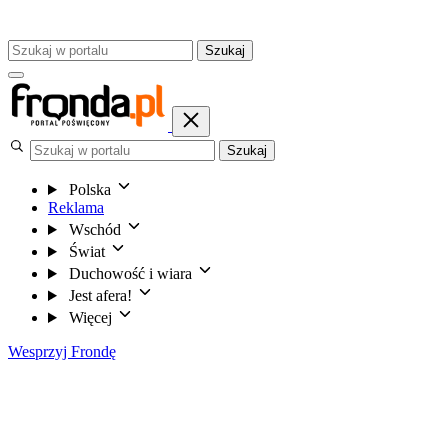
Szukaj
Szukaj
Polska
Reklama
Wschód
Świat
Duchowość i wiara
Jest afera!
Więcej
Wesprzyj Frondę