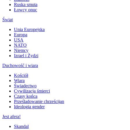
Ruska smuta
Łowcy onuc
Świat
Unia Europejska
Europa
USA
NATO
Niemcy
Izrael i Żydzi
Duchowość i wiara
Kościół
Wiara
Świadectwo
Cywilizacja śmierci
Czasy końca
Prześladowanie chrześcijan
Ideologia gender
Jest afera!
Skandal