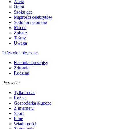
Afera
Odlot
Szokujące
Mądrości celebrytów
Sodoma i Gomora
Mocne
Zobacz
Taśmy
Uwaga
Lifestyle i obyczaje
Kuchnia i przepisy
Zdrowie
Rodzina
Pozostałe
Tylko u nas
Różne
Gospodarka głupcze
Z internetu
Sport
Pilne
Wiadomości
Zagrożenia