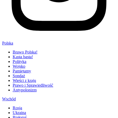
Polska
Brawo Polska!
Kasta basta!
Polityka
Wojsko
Pamiętamy
Sondaż
Wieści z kraju
Prawo i Sprawiedliwość
Antypolonizm
Wschód
Rosja
Ukraina
Białoruś