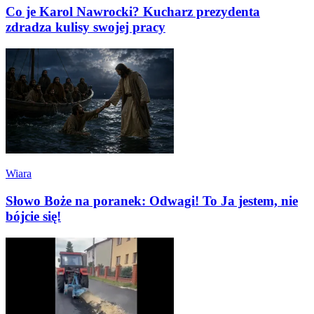
Co je Karol Nawrocki? Kucharz prezydenta
zdradza kulisy swojej pracy
Wiara
Słowo Boże na poranek: Odwagi! To Ja jestem, nie
bójcie się!