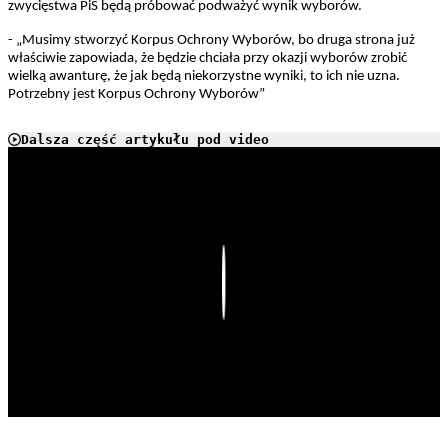
zwycięstwa PiS będą próbować podważyć wynik wyborów.
- „Musimy stworzyć Korpus Ochrony Wyborów, bo druga strona już
właściwie zapowiada, że będzie chciała przy okazji wyborów zrobić
wielką awanturę, że jak będą niekorzystne wyniki, to ich nie uzna.
Potrzebny jest Korpus Ochrony Wyborów”
Dalsza część artykułu pod video
Play