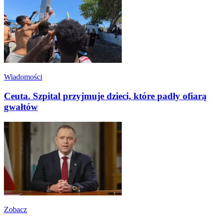
Wiadomości
Ceuta. Szpital przyjmuje dzieci, które padły ofiarą
gwałtów
Zobacz