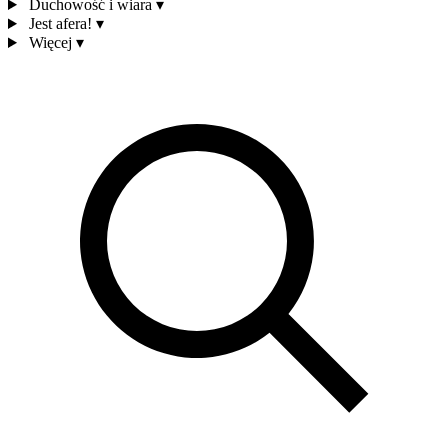
Duchowość i wiara
▾
Jest afera!
▾
Więcej
▾