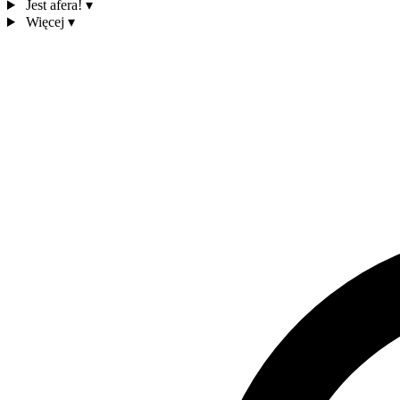
Jest afera!
▾
Więcej
▾