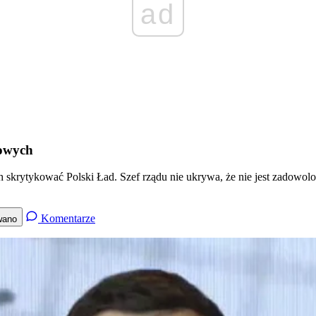
ad
gowych
skrytykować Polski Ład. Szef rządu nie ukrywa, że nie jest zadowol
Komentarze
wano