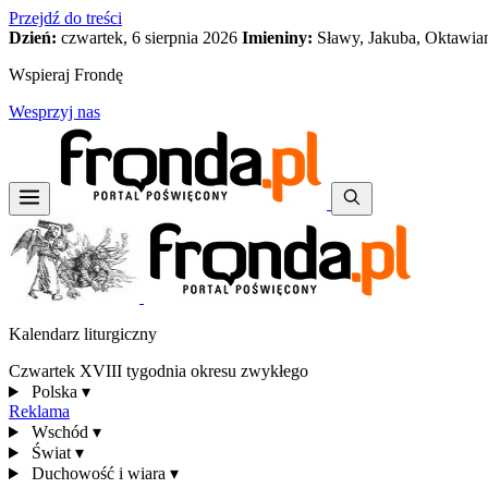
Przejdź do treści
Dzień:
czwartek, 6 sierpnia 2026
Imieniny:
Sławy, Jakuba, Oktawia
Wspieraj Frondę
Wesprzyj nas
Kalendarz liturgiczny
Czwartek XVIII tygodnia okresu zwykłego
Polska
▾
Reklama
Wschód
▾
Świat
▾
Duchowość i wiara
▾