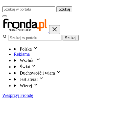
Szukaj
Szukaj
Polska
Reklama
Wschód
Świat
Duchowość i wiara
Jest afera!
Więcej
Wesprzyj Frondę