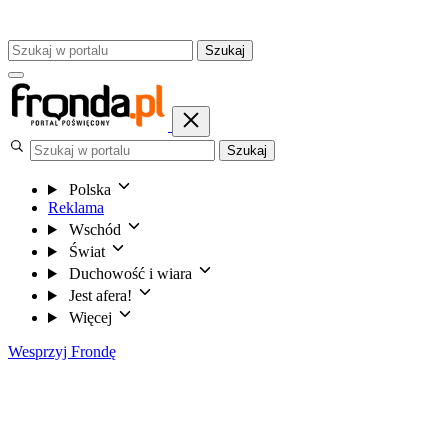
Szukaj
Szukaj
Polska
Reklama
Wschód
Świat
Duchowość i wiara
Jest afera!
Więcej
Wesprzyj Frondę