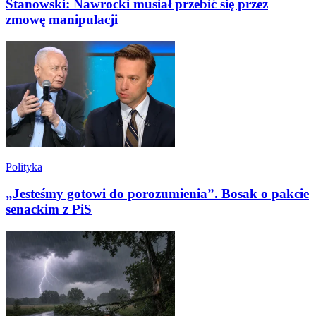
Stanowski: Nawrocki musiał przebić się przez
zmowę manipulacji
Polityka
„Jesteśmy gotowi do porozumienia”. Bosak o pakcie
senackim z PiS