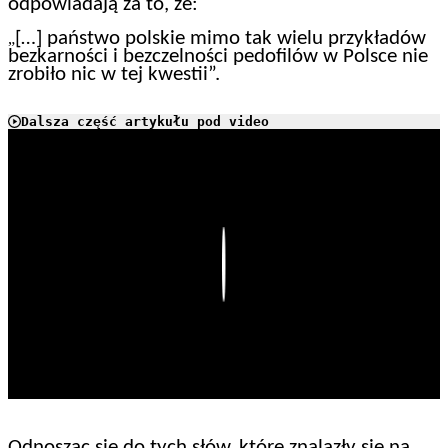
odpowiadają za to, że:
[…] państwo polskie mimo tak wielu przykładów
„
bezkarności i bezczelności pedofilów w Polsce nie
zrobiło nic w tej kwestii”.
Dalsza część artykułu pod video
Play
Odnosząc się do tych słów, które znalazły się na