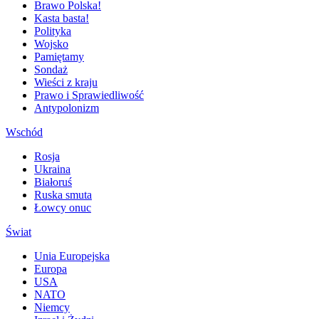
Brawo Polska!
Kasta basta!
Polityka
Wojsko
Pamiętamy
Sondaż
Wieści z kraju
Prawo i Sprawiedliwość
Antypolonizm
Wschód
Rosja
Ukraina
Białoruś
Ruska smuta
Łowcy onuc
Świat
Unia Europejska
Europa
USA
NATO
Niemcy