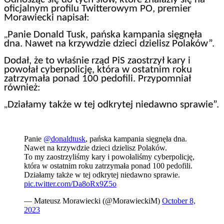
oficjalnym profilu Twitterowym PO, premier
Morawiecki napisał:
Panie Donald Tusk, pańska kampania sięgnęła
„
dna. Nawet na krzywdzie dzieci dzielisz Polaków”.
Dodał, że to właśnie rząd PiS zaostrzył kary i
powołał cyberpolicję, która w ostatnim roku
zatrzymała ponad 100 pedofili. Przypomniał
również:
Działamy także w tej odkrytej niedawno sprawie”.
„
Panie
@donaldtusk
, pańska kampania sięgnęła dna.
Nawet na krzywdzie dzieci dzielisz Polaków.
To my zaostrzyliśmy kary i powołaliśmy cyberpolicję,
która w ostatnim roku zatrzymała ponad 100 pedofili.
Działamy także w tej odkrytej niedawno sprawie.
pic.twitter.com/Da8oRx9Z5o
— Mateusz Morawiecki (@MorawieckiM)
October 8,
2023