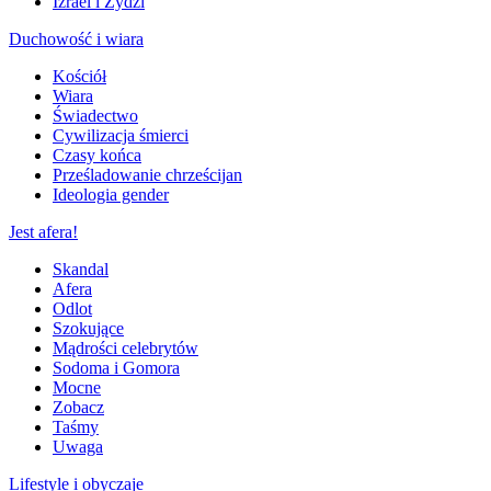
Izrael i Żydzi
Duchowość i wiara
Kościół
Wiara
Świadectwo
Cywilizacja śmierci
Czasy końca
Prześladowanie chrześcijan
Ideologia gender
Jest afera!
Skandal
Afera
Odlot
Szokujące
Mądrości celebrytów
Sodoma i Gomora
Mocne
Zobacz
Taśmy
Uwaga
Lifestyle i obyczaje