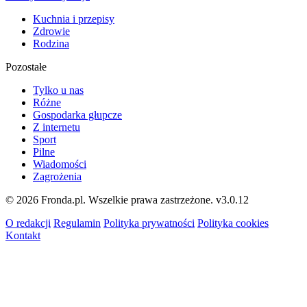
Kuchnia i przepisy
Zdrowie
Rodzina
Pozostałe
Tylko u nas
Różne
Gospodarka głupcze
Z internetu
Sport
Pilne
Wiadomości
Zagrożenia
© 2026 Fronda.pl. Wszelkie prawa zastrzeżone.
v3.0.12
O redakcji
Regulamin
Polityka prywatności
Polityka cookies
Kontakt