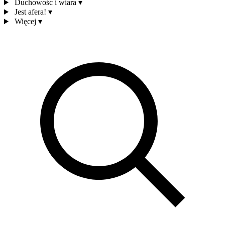
Duchowość i wiara
▾
Jest afera!
▾
Więcej
▾