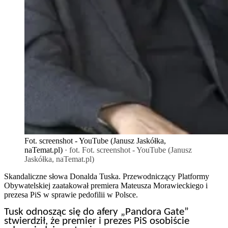
Fot. screenshot - YouTube (Janusz Jaskółka,
naTemat.pl)
· fot. Fot. screenshot - YouTube (Janusz
Jaskółka, naTemat.pl)
Skandaliczne słowa Donalda Tuska. Przewodniczący Platformy
Obywatelskiej zaatakował premiera Mateusza Morawieckiego i
prezesa PiS w sprawie pedofilii w Polsce.
Tusk odnosząc się do afery „Pandora Gate”
stwierdził, że premier i prezes PiS osobiście