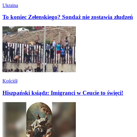
Ukraina
To koniec Zełenskiego? Sondaż nie zostawia złudzeń
Kościół
Hiszpański ksiądz: Imigranci w Ceucie to święci!