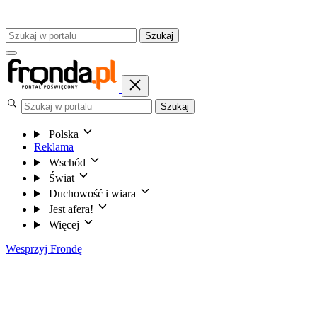
Szukaj
Szukaj
Polska
Reklama
Wschód
Świat
Duchowość i wiara
Jest afera!
Więcej
Wesprzyj Frondę