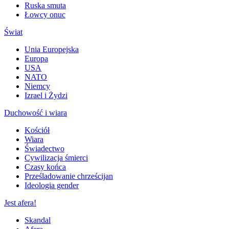
Ruska smuta
Łowcy onuc
Świat
Unia Europejska
Europa
USA
NATO
Niemcy
Izrael i Żydzi
Duchowość i wiara
Kościół
Wiara
Świadectwo
Cywilizacja śmierci
Czasy końca
Prześladowanie chrześcijan
Ideologia gender
Jest afera!
Skandal