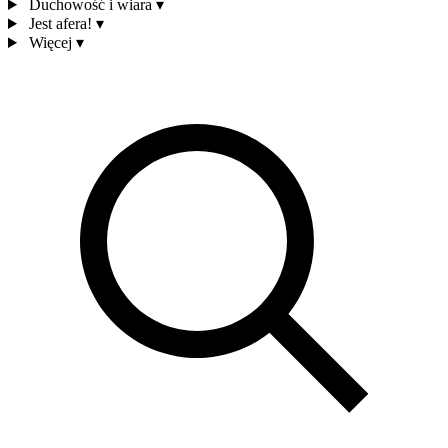
Duchowość i wiara
▾
Jest afera!
▾
Więcej
▾