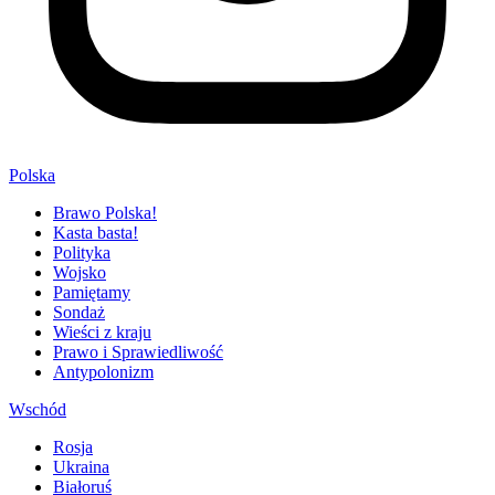
Polska
Brawo Polska!
Kasta basta!
Polityka
Wojsko
Pamiętamy
Sondaż
Wieści z kraju
Prawo i Sprawiedliwość
Antypolonizm
Wschód
Rosja
Ukraina
Białoruś