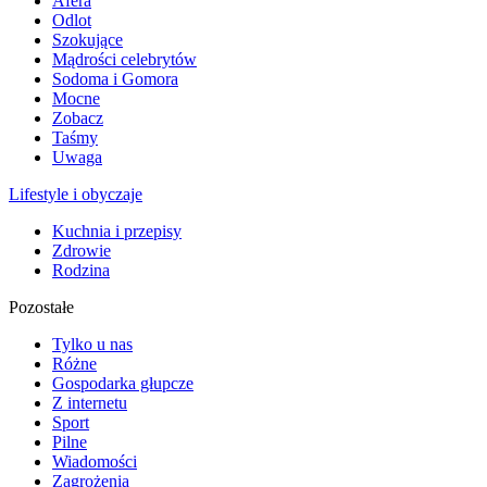
Afera
Odlot
Szokujące
Mądrości celebrytów
Sodoma i Gomora
Mocne
Zobacz
Taśmy
Uwaga
Lifestyle i obyczaje
Kuchnia i przepisy
Zdrowie
Rodzina
Pozostałe
Tylko u nas
Różne
Gospodarka głupcze
Z internetu
Sport
Pilne
Wiadomości
Zagrożenia