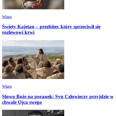
Wiara
Święty Kajetan – prezbiter, który sprzeciwił się
rozlewowi krwi
Wiara
Słowo Boże na poranek: Syn Człowieczy przyjdzie w
chwale Ojca swego