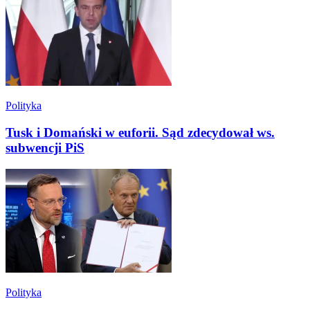
Polityka
Tusk i Domański w euforii. Sąd zdecydował ws.
subwencji PiS
Polityka