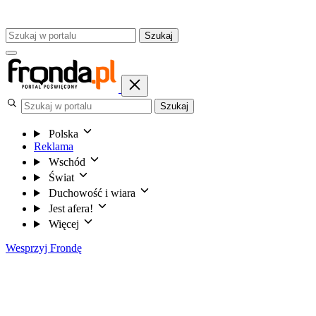
Szukaj
Szukaj
Polska
Reklama
Wschód
Świat
Duchowość i wiara
Jest afera!
Więcej
Wesprzyj Frondę