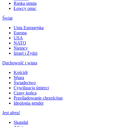
Ruska smuta
Łowcy onuc
Świat
Unia Europejska
Europa
USA
NATO
Niemcy
Izrael i Żydzi
Duchowość i wiara
Kościół
Wiara
Świadectwo
Cywilizacja śmierci
Czasy końca
Prześladowanie chrześcijan
Ideologia gender
Jest afera!
Skandal