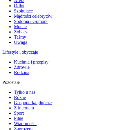
Afera
Odlot
Szokujące
Mądrości celebrytów
Sodoma i Gomora
Mocne
Zobacz
Taśmy
Uwaga
Lifestyle i obyczaje
Kuchnia i przepisy
Zdrowie
Rodzina
Pozostałe
Tylko u nas
Różne
Gospodarka głupcze
Z internetu
Sport
Pilne
Wiadomości
Zagrożenia