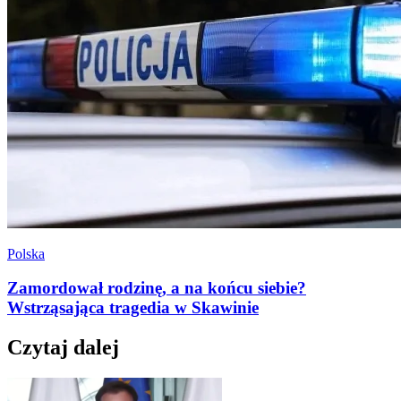
Polska
Zamordował rodzinę, a na końcu siebie?
Wstrząsająca tragedia w Skawinie
Czytaj dalej