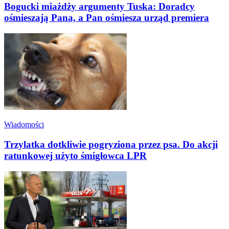
Bogucki miażdży argumenty Tuska: Doradcy
ośmieszają Pana, a Pan ośmiesza urząd premiera
Wiadomości
Trzylatka dotkliwie pogryziona przez psa. Do akcji
ratunkowej użyto śmigłowca LPR