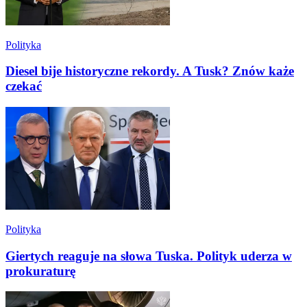
Polityka
Diesel bije historyczne rekordy. A Tusk? Znów każe
czekać
Polityka
Giertych reaguje na słowa Tuska. Polityk uderza w
prokuraturę