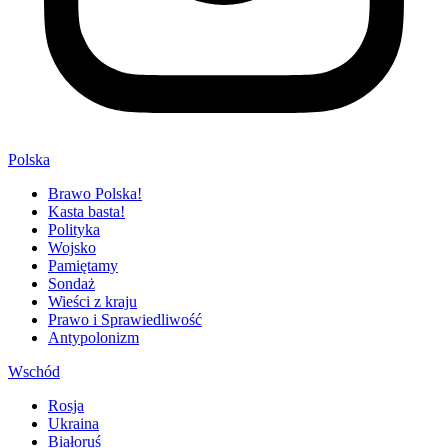
Polska
Brawo Polska!
Kasta basta!
Polityka
Wojsko
Pamiętamy
Sondaż
Wieści z kraju
Prawo i Sprawiedliwość
Antypolonizm
Wschód
Rosja
Ukraina
Białoruś