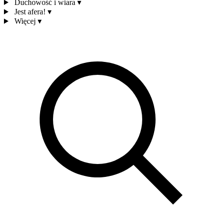
Duchowość i wiara
▾
Jest afera!
▾
Więcej
▾