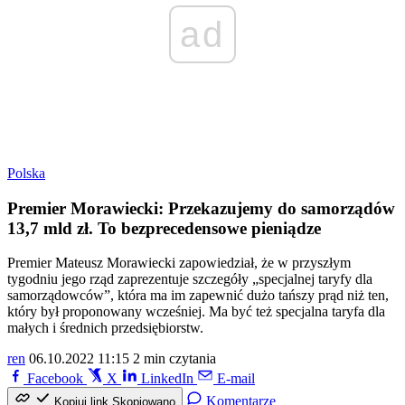
ad
Polska
Premier Morawiecki: Przekazujemy do samorządów
13,7 mld zł. To bezprecedensowe pieniądze
Premier Mateusz Morawiecki zapowiedział, że w przyszłym
tygodniu jego rząd zaprezentuje szczegóły „specjalnej taryfy dla
samorządowców”, która ma im zapewnić dużo tańszy prąd niż ten,
który był proponowany wcześniej. Ma być też specjalna taryfa dla
małych i średnich przedsiębiorstw.
ren
06.10.2022 11:15
2 min czytania
Facebook
X
LinkedIn
E-mail
Komentarze
Kopiuj link
Skopiowano