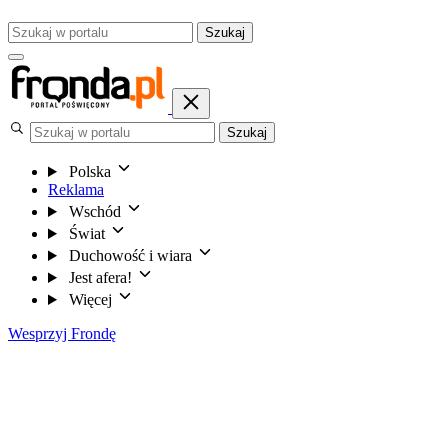
Szukaj
Szukaj
Polska
Reklama
Wschód
Świat
Duchowość i wiara
Jest afera!
Więcej
Wesprzyj Frondę