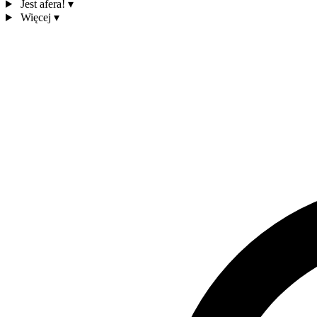
Jest afera!
▾
Więcej
▾