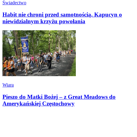
Świadectwo
Habit nie chroni przed samotnością. Kapucyn o
niewidzialnym krzyżu powołania
Wiara
Pieszo do Matki Bożej – z Great Meadows do
Amerykańskiej Częstochowy