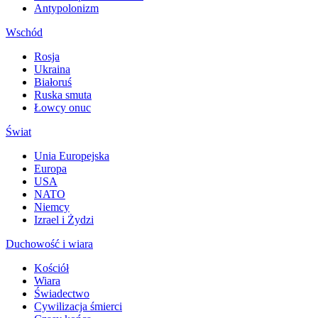
Antypolonizm
Wschód
Rosja
Ukraina
Białoruś
Ruska smuta
Łowcy onuc
Świat
Unia Europejska
Europa
USA
NATO
Niemcy
Izrael i Żydzi
Duchowość i wiara
Kościół
Wiara
Świadectwo
Cywilizacja śmierci