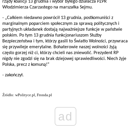
rządy koalicji 13 grudnia i wybór byłego działacza PZPR
Włodzimierza Czarzastego na marszałka Sejmu.
- „Całkiem niedawno powrócił 13 grudnia, postkomuniści z
marginalnym poparciem społecznym za sprawą politycznych i
partyjnych układanek dostają najważniejsze funkcje w państwie
polskim. Po tym 13 grudnia funkcjonariuszom Służby
Bezpieczeństwa i tym, którzy gasili to Światło Wolności, przywraca
się przywileje emerytalne. Bohaterowie naszej wolności żyją
często gorzej niż ci, którzy chcieli nas zniewolić. Prezydent RP
nigdy nie zgodzi się na brak dziejowej sprawiedliwości. Niech żyje
Polska, precz z komuną!”
- zakończył.
Źródło: wPolityce.pl, Fronda.pl
ad