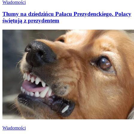
Wiadomości
Tłumy na dziedzińcu Pałacu Prezydenckiego. Polacy
świętują z prezydentem
Wiadomości