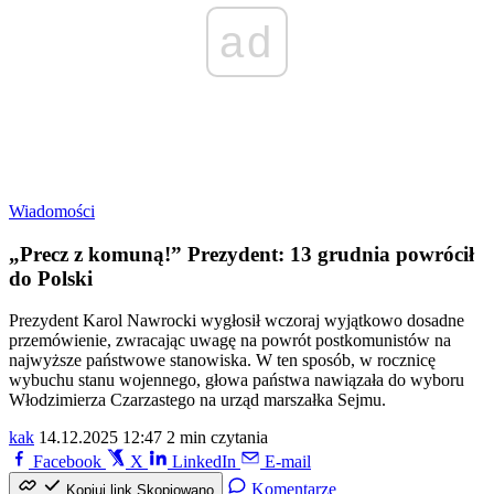
ad
Wiadomości
„Precz z komuną!” Prezydent: 13 grudnia powrócił
do Polski
Prezydent Karol Nawrocki wygłosił wczoraj wyjątkowo dosadne
przemówienie, zwracając uwagę na powrót postkomunistów na
najwyższe państwowe stanowiska. W ten sposób, w rocznicę
wybuchu stanu wojennego, głowa państwa nawiązała do wyboru
Włodzimierza Czarzastego na urząd marszałka Sejmu.
kak
14.12.2025 12:47
2 min czytania
Facebook
X
LinkedIn
E-mail
Komentarze
Kopiuj link
Skopiowano