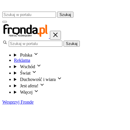
Szukaj
Szukaj
Polska
Reklama
Wschód
Świat
Duchowość i wiara
Jest afera!
Więcej
Wesprzyj Frondę