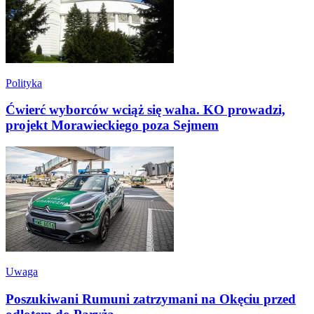
Polityka
Ćwierć wyborców wciąż się waha. KO prowadzi,
projekt Morawieckiego poza Sejmem
Uwaga
Poszukiwani Rumuni zatrzymani na Okęciu przed