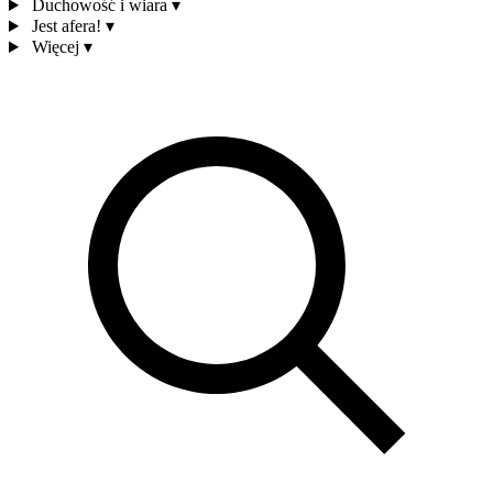
Duchowość i wiara
▾
Jest afera!
▾
Więcej
▾