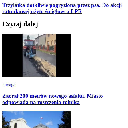
Trzylatka dotkliwie pogryziona przez psa. Do akcji
ratunkowej użyto śmigłowca LPR
Czytaj dalej
Uwaga
Zaorał 200 metrów nowego asfaltu. Miasto
odpowiada na roszczenia rolnika