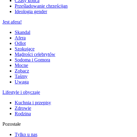
Czasy końca
Prześladowanie chrześcijan
Ideologia gender
Jest afera!
Skandal
Afera
Odlot
Szokujące
Mądrości celebrytów
Sodoma i Gomora
Mocne
Zobacz
Taśmy
Uwaga
Lifestyle i obyczaje
Kuchnia i przepisy
Zdrowie
Rodzina
Pozostałe
Tylko u nas