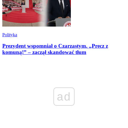
Polityka
Prezydent wspomniał o Czarzastym. „Precz z
komuną!” – zaczął skandować tłum
ad