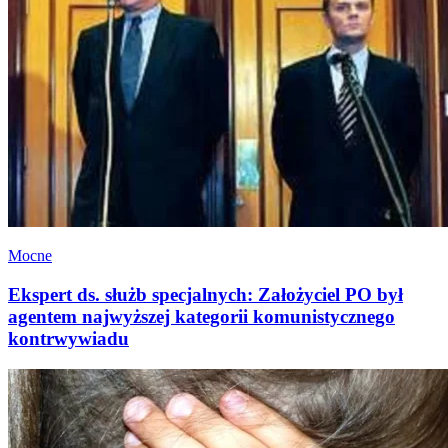
Mocne
Ekspert ds. służb specjalnych: Założyciel PO był
agentem najwyższej kategorii komunistycznego
kontrwywiadu