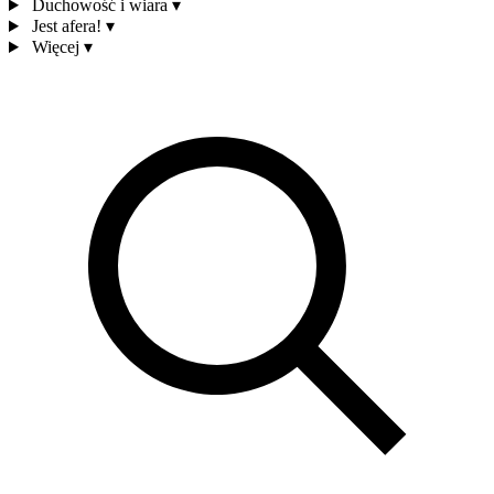
Duchowość i wiara
▾
Jest afera!
▾
Więcej
▾