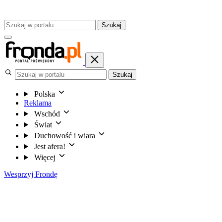
Szukaj
Szukaj
Polska
Reklama
Wschód
Świat
Duchowość i wiara
Jest afera!
Więcej
Wesprzyj Frondę