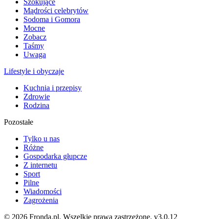
Szokujące
Mądrości celebrytów
Sodoma i Gomora
Mocne
Zobacz
Taśmy
Uwaga
Lifestyle i obyczaje
Kuchnia i przepisy
Zdrowie
Rodzina
Pozostałe
Tylko u nas
Różne
Gospodarka głupcze
Z internetu
Sport
Pilne
Wiadomości
Zagrożenia
© 2026 Fronda.pl. Wszelkie prawa zastrzeżone.
v3.0.12