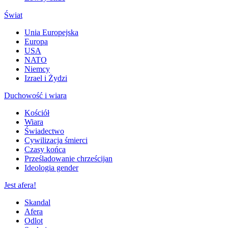
Świat
Unia Europejska
Europa
USA
NATO
Niemcy
Izrael i Żydzi
Duchowość i wiara
Kościół
Wiara
Świadectwo
Cywilizacja śmierci
Czasy końca
Prześladowanie chrześcijan
Ideologia gender
Jest afera!
Skandal
Afera
Odlot