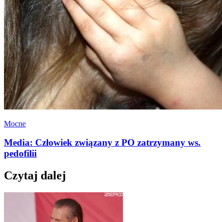
Mocne
Media: Człowiek związany z PO zatrzymany ws.
pedofilii
Czytaj dalej