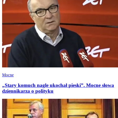
Mocne
„Stary komuch nagle ukochał pieski”. Mocne słowa
dziennikarza o polityku