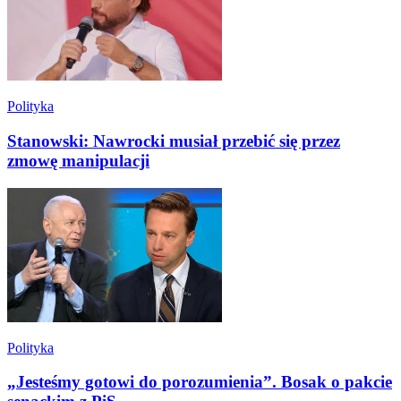
Polityka
Stanowski: Nawrocki musiał przebić się przez
zmowę manipulacji
Polityka
„Jesteśmy gotowi do porozumienia”. Bosak o pakcie