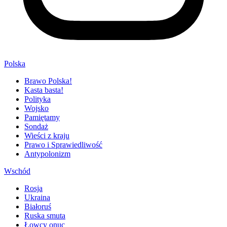
Polska
Brawo Polska!
Kasta basta!
Polityka
Wojsko
Pamiętamy
Sondaż
Wieści z kraju
Prawo i Sprawiedliwość
Antypolonizm
Wschód
Rosja
Ukraina
Białoruś
Ruska smuta
Łowcy onuc