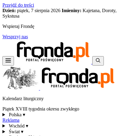
Przejdź do treści
Dzień:
piątek, 7 sierpnia 2026
Imieniny:
Kajetana, Doroty,
Sykstusa
Wspieraj Frondę
Wesprzyj nas
Kalendarz liturgiczny
Piątek XVIII tygodnia okresu zwykłego
Polska
▾
Reklama
Wschód
▾
Świat
▾