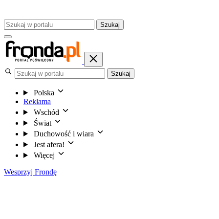
Szukaj
Szukaj
Polska
Reklama
Wschód
Świat
Duchowość i wiara
Jest afera!
Więcej
Wesprzyj Frondę