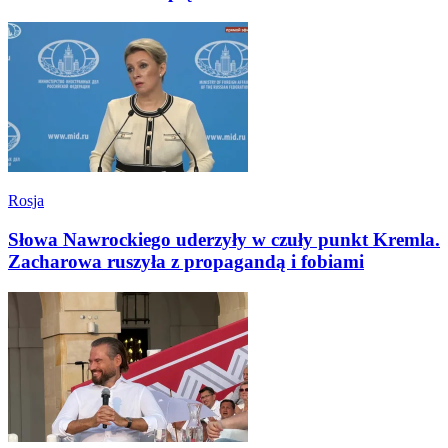
Rosja
Słowa Nawrockiego uderzyły w czuły punkt Kremla.
Zacharowa ruszyła z propagandą i fobiami