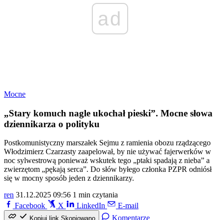
ad
Mocne
„Stary komuch nagle ukochał pieski”. Mocne słowa
dziennikarza o polityku
Postkomunistyczny marszałek Sejmu z ramienia obozu rządzącego
Włodzimierz Czarzasty zaapelował, by nie używać fajerwerków w
noc sylwestrową ponieważ wskutek tego „ptaki spadają z nieba” a
zwierzętom „pękają serca”. Do słów byłego członka PZPR odniósł
się w mocny sposób jeden z dziennikarzy.
ren
31.12.2025 09:56
1 min czytania
Facebook
X
LinkedIn
E-mail
Komentarze
Kopiuj link
Skopiowano