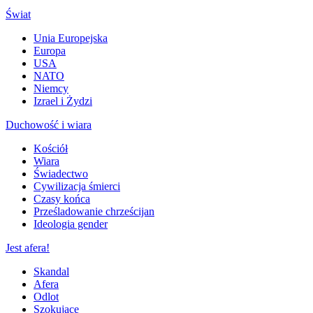
Świat
Unia Europejska
Europa
USA
NATO
Niemcy
Izrael i Żydzi
Duchowość i wiara
Kościół
Wiara
Świadectwo
Cywilizacja śmierci
Czasy końca
Prześladowanie chrześcijan
Ideologia gender
Jest afera!
Skandal
Afera
Odlot
Szokujące