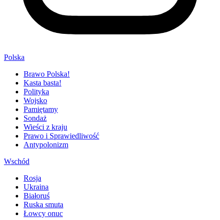
Polska
Brawo Polska!
Kasta basta!
Polityka
Wojsko
Pamiętamy
Sondaż
Wieści z kraju
Prawo i Sprawiedliwość
Antypolonizm
Wschód
Rosja
Ukraina
Białoruś
Ruska smuta
Łowcy onuc