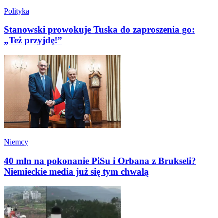
Polityka
Stanowski prowokuje Tuska do zaproszenia go:
„Też przyjdę!”
Niemcy
40 mln na pokonanie PiSu i Orbana z Brukseli?
Niemieckie media już się tym chwalą