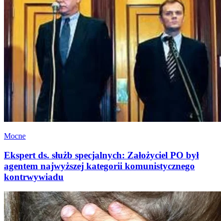
Mocne
Ekspert ds. służb specjalnych: Założyciel PO był
agentem najwyższej kategorii komunistycznego
kontrwywiadu