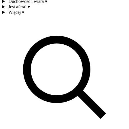
Duchowość i wiara
▾
Jest afera!
▾
Więcej
▾