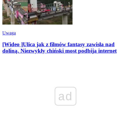
Uwaga
[Wideo ]Ulica jak z filmów fantasy zawisła nad
doliną. Niezwykły chiński most podbija internet
ad