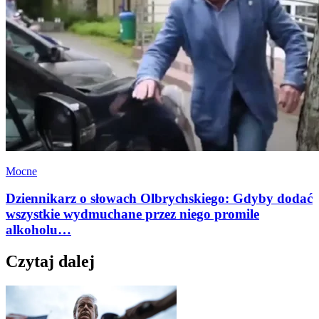
Mocne
Dziennikarz o słowach Olbrychskiego: Gdyby dodać
wszystkie wydmuchane przez niego promile
alkoholu…
Czytaj dalej