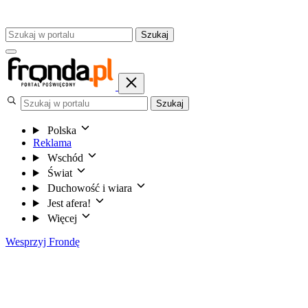
Szukaj
Szukaj
Polska
Reklama
Wschód
Świat
Duchowość i wiara
Jest afera!
Więcej
Wesprzyj Frondę