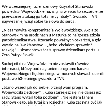
We wcześniejszej fazie rozmowy Krzysztof Stanowski
powiedział Wojewódzkiemu, iż „ma w życiu to szczęście, że
przeważnie atakują go totalne cymbały”. Gwiazdor TVN
najwyraźniej wziął sobie te słowa do serca.
„Niesamowita kompromitacja Wojewódzkiego. Akcja ze
Stanowskim na urodzinach u Mazurka to najgorsza szkoła
patodziennikarstwa. Rzucanie poważnych oskarżeń, a gdy
wyszło na jaw kłamstwo - „hehe, chciałem sprawdzić
reakcję” – skomentował całą sprawę dziennikarz portalu
Zero Patryk Słowik.
Suchej nitki na Wojewódzkim nie zostawili również
internauci, którzy pod nagraniem programu kanału
Wojewódzkiego i Kędzierskiego w mocnych słowach ocenili
postawę 63-letniego gwiazdora TVN.
„Stano wszedł jak do siebie, przejął wam program.
Wojewódzki zjedzony”. „Kuba starzejesz się, nie dajesz już
rady. Stano wytarł tobą podłogę”. „Nie jestem fanem
Stanowskiego, ale tutaj ich rozjechał. Kuba zaczyna być jak