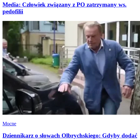
Media: Człowiek związany z PO zatrzymany ws.
pedofilii
Mocne
Dziennikarz o słowach Olbrychskiego: Gdyby dodać