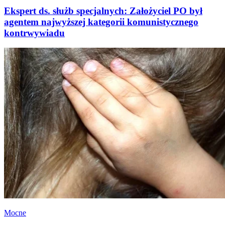
Ekspert ds. służb specjalnych: Założyciel PO był
agentem najwyższej kategorii komunistycznego
kontrwywiadu
Mocne