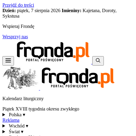
Przejdź do treści
Dzień:
piątek, 7 sierpnia 2026
Imieniny:
Kajetana, Doroty,
Sykstusa
Wspieraj Frondę
Wesprzyj nas
Kalendarz liturgiczny
Piątek XVIII tygodnia okresu zwykłego
Polska
▾
Reklama
Wschód
▾
Świat
▾