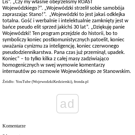
Lis”. „Czy my właśnie obejrzeliśmy ROAST
Wojewódzkiego?”. „Wojewódzki strzelił sobie samobója
zapraszając Stano!”. „Wojewódzki to jest jakaś odklejka
totalna. Gość i werbalnie i intelektualnie zamknięty jest w
bańce pseudo elit sprzed jakichś 30 lat”. „Dziękuję panie
Wojewódzki! Ten program przejdzie do historii, bo to
symboliczy koniec postkomunistycznych patoelit, koniec
uważania cynizmu za inteligencję, koniec czerwonego
pseudodziennikarstwa. Pana czas już przeminął, upadek.
Koniec” – to tylko kilka z całej masy zadziwiająco
homogenicznych w swej wymowie komentarzy
internautów po rozmowie Wojewódzkiego ze Stanowskim.
Źródło: YouTube (WojewodzkiKedzierski), fronda.pl
ad
Komentarze