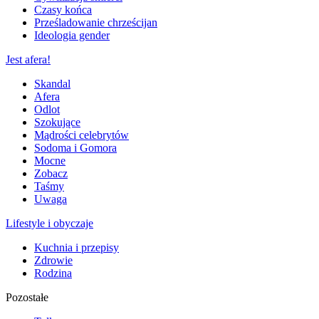
Czasy końca
Prześladowanie chrześcijan
Ideologia gender
Jest afera!
Skandal
Afera
Odlot
Szokujące
Mądrości celebrytów
Sodoma i Gomora
Mocne
Zobacz
Taśmy
Uwaga
Lifestyle i obyczaje
Kuchnia i przepisy
Zdrowie
Rodzina
Pozostałe