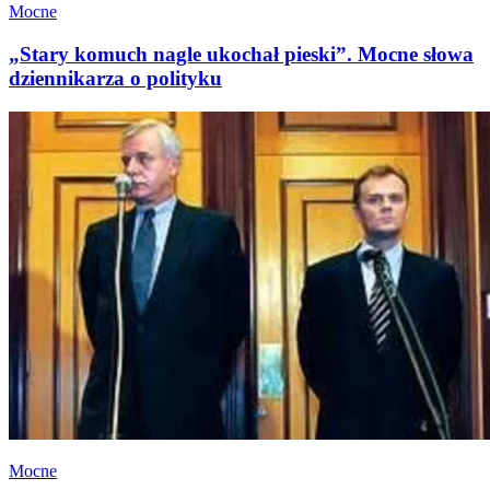
Mocne
„Stary komuch nagle ukochał pieski”. Mocne słowa
dziennikarza o polityku
Mocne