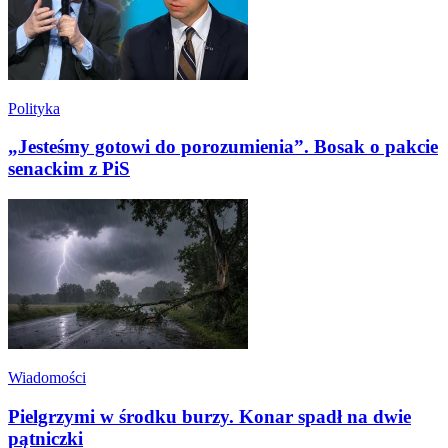
Polityka
„Jesteśmy gotowi do porozumienia”. Bosak o pakcie
senackim z PiS
Wiadomości
Pielgrzymi w środku burzy. Konar spadł na dwie
pątniczki