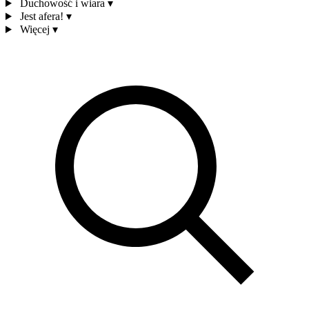
Duchowość i wiara
▾
Jest afera!
▾
Więcej
▾