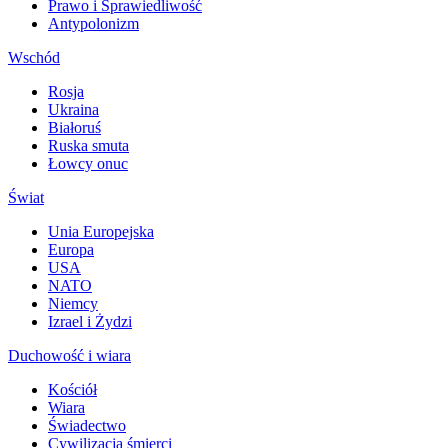
Prawo i Sprawiedliwość
Antypolonizm
Wschód
Rosja
Ukraina
Białoruś
Ruska smuta
Łowcy onuc
Świat
Unia Europejska
Europa
USA
NATO
Niemcy
Izrael i Żydzi
Duchowość i wiara
Kościół
Wiara
Świadectwo
Cywilizacja śmierci