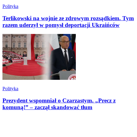
Polityka
Terlikowski na wojnie ze zdrowym rozsądkiem. Tym
razem uderzył w pomysł deportacji Ukraińców
Polityka
Prezydent wspomniał o Czarzastym. „Precz z
komuną!” – zaczął skandować tłum