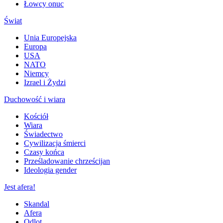
Łowcy onuc
Świat
Unia Europejska
Europa
USA
NATO
Niemcy
Izrael i Żydzi
Duchowość i wiara
Kościół
Wiara
Świadectwo
Cywilizacja śmierci
Czasy końca
Prześladowanie chrześcijan
Ideologia gender
Jest afera!
Skandal
Afera
Odlot