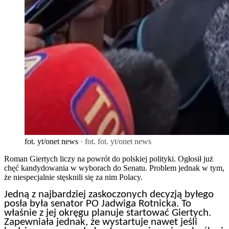
fot. yt/onet news
· fot. fot. yt/onet news
Roman Giertych liczy na powrót do polskiej polityki. Ogłosił już
chęć kandydowania w wyborach do Senatu. Problem jednak w tym,
że niespecjalnie stęsknili się za nim Polacy.
Jedną z najbardziej zaskoczonych decyzją byłego
posła była senator PO Jadwiga Rotnicka. To
właśnie z jej okręgu planuje startować Giertych.
Zapewniała jednak, że wystartuje nawet jeśli