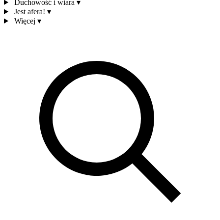
Duchowość i wiara
▾
Jest afera!
▾
Więcej
▾