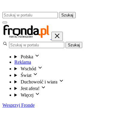
Szukaj
Szukaj
Polska
Reklama
Wschód
Świat
Duchowość i wiara
Jest afera!
Więcej
Wesprzyj Frondę