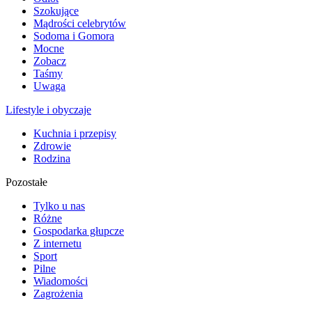
Szokujące
Mądrości celebrytów
Sodoma i Gomora
Mocne
Zobacz
Taśmy
Uwaga
Lifestyle i obyczaje
Kuchnia i przepisy
Zdrowie
Rodzina
Pozostałe
Tylko u nas
Różne
Gospodarka głupcze
Z internetu
Sport
Pilne
Wiadomości
Zagrożenia