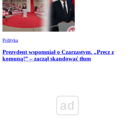
Polityka
Prezydent wspomniał o Czarzastym. „Precz z
komuną!” – zaczął skandować tłum
ad