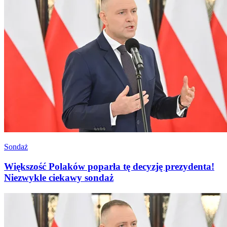
Sondaż
Większość Polaków poparła tę decyzję prezydenta!
Niezwykle ciekawy sondaż