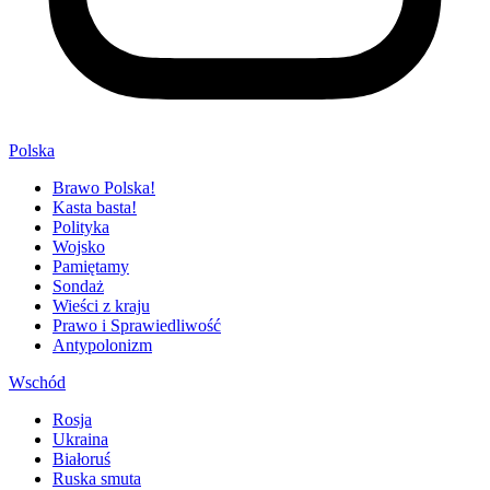
Polska
Brawo Polska!
Kasta basta!
Polityka
Wojsko
Pamiętamy
Sondaż
Wieści z kraju
Prawo i Sprawiedliwość
Antypolonizm
Wschód
Rosja
Ukraina
Białoruś
Ruska smuta