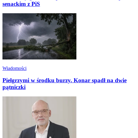
senackim z PiS
Wiadomości
Pielgrzymi w środku burzy. Konar spadł na dwie
pątniczki