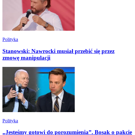
Polityka
Stanowski: Nawrocki musiał przebić się przez
zmowę manipulacji
Polityka
„Jesteśmy gotowi do porozumienia”. Bosak o pakcie