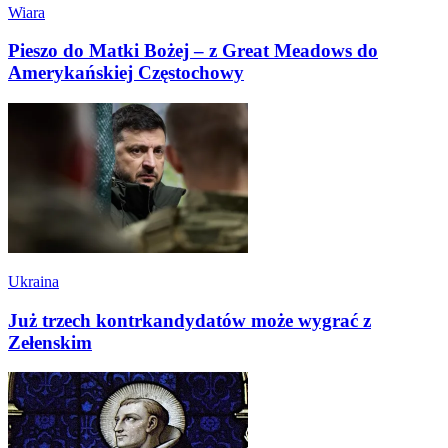
Wiara
Pieszo do Matki Bożej – z Great Meadows do
Amerykańskiej Częstochowy
Ukraina
Już trzech kontrkandydatów może wygrać z
Zełenskim