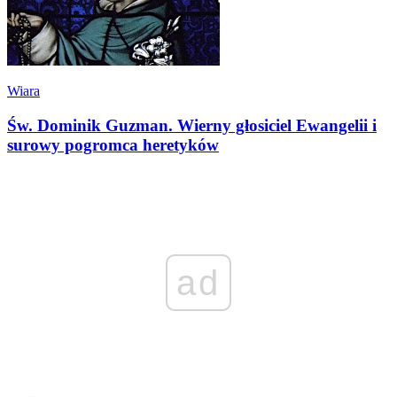
Wiara
Św. Dominik Guzman. Wierny głosiciel Ewangelii i
surowy pogromca heretyków
ad