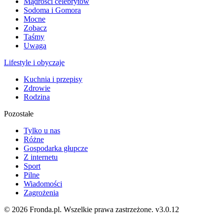
Mądrości celebrytów
Sodoma i Gomora
Mocne
Zobacz
Taśmy
Uwaga
Lifestyle i obyczaje
Kuchnia i przepisy
Zdrowie
Rodzina
Pozostałe
Tylko u nas
Różne
Gospodarka głupcze
Z internetu
Sport
Pilne
Wiadomości
Zagrożenia
© 2026 Fronda.pl. Wszelkie prawa zastrzeżone.
v3.0.12