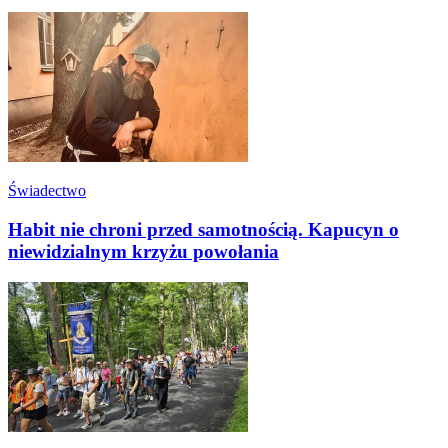
Świadectwo
Habit nie chroni przed samotnością. Kapucyn o
niewidzialnym krzyżu powołania