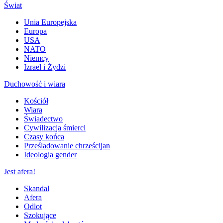
Świat
Unia Europejska
Europa
USA
NATO
Niemcy
Izrael i Żydzi
Duchowość i wiara
Kościół
Wiara
Świadectwo
Cywilizacja śmierci
Czasy końca
Prześladowanie chrześcijan
Ideologia gender
Jest afera!
Skandal
Afera
Odlot
Szokujące