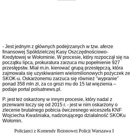
- Jest jednym z głównych podejrzanych w tzw. aferze
finansowej Spółdzielczej Kasy Oszczędnościowo-
Kredytowej w Wołominie. W procesie, który rozpoczął się na
początku lipca, prokuratura zarzuca mu popełnienie 927
przestępstw. Miał m.in. kierować grupą przestępczą, która
zajmowała się uzyskiwaniem wielomilionowych pożyczek ze
SKOK-u. Oskarżonemu zarzuca się również "wypranie"
ponad 358 mln zł, za co grozi mu do 15 lat więzienia –
podaje portal polsatnews.pl.
P. jest też oskarżony w innym procesie, który nadal z
przerwami toczy się od 2015 r. - jest w nim oskarżony o
zlecenie brutalnego pobicia ówczesnego wiceszefa KNF
Wojciecha Kwaśniaka, nadzorującego działalność SKOKu
Wołomin.
Policjanci z Komendy Rejonowej Policji Warszawa I