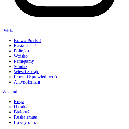
Polska
Brawo Polska!
Kasta basta!
Polityka
Wojsko
Pamiętamy
Sondaż
Wieści z kraju
Prawo i Sprawiedliwość
Antypolonizm
Wschód
Rosja
Ukraina
Białoruś
Ruska smuta
Łowcy onuc