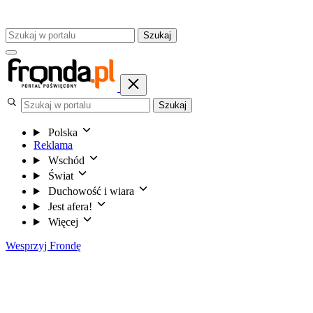
Szukaj
Szukaj
Polska
Reklama
Wschód
Świat
Duchowość i wiara
Jest afera!
Więcej
Wesprzyj Frondę