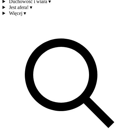
Duchowość i wiara
▾
Jest afera!
▾
Więcej
▾