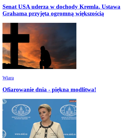
Senat USA uderza w dochody Kremla. Ustawa
Grahama przyjęta ogromną większością
Wiara
Ofiarowanie dnia - piękna modlitwa!