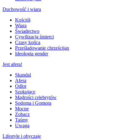
Duchowość i wiara
Kościół
Wiara
Świadectwo
Cywilizacja śmierci
Czasy końca
Prześladowanie chrześcijan
Ideologia gender
Jest afera!
Skandal
Afera
Odlot
Szokujące
Mądrości celebrytów
Sodoma i Gomora
Mocne
Zobacz
Taśmy
Uwaga
Lifestyle i obyczaje