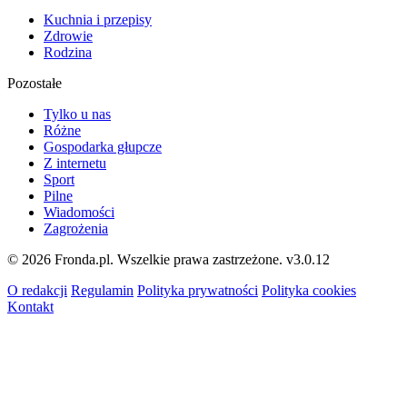
Kuchnia i przepisy
Zdrowie
Rodzina
Pozostałe
Tylko u nas
Różne
Gospodarka głupcze
Z internetu
Sport
Pilne
Wiadomości
Zagrożenia
© 2026 Fronda.pl. Wszelkie prawa zastrzeżone.
v3.0.12
O redakcji
Regulamin
Polityka prywatności
Polityka cookies
Kontakt