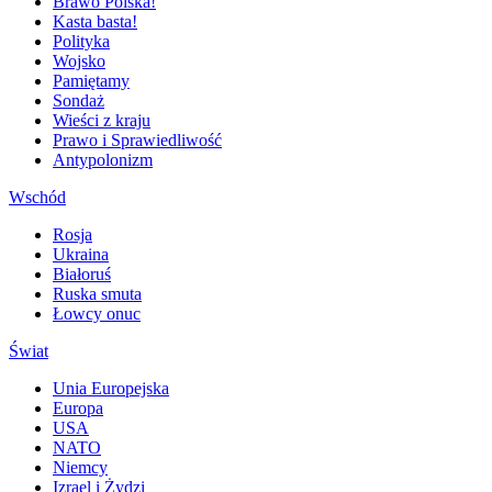
Brawo Polska!
Kasta basta!
Polityka
Wojsko
Pamiętamy
Sondaż
Wieści z kraju
Prawo i Sprawiedliwość
Antypolonizm
Wschód
Rosja
Ukraina
Białoruś
Ruska smuta
Łowcy onuc
Świat
Unia Europejska
Europa
USA
NATO
Niemcy
Izrael i Żydzi