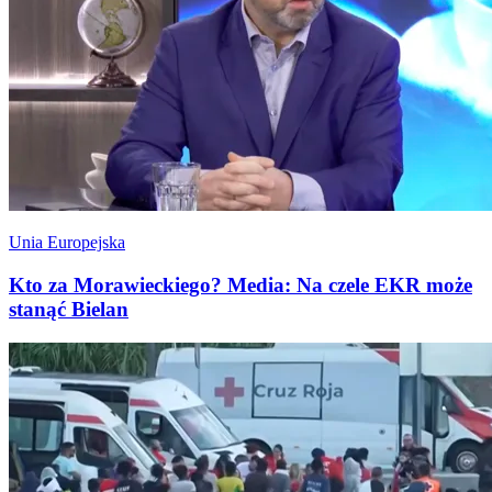
Unia Europejska
Kto za Morawieckiego? Media: Na czele EKR może
stanąć Bielan