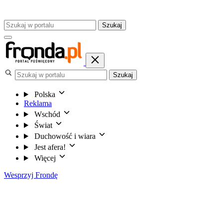
Szukaj
Szukaj
Polska
Reklama
Wschód
Świat
Duchowość i wiara
Jest afera!
Więcej
Wesprzyj Frondę