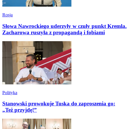
Rosja
Słowa Nawrockiego uderzyły w czuły punkt Kremla.
Zacharowa ruszyła z propagandą i fobiami
Polityka
Stanowski prowokuje Tuska do zaproszenia go:
„Też przyjdę!”