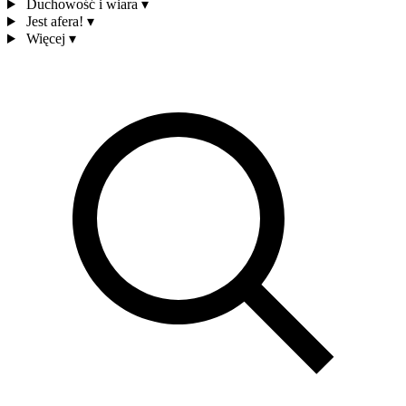
Duchowość i wiara
▾
Jest afera!
▾
Więcej
▾