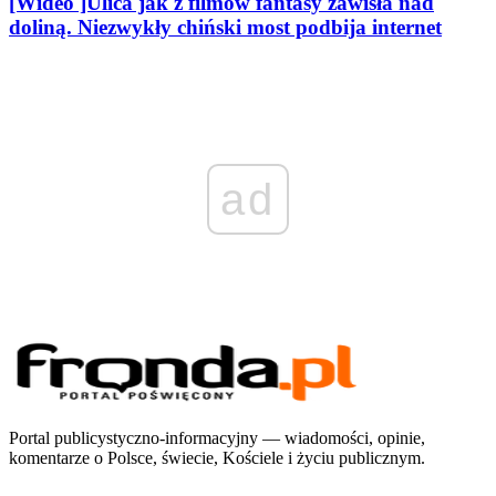
[Wideo ]Ulica jak z filmów fantasy zawisła nad
doliną. Niezwykły chiński most podbija internet
ad
Portal publicystyczno-informacyjny — wiadomości, opinie,
komentarze o Polsce, świecie, Kościele i życiu publicznym.