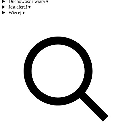
Duchowość i wiara
▾
Jest afera!
▾
Więcej
▾