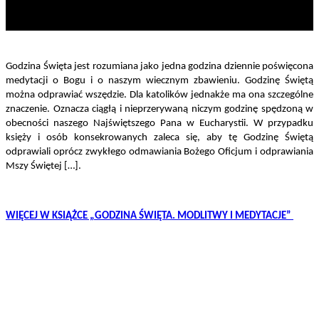
Godzina Święta jest rozumiana jako jedna godzina dziennie poświęcona
medytacji o Bogu i o naszym wiecznym zbawieniu. Godzinę Świętą
można odprawiać wszędzie. Dla katolików jednakże ma ona szczególne
znaczenie. Oznacza ciągłą i nieprzerywaną niczym godzinę spędzoną w
obecności naszego Najświętszego Pana w Eucharystii. W przypadku
księży i osób konsekrowanych zaleca się, aby tę Godzinę Świętą
odprawiali oprócz zwykłego odmawiania Bożego Oficjum i odprawiania
Mszy Świętej […].
WIĘCEJ W KSIĄŻCE „GODZINA ŚWIĘTA. MODLITWY I MEDYTACJE”