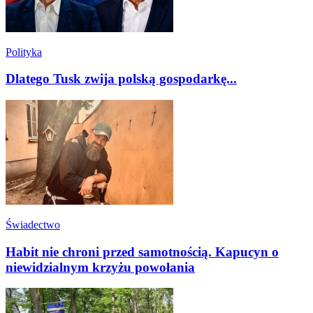
Polityka
Dlatego Tusk zwija polską gospodarkę...
Świadectwo
Habit nie chroni przed samotnością. Kapucyn o
niewidzialnym krzyżu powołania