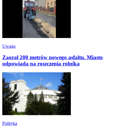
Uwaga
Zaorał 200 metrów nowego asfaltu. Miasto
odpowiada na roszczenia rolnika
Polityka