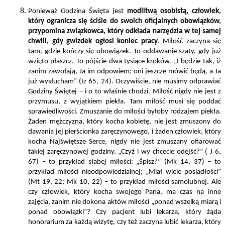
Ponieważ Godzina Święta jest
modlitwą osobistą, człowiek,
który ogranicza się ściśle do swoich oficjalnych obowiązków,
przypomina związkowca, który odkłada narzędzia w tej samej
chwili, gdy gwizdek ogłosi koniec pracy
. Miłość zaczyna się
tam, gdzie kończy się obowiązek. To oddawanie szaty, gdy już
wzięto płaszcz. To pójście dwa tysiące kroków. „I będzie tak, iż
zanim zawołają, Ja im odpowiem; oni jeszcze mówić będą, a Ja
już wysłucham” (Iz 65, 24). Oczywiście, nie musimy odprawiać
Godziny Świętej – i o to właśnie chodzi. Miłość nigdy nie jest z
przymusu, z wyjątkiem piekła. Tam miłość musi się poddać
sprawiedliwości. Zmuszanie do miłości byłoby rodzajem piekła.
Żaden mężczyzna, który kocha kobietę, nie jest zmuszony do
dawania jej pierścionka zaręczynowego, i żaden człowiek, który
kocha Najświętsze Serce, nigdy nie jest zmuszany ofiarować
takiej zaręczynowej godziny. „Czyż i wy chcecie odejść?” ( J 6,
67) – to przykład słabej miłości; „Śpisz?” (Mk 14, 37) – to
przykład miłości nieodpowiedzialnej; „Miał wiele posiadłości”
(Mt 19, 22; Mk 10, 22) – to przykład miłości samolubnej. Ale
czy człowiek, który kocha swojego Pana, ma czas na inne
zajęcia, zanim nie dokona aktów miłości „ponad wszelką miarą i
ponad obowiązki”? Czy pacjent lubi lekarza, który żąda
honorarium za każdą wizytę, czy też zaczyna lubić lekarza, który