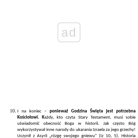
ad
I na koniec –
ponieważ Godzina Święta jest potrzebna
Kościołowi. K
ażdy, kto czyta Stary Testament, musi sobie
uświadomić obecność Boga w historii. Jak często Bóg
wykorzystywał inne narody do ukarania Izraela za jego grzechy!
Uczynił z Asyrii „rózgę swojego gniewu” (Iz 10, 5). Historia