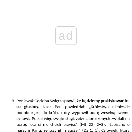
ad
Ponieważ Godzina Święta
sprawi, że będziemy praktykować to,
co głosimy.
Nasz Pan powiedział: „Królestwo niebieskie
podobne jest do króla, który wyprawił ucztę weselną swemu
synowi. Posłał więc swoje sługi, żeby zaproszonych zwołali na
ucztę, lecz ci nie chcieli przyjść” (Mt 22, 2–3). Napisano o
naszym Panu, że „czynił i nauczał” (Dz 1, 1). Człowiek, który