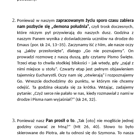
Ponieważ w naszym
zapracowanym życiu sporo czasu zabiera
nam pozbycie się „demona południa”,
czyli trosk doczesnych,
które niczym pył przywierają do naszych dusz. Godzina z
naszym Panem wynika z doświadczenia uczniów na drodze do
Emaus (por. Łk 24, 13–35). Zaczynamy iść z Nim, ale nasze oczy
są „jakby przesłonięte”, dlatego „Go nie poznajemy”. On
prowadzi rozmowę z naszą duszą, gdy czytamy Pismo Święte.
Trzeci etap to chwila słodkiej bliskości – jak wtedy, gdy „zajął z
nimi miejsce u stołu”. Czwarty etap jest pełnym objawieniem
tajemnicy Eucharystii. Oczy nam się „otwierają” i rozpoznajemy
Go. Wreszcie dochodzimy do punktu, w którym nie chcemy
odejść. Ta godzina okazała się za krótka. Wstając, zadajemy
pytanie: „Czyż serce nie pałało w nas, kiedy rozmawiał z nami w
drodze i Pisma nam wyjaśniał?” (Łk 24, 32).
Ponieważ nasz
Pan prosił o to
. „Tak [oto] nie mogliście jednej
godziny czuwać ze Mną?” (Mt 26, 40). Słowo to było
skierowane do Piotra, ale tu odnosi się do Szymona. To nasza