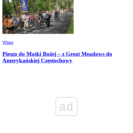
Wiara
Pieszo do Matki Bożej – z Great Meadows do
Amerykańskiej Częstochowy
ad