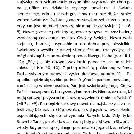
Najświętszym Sakramencie przypomina wystawienie
chorego
na gruźlicę na działanie czystego powietrza i światła
słonecznego. Wirus naszych
grzechów nie może dłużej istnieć
wobec Światłości świata. „Zawsze stawiam sobie Pana przed
oczy, On jest po mojej prawicy, nic mną nie zachwieje” (Ps 16,
8). Nasze grzeszne podniety są powstrzymywane przez barierę
wznoszoną codziennie podczas Godziny Świętej. Nasza wola
staje się bardziej usposobiona do dobra przy niewielkim
świadomym wysiłku z naszej strony. Szatan, lew ryczący, nie
mógł dotknąć bez pozwolenia sprawiedliwego Hioba (por. Hi 1,
12); „Bóg […] nie dozwoli was kusić ponad to, co potraficie
znieść” (1 Kor 10, 13). Z pełną ufnością pokładaną w Panu
Eucharystycznym człowiek zyska duchową odporność. Po
upadku będzie się szybko podnosić: „Choć upadłam, powstanę,
choć siedzę w ciemnościach, Pan jest światłością moją. Gniew
Pański muszę znosić, bo zgrzeszyłam przeciw Niemu, aż rozsądzi
moją sprawę i przywróci mi prawo; wywiedzie mnie na światło”
(Mi 7, 8–9). Pan będzie łaskawy nawet dla najsłabszych z nas,
jeśli znajdzie nas u stóp swoich, trwających w uwielbieniu,
usposabiających się do otrzymania Bożych łask. Gdy tylko
Szaweł z Tarsu, prześladowca, ukorzył się przed swoim Stwórcą,
wtedy Bóg posłał specjalnego posłańca ku jego uldze, mówiąc
mu, że właśnie tam się modli (por. Dz 9, 11). Nawet człowiek