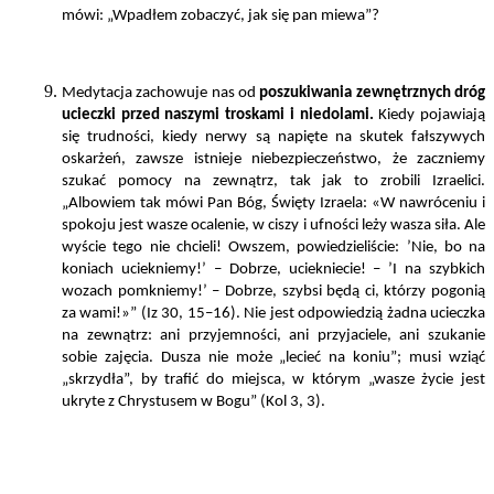
mówi: „Wpadłem zobaczyć, jak się pan miewa”?
Medytacja zachowuje nas od
poszukiwania zewnętrznych dróg
ucieczki przed naszymi troskami i niedolami.
Kiedy pojawiają
się trudności, kiedy nerwy są napięte na skutek fałszywych
oskarżeń, zawsze istnieje niebezpieczeństwo, że zaczniemy
szukać pomocy na zewnątrz, tak jak to zrobili Izraelici.
„Albowiem tak mówi Pan Bóg, Święty Izraela: «W nawróceniu i
spokoju jest wasze ocalenie, w ciszy i ufności leży wasza siła. Ale
wyście tego nie chcieli! Owszem, powiedzieliście: ’Nie, bo na
koniach uciekniemy!’ – Dobrze, uciekniecie! – ’I na szybkich
wozach pomkniemy!’ – Dobrze, szybsi będą ci, którzy pogonią
za wami!»” (Iz 30, 15–16). Nie jest odpowiedzią żadna ucieczka
na zewnątrz: ani przyjemności, ani przyjaciele, ani szukanie
sobie zajęcia. Dusza nie może „lecieć na koniu”; musi wziąć
„skrzydła”, by trafić do miejsca, w którym „wasze życie jest
ukryte z Chrystusem w Bogu” (Kol 3, 3).