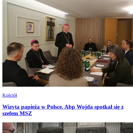
Kościół
Wizyta papieża w Polsce. Abp Wojda spotkał się z
szefem MSZ