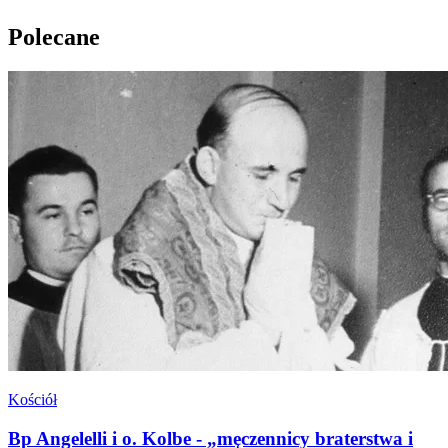
Polecane
Kościół
Bp Angelelli i o. Kolbe - „męczennicy braterstwa i