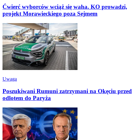
Ćwierć wyborców wciąż się waha. KO prowadzi,
projekt Morawieckiego poza Sejmem
Uwaga
Poszukiwani Rumuni zatrzymani na Okęciu przed
odlotem do Paryża