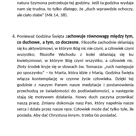
natura Szymona potrzebuje tej godziny. Jeśli ta godzina wydaje
nam się trudna, to tylko dlatego, że „duch wprawdzie ochoczy,
ale ciało słabe” (Mk 14, 38).
Ponieważ Godzina Święta z
achowuje równowagę między tym,
co duchowe, a tym, co doczesne.
Filozofie zachodnie skłaniają
się ku aktywizmowi, w którym Bóg nic nie czyni, a człowiek czyni
wszystko; filozofie Wschodu z kolei skłaniają się ku
kwietyzmowi, w którym Bóg czyni wszystko, a człowiek nic.
Złoty środek kryje się w słowach św. Tomasza: „ruch następuje
po spoczynku” – to Marta, która idzie z Marią. Godzina Święta
włącza kontemplację w czynne życie człowieka. Dzięki tej
godzinie z naszym Panem nasze medytacje i postanowienia
przechodzą ze świadomości do podświadomości, a następnie
stają się motywem działania. Nowy duch zaczyna przenikać
naszą pracę. Zmiany dokonuje nasz Pan, który napełnia nasze
serca i działa przez nasze ręce. Człowiek może dać tylko tyle, ile
posiada. Aby dać Chrystusa innym, trzeba Go posiadać.