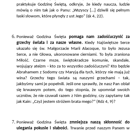
praktykuje Godzinę Świętą, odkryje, że kiedy naucza, ludzie
mówią o nim tak jak o Panu: „Wszyscy […] dziwili się pełnym
łaski słowom, które płynęły z ust Jego” (Łk 4, 22).
Ponieważ Godzina Święta
pomaga nam zadośćuczynić za
grzechy świata i za nasze własne.
Kiedy Najświętsze Serce
ukazało się św. Małgorzacie Marii Alacoque, to było Jezusa
Serce, a nie Głowa, ukoronowane cierniami. To była zraniona
Miłość. Czarne msze, świętokradcze komunie, skandale,
wojujący ateizm – kto za to wszystko zadośćuczyni? Kto będzie
Abrahamem z Sodomy czy Maryją dla tych, którzy nie mają już
wina? Grzechy tego świata są naszymi grzechami – tak,
jakbyśmy sami je popełnili. Jeśli one sprawiły, że nasz Pan oblał
się krwawym potem, do tego stopnia, że upomniał swoich
uczniów, że nie czuwali razem z Nim godziny, czy zapytamy tak
jak Kain: „Czyż jestem stróżem brata mego?” (Rdz 4, 9)?
Ponieważ Godzina Święta
zmniejsza naszą skłonność do
ulegania pokusie i słabości.
Trwanie przed naszym Panem w