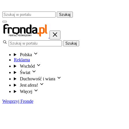
Szukaj
Szukaj
Polska
Reklama
Wschód
Świat
Duchowość i wiara
Jest afera!
Więcej
Wesprzyj Frondę