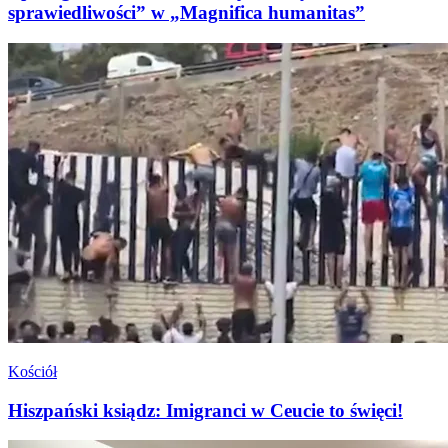
sprawiedliwości” w „Magnifica humanitas”
Kościół
Hiszpański ksiądz: Imigranci w Ceucie to święci!