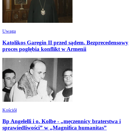
Uwaga
Katolikos Garegin II przed sądem. Bezprecedensowy
proces pogłębia konflikt w Armenii
Kościół
Bp Angelelli i o. Kolbe - „męczennicy braterstwa i
sprawiedliwości” w „Magnifica humanitas”