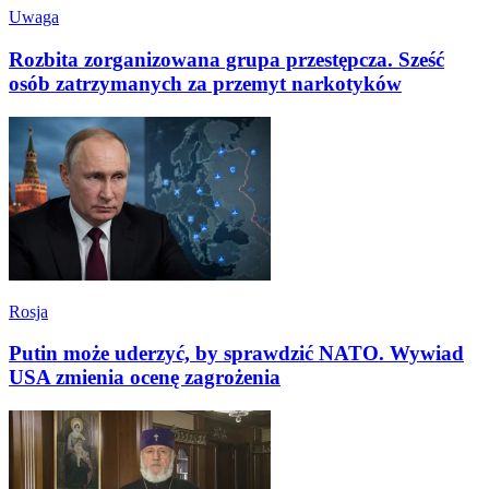
Uwaga
Rozbita zorganizowana grupa przestępcza. Sześć
osób zatrzymanych za przemyt narkotyków
Rosja
Putin może uderzyć, by sprawdzić NATO. Wywiad
USA zmienia ocenę zagrożenia