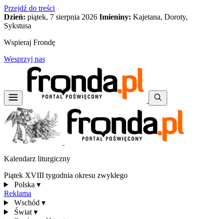
Przejdź do treści
Dzień:
piątek, 7 sierpnia 2026
Imieniny:
Kajetana, Doroty,
Sykstusa
Wspieraj Frondę
Wesprzyj nas
Kalendarz liturgiczny
Piątek XVIII tygodnia okresu zwykłego
Polska
▾
Reklama
Wschód
▾
Świat
▾