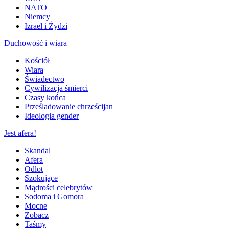
NATO
Niemcy
Izrael i Żydzi
Duchowość i wiara
Kościół
Wiara
Świadectwo
Cywilizacja śmierci
Czasy końca
Prześladowanie chrześcijan
Ideologia gender
Jest afera!
Skandal
Afera
Odlot
Szokujące
Mądrości celebrytów
Sodoma i Gomora
Mocne
Zobacz
Taśmy