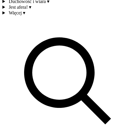
Duchowość i wiara
▾
Jest afera!
▾
Więcej
▾