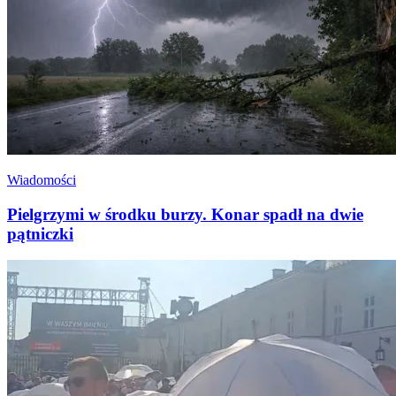
Wiadomości
Pielgrzymi w środku burzy. Konar spadł na dwie
pątniczki