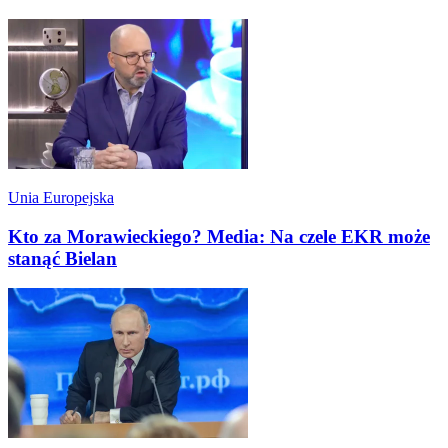
Unia Europejska
Kto za Morawieckiego? Media: Na czele EKR może
stanąć Bielan