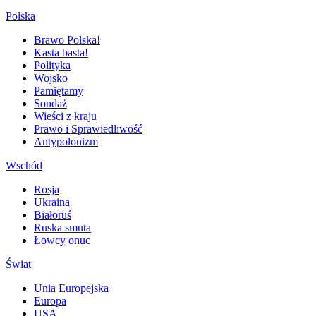
Polska
Brawo Polska!
Kasta basta!
Polityka
Wojsko
Pamiętamy
Sondaż
Wieści z kraju
Prawo i Sprawiedliwość
Antypolonizm
Wschód
Rosja
Ukraina
Białoruś
Ruska smuta
Łowcy onuc
Świat
Unia Europejska
Europa
USA