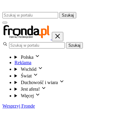
Szukaj
Szukaj
Polska
Reklama
Wschód
Świat
Duchowość i wiara
Jest afera!
Więcej
Wesprzyj Frondę