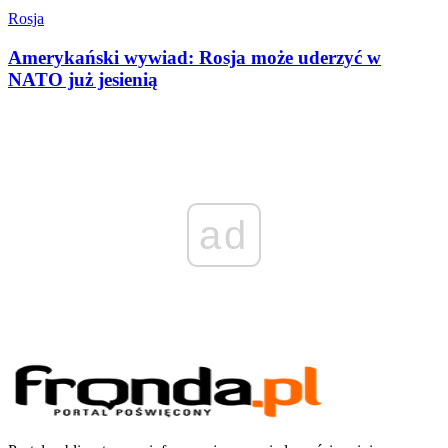
Rosja
Amerykański wywiad: Rosja może uderzyć w
NATO już jesienią
ad