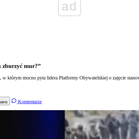
ad
n zburzyć mur?”
w którym mocno pyta lidera Platformy Obywatelskiej o zajęcie stanow
Komentarze
wano