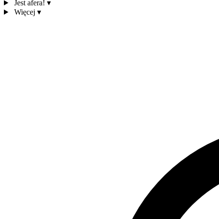
Jest afera!
▾
Więcej
▾