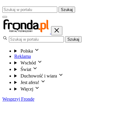
Szukaj
Szukaj
Polska
Reklama
Wschód
Świat
Duchowość i wiara
Jest afera!
Więcej
Wesprzyj Frondę