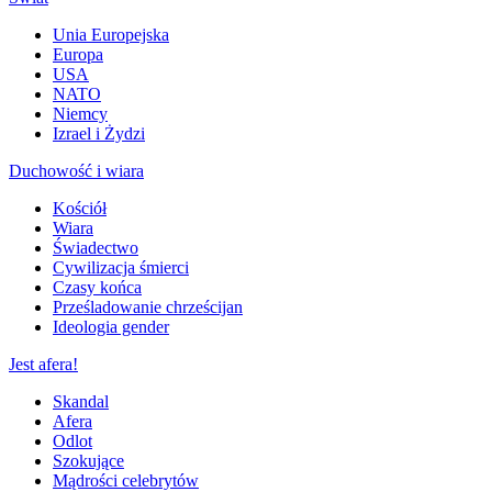
Unia Europejska
Europa
USA
NATO
Niemcy
Izrael i Żydzi
Duchowość i wiara
Kościół
Wiara
Świadectwo
Cywilizacja śmierci
Czasy końca
Prześladowanie chrześcijan
Ideologia gender
Jest afera!
Skandal
Afera
Odlot
Szokujące
Mądrości celebrytów