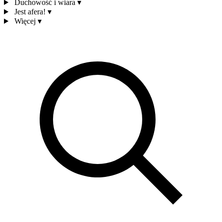
Duchowość i wiara
▾
Jest afera!
▾
Więcej
▾