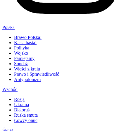
Polska
Brawo Polska!
Kasta basta!
Polityka
Wojsko
Pamiętamy
Sondaż
Wieści z kraju
Prawo i Sprawiedliwość
Antypolonizm
Wschód
Rosja
Ukraina
Białoruś
Ruska smuta
Łowcy onuc
Świat