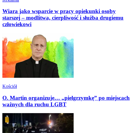
Wiara jako wsparcie w pracy opiekunki osoby
starszej – modlitwa, cierpliwość i służba drugiemu
człowiekowi
Kościół
O. Martin organizuje… „pielgrzymkę” po miejscach
ważnych dla ruchu LGBT