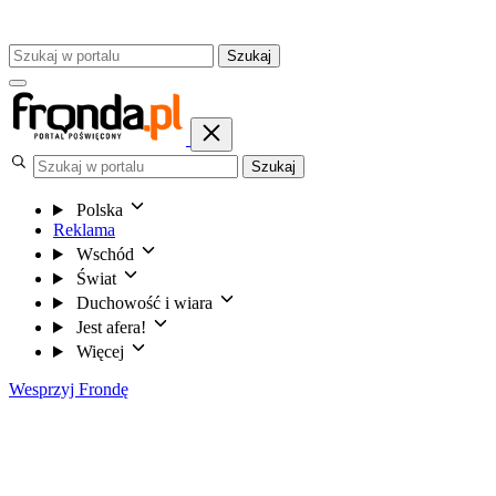
Szukaj
Szukaj
Polska
Reklama
Wschód
Świat
Duchowość i wiara
Jest afera!
Więcej
Wesprzyj Frondę