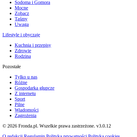
Sodoma i Gomora
Mocne
Zobacz
Taśmy
Uwaga
Lifestyle i obyczaje
Kuchnia i przepisy
Zdrowie
Rodzina
Pozostałe
Tylko u nas
Różne
Gospodarka głupcze
Z internetu
Sport
Pilne
Wiadomości
Zagrożenia
© 2026 Fronda.pl. Wszelkie prawa zastrzeżone.
v3.0.12
O redakcji
Regulamin
Polityka prywatności
Polityka cookies