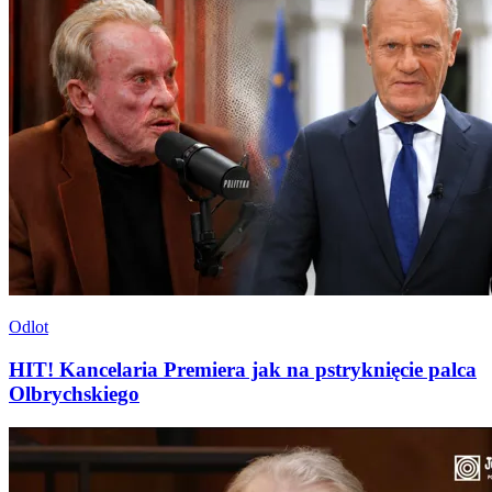
Odlot
HIT! Kancelaria Premiera jak na pstryknięcie palca
Olbrychskiego