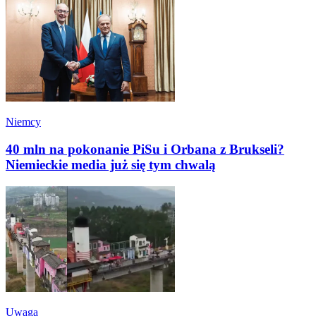
Niemcy
40 mln na pokonanie PiSu i Orbana z Brukseli?
Niemieckie media już się tym chwalą
Uwaga