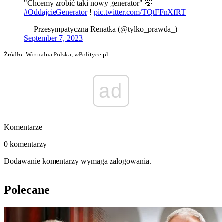
"Chcemy zrobić taki nowy generator" 🤭
#OddajcieGenerator
!
pic.twitter.com/TQtFFnXfRT
— Przesympatyczna Renatka (@tylko_prawda_)
September 7, 2023
Źródło: Wirtualna Polska, wPolityce.pl
ad
Komentarze
0 komentarzy
Dodawanie komentarzy wymaga zalogowania.
Polecane