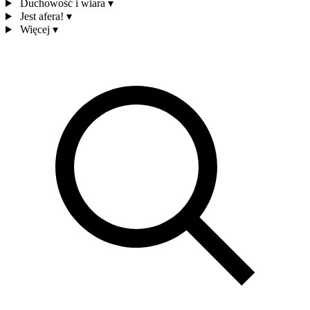
Duchowość i wiara
▾
Jest afera!
▾
Więcej
▾