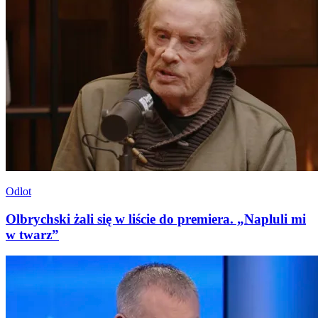
Odlot
Olbrychski żali się w liście do premiera. „Napluli mi
w twarz”