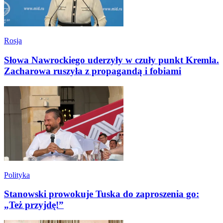
Rosja
Słowa Nawrockiego uderzyły w czuły punkt Kremla.
Zacharowa ruszyła z propagandą i fobiami
Polityka
Stanowski prowokuje Tuska do zaproszenia go:
„Też przyjdę!”