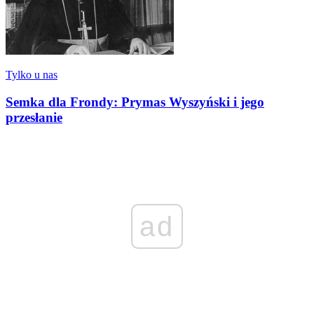
Tylko u nas
Semka dla Frondy: Prymas Wyszyński i jego
przesłanie
ad