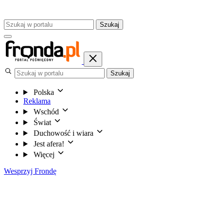
Szukaj
Szukaj
Polska
Reklama
Wschód
Świat
Duchowość i wiara
Jest afera!
Więcej
Wesprzyj Frondę