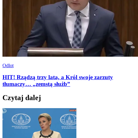
Odlot
HIT! Rządzą trzy lata, a Król swoje zarzuty
tłumaczy… „zemstą służb”
Czytaj dalej