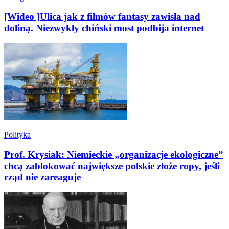
[Wideo ]Ulica jak z filmów fantasy zawisła nad
doliną. Niezwykły chiński most podbija internet
Polityka
Prof. Krysiak: Niemieckie „organizacje ekologiczne”
chcą zablokować największe polskie złoże ropy, jeśli
rząd nie zareaguje