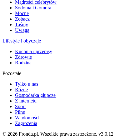
Mądrości celebrytów
Sodoma i Gomora
Mocne
Zobacz
Taśmy
Uwaga
Lifestyle i obyczaje
Kuchnia i przepisy
Zdrowie
Rodzina
Pozostałe
Tylko u nas
Różne
Gospodarka głupcze
Z internetu
Sport
Pilne
Wiadomości
Zagrożenia
© 2026 Fronda.pl. Wszelkie prawa zastrzeżone.
v3.0.12