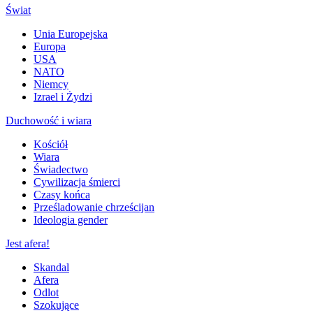
Świat
Unia Europejska
Europa
USA
NATO
Niemcy
Izrael i Żydzi
Duchowość i wiara
Kościół
Wiara
Świadectwo
Cywilizacja śmierci
Czasy końca
Prześladowanie chrześcijan
Ideologia gender
Jest afera!
Skandal
Afera
Odlot
Szokujące