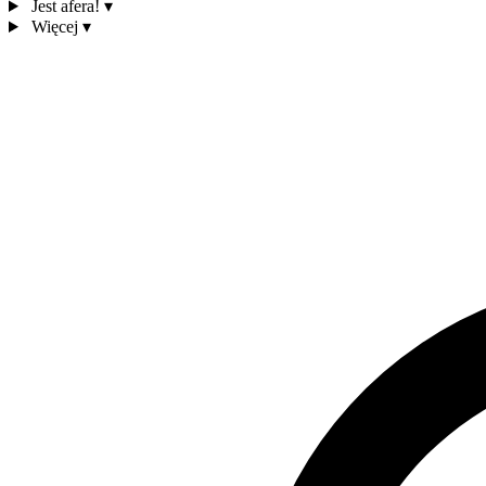
Jest afera!
▾
Więcej
▾