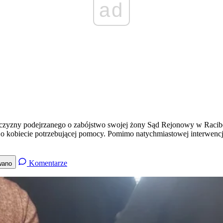
ad
żczyzny podejrzanego o zabójstwo swojej żony Sąd Rejonowy w Racib
ę o kobiecie potrzebującej pomocy. Pomimo natychmiastowej interwencji,
Komentarze
wano