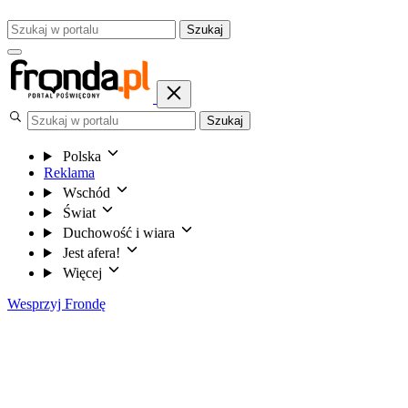
Szukaj
Szukaj
Polska
Reklama
Wschód
Świat
Duchowość i wiara
Jest afera!
Więcej
Wesprzyj Frondę