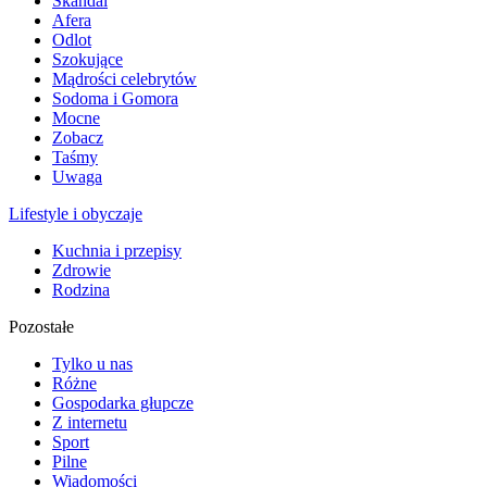
Skandal
Afera
Odlot
Szokujące
Mądrości celebrytów
Sodoma i Gomora
Mocne
Zobacz
Taśmy
Uwaga
Lifestyle i obyczaje
Kuchnia i przepisy
Zdrowie
Rodzina
Pozostałe
Tylko u nas
Różne
Gospodarka głupcze
Z internetu
Sport
Pilne
Wiadomości