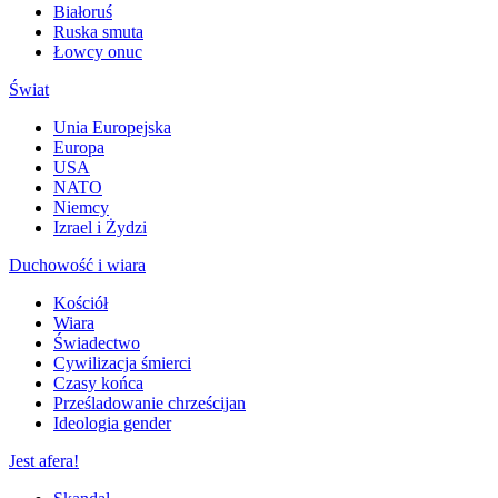
Białoruś
Ruska smuta
Łowcy onuc
Świat
Unia Europejska
Europa
USA
NATO
Niemcy
Izrael i Żydzi
Duchowość i wiara
Kościół
Wiara
Świadectwo
Cywilizacja śmierci
Czasy końca
Prześladowanie chrześcijan
Ideologia gender
Jest afera!