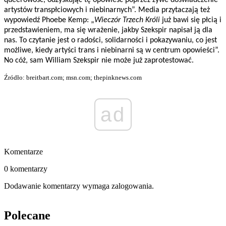
queerowość, odzyskując tę opowieść poprzez żywe doświadczenie
artystów transpłciowych i niebinarnych”. Media przytaczają też
wypowiedź Phoebe Kemp: „
Wieczór Trzech Króli
już bawi się płcią i
przedstawieniem, ma się wrażenie, jakby Szekspir napisał ją dla
nas. To czytanie jest o radości, solidarności i pokazywaniu, co jest
możliwe, kiedy artyści trans i niebinarni są w centrum opowieści”.
No cóż, sam William Szekspir nie może już zaprotestować.
Źródło: breitbart.com; msn.com; thepinknews.com
ad
Komentarze
0 komentarzy
Dodawanie komentarzy wymaga zalogowania.
Polecane