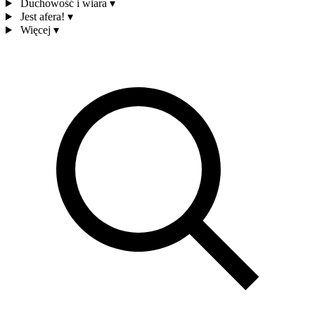
Duchowość i wiara
▾
Jest afera!
▾
Więcej
▾