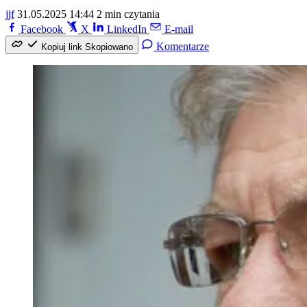
jjf
31.05.2025 14:44
2 min czytania
Facebook
X
LinkedIn
E-mail
Komentarze
Kopiuj link
Skopiowano