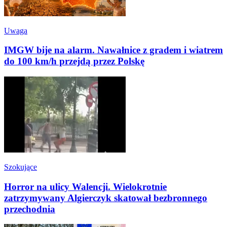
Uwaga
IMGW bije na alarm. Nawałnice z gradem i wiatrem
do 100 km/h przejdą przez Polskę
Szokujące
Horror na ulicy Walencji. Wielokrotnie
zatrzymywany Algierczyk skatował bezbronnego
przechodnia