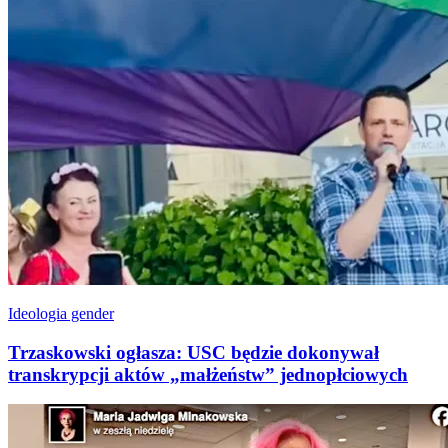
Ideologia gender
Trzaskowski ogłasza: USC będzie dokonywał
transkrypcji aktów „małżeństw” jednopłciowych