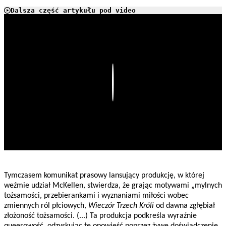
Dalsza część artykułu pod video
Play
Tymczasem komunikat prasowy lansujący produkcję, w której
weźmie udział McKellen, stwierdza, że grając motywami „mylnych
tożsamości, przebierankami i wyznaniami miłości wobec
zmiennych ról płciowych,
Wieczór Trzech Króli
od dawna zgłębiał
złożoność tożsamości. (...) Ta produkcja podkreśla wyraźnie