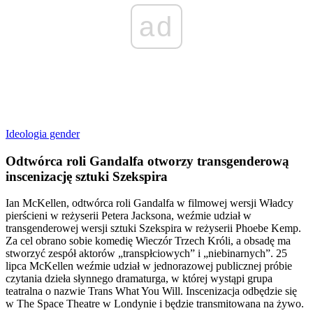
ad
Ideologia gender
Odtwórca roli Gandalfa otworzy transgenderową
inscenizację sztuki Szekspira
Ian McKellen, odtwórca roli Gandalfa w filmowej wersji Władcy
pierścieni w reżyserii Petera Jacksona, weźmie udział w
transgenderowej wersji sztuki Szekspira w reżyserii Phoebe Kemp.
Za cel obrano sobie komedię Wieczór Trzech Króli, a obsadę ma
stworzyć zespół aktorów „transpłciowych” i „niebinarnych”. 25
lipca McKellen weźmie udział w jednorazowej publicznej próbie
czytania dzieła słynnego dramaturga, w której wystąpi grupa
teatralna o nazwie Trans What You Will. Inscenizacja odbędzie się
w The Space Theatre w Londynie i będzie transmitowana na żywo.