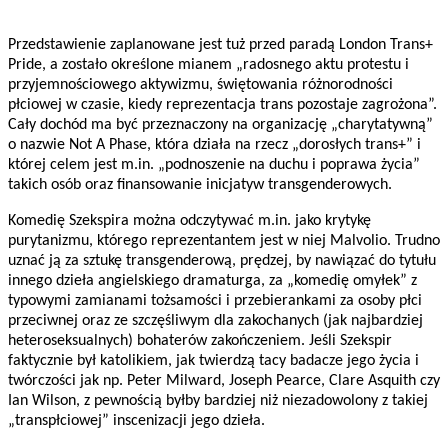
Przedstawienie zaplanowane jest tuż przed paradą London Trans+
Pride, a zostało określone mianem „radosnego aktu protestu i
przyjemnościowego aktywizmu, świętowania różnorodności
płciowej w czasie, kiedy reprezentacja trans pozostaje zagrożona”.
Cały dochód ma być przeznaczony na organizację „charytatywną”
o nazwie Not A Phase, która działa na rzecz „dorosłych trans+” i
której celem jest m.in. „podnoszenie na duchu i poprawa życia”
takich osób oraz finansowanie inicjatyw transgenderowych.
Komedię Szekspira można odczytywać m.in. jako krytykę
purytanizmu, którego reprezentantem jest w niej Malvolio. Trudno
uznać ją za sztukę transgenderową, prędzej, by nawiązać do tytułu
innego dzieła angielskiego dramaturga, za „komedię omyłek” z
typowymi zamianami tożsamości i przebierankami za osoby płci
przeciwnej oraz ze szczęśliwym dla zakochanych (jak najbardziej
heteroseksualnych) bohaterów zakończeniem. Jeśli Szekspir
faktycznie był katolikiem, jak twierdzą tacy badacze jego życia i
twórczości jak np. Peter Milward, Joseph Pearce, Clare Asquith czy
Ian Wilson, z pewnością byłby bardziej niż niezadowolony z takiej
„transpłciowej” inscenizacji jego dzieła.