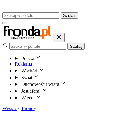
Szukaj
Szukaj
Polska
Reklama
Wschód
Świat
Duchowość i wiara
Jest afera!
Więcej
Wesprzyj Frondę