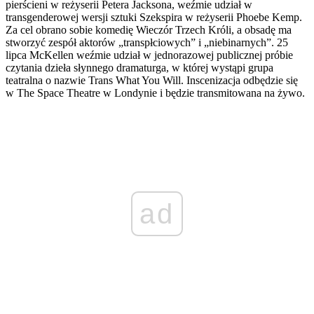
pierścieni w reżyserii Petera Jacksona, weźmie udział w
transgenderowej wersji sztuki Szekspira w reżyserii Phoebe Kemp.
Za cel obrano sobie komedię Wieczór Trzech Króli, a obsadę ma
stworzyć zespół aktorów „transpłciowych” i „niebinarnych”. 25
lipca McKellen weźmie udział w jednorazowej publicznej próbie
czytania dzieła słynnego dramaturga, w której wystąpi grupa
teatralna o nazwie Trans What You Will. Inscenizacja odbędzie się
w The Space Theatre w Londynie i będzie transmitowana na żywo.
ad