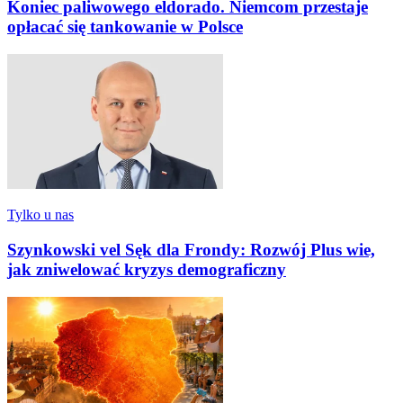
Koniec paliwowego eldorado. Niemcom przestaje
opłacać się tankowanie w Polsce
Tylko u nas
Szynkowski vel Sęk dla Frondy: Rozwój Plus wie,
jak zniwelować kryzys demograficzny