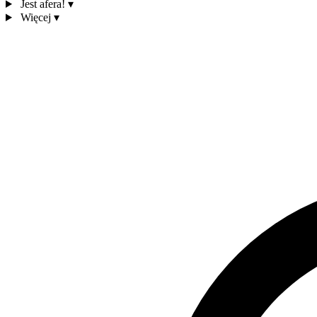
Jest afera!
▾
Więcej
▾