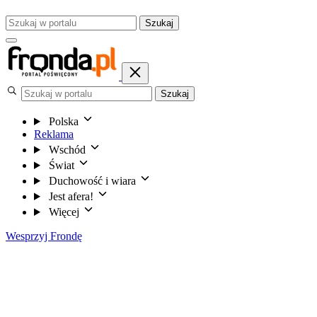
Szukaj
Szukaj
Polska
Reklama
Wschód
Świat
Duchowość i wiara
Jest afera!
Więcej
Wesprzyj Frondę