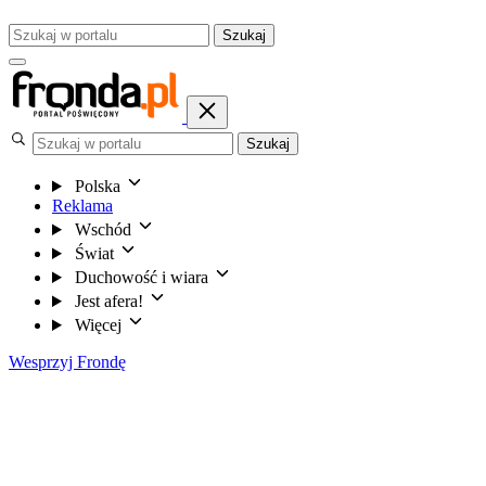
Szukaj
Szukaj
Polska
Reklama
Wschód
Świat
Duchowość i wiara
Jest afera!
Więcej
Wesprzyj Frondę