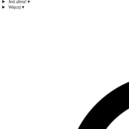
Jest afera!
▾
Więcej
▾