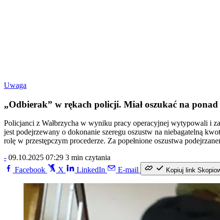
Uwaga
„Odbierak” w rękach policji. Miał oszukać na ponad 
Policjanci z Wałbrzycha w wyniku pracy operacyjnej wytypowali i z
jest podejrzewany o dokonanie szeregu oszustw na niebagatelną kwo
rolę w przestępczym procederze. Za popełnione oszustwa podejrzanem
-
09.10.2025 07:29
3 min czytania
Facebook
X
LinkedIn
E-mail
Kopiuj link
Skopio