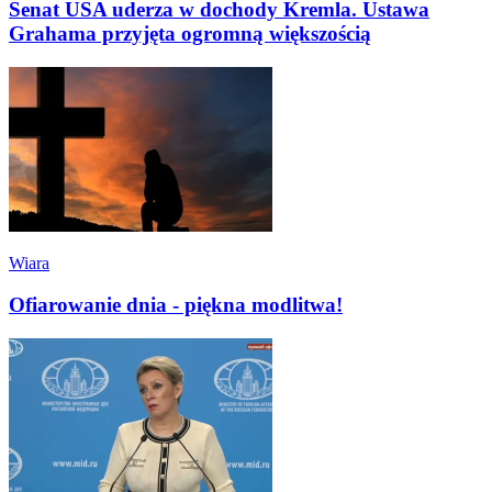
Senat USA uderza w dochody Kremla. Ustawa
Grahama przyjęta ogromną większością
Wiara
Ofiarowanie dnia - piękna modlitwa!