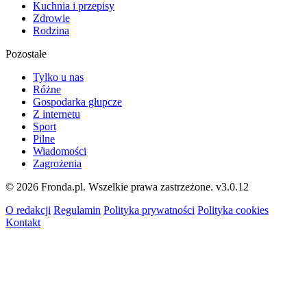
Kuchnia i przepisy
Zdrowie
Rodzina
Pozostałe
Tylko u nas
Różne
Gospodarka głupcze
Z internetu
Sport
Pilne
Wiadomości
Zagrożenia
© 2026 Fronda.pl. Wszelkie prawa zastrzeżone.
v3.0.12
O redakcji
Regulamin
Polityka prywatności
Polityka cookies
Kontakt