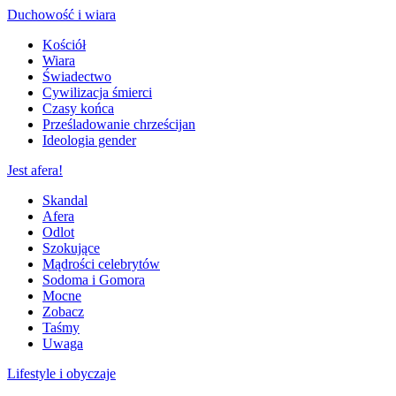
Duchowość i wiara
Kościół
Wiara
Świadectwo
Cywilizacja śmierci
Czasy końca
Prześladowanie chrześcijan
Ideologia gender
Jest afera!
Skandal
Afera
Odlot
Szokujące
Mądrości celebrytów
Sodoma i Gomora
Mocne
Zobacz
Taśmy
Uwaga
Lifestyle i obyczaje