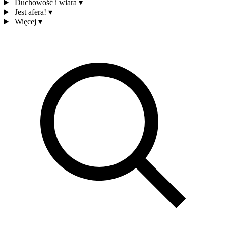
Duchowość i wiara
▾
Jest afera!
▾
Więcej
▾