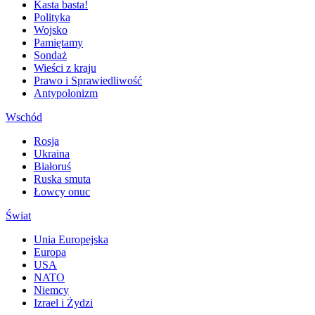
Kasta basta!
Polityka
Wojsko
Pamiętamy
Sondaż
Wieści z kraju
Prawo i Sprawiedliwość
Antypolonizm
Wschód
Rosja
Ukraina
Białoruś
Ruska smuta
Łowcy onuc
Świat
Unia Europejska
Europa
USA
NATO
Niemcy
Izrael i Żydzi