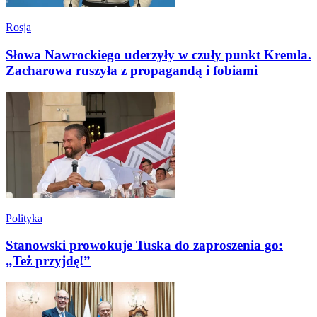
Rosja
Słowa Nawrockiego uderzyły w czuły punkt Kremla.
Zacharowa ruszyła z propagandą i fobiami
Polityka
Stanowski prowokuje Tuska do zaproszenia go:
„Też przyjdę!”