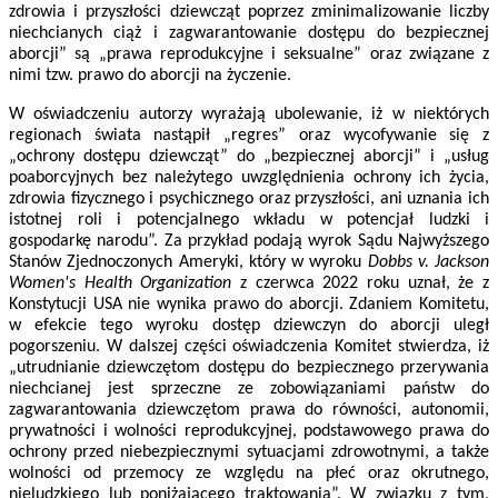
zdrowia i przyszłości dziewcząt poprzez zminimalizowanie liczby
niechcianych ciąż i zagwarantowanie dostępu do bezpiecznej
aborcji” są „prawa reprodukcyjne i seksualne” oraz związane z
nimi tzw. prawo do aborcji na życzenie.
W oświadczeniu autorzy wyrażają ubolewanie, iż w niektórych
regionach świata nastąpił „regres” oraz wycofywanie się z
„ochrony dostępu dziewcząt” do „bezpiecznej aborcji” i „usług
poaborcyjnych bez należytego uwzględnienia ochrony ich życia,
zdrowia fizycznego i psychicznego oraz przyszłości, ani uznania ich
istotnej roli i potencjalnego wkładu w potencjał ludzki i
gospodarkę narodu”. Za przykład podają wyrok Sądu Najwyższego
Stanów Zjednoczonych Ameryki, który w wyroku
Dobbs v. Jackson
Women's Health Organization
z czerwca 2022 roku uznał, że z
Konstytucji USA nie wynika prawo do aborcji. Zdaniem Komitetu,
w efekcie tego wyroku dostęp dziewczyn do aborcji uległ
pogorszeniu. W dalszej części oświadczenia Komitet stwierdza, iż
„utrudnianie dziewczętom dostępu do bezpiecznego przerywania
niechcianej jest sprzeczne ze zobowiązaniami państw do
zagwarantowania dziewczętom prawa do równości, autonomii,
prywatności i wolności reprodukcyjnej, podstawowego prawa do
ochrony przed niebezpiecznymi sytuacjami zdrowotnymi, a także
wolności od przemocy ze względu na płeć oraz okrutnego,
nieludzkiego lub poniżającego traktowania”. W związku z tym,