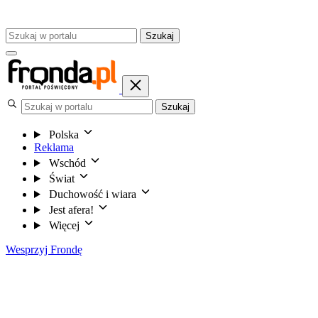
Szukaj
Szukaj
Polska
Reklama
Wschód
Świat
Duchowość i wiara
Jest afera!
Więcej
Wesprzyj Frondę