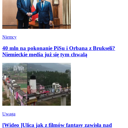
Niemcy
40 mln na pokonanie PiSu i Orbana z Brukseli?
Niemieckie media już się tym chwalą
Uwaga
[Wideo ]Ulica jak z filmów fantasy zawisła nad