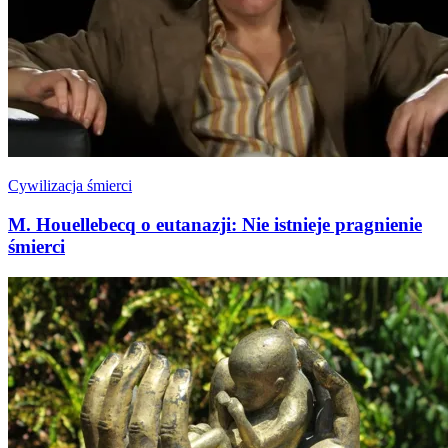
Cywilizacja śmierci
M. Houellebecq o eutanazji: Nie istnieje pragnienie
śmierci