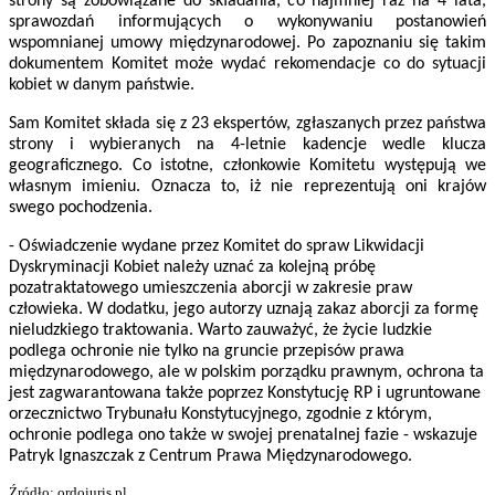
strony są zobowiązane do składania, co najmniej raz na 4 lata,
sprawozdań informujących o wykonywaniu postanowień
wspomnianej umowy międzynarodowej. Po zapoznaniu się takim
dokumentem Komitet może wydać rekomendacje co do sytuacji
kobiet w danym państwie.
Sam Komitet składa się z 23 ekspertów, zgłaszanych przez państwa
strony i wybieranych na 4-letnie kadencje wedle klucza
geograficznego. Co istotne, członkowie Komitetu występują we
własnym imieniu. Oznacza to, iż nie reprezentują oni krajów
swego pochodzenia.
- Oświadczenie wydane przez Komitet do spraw Likwidacji
Dyskryminacji Kobiet należy uznać za kolejną próbę
pozatraktatowego umieszczenia aborcji w zakresie praw
człowieka. W dodatku, jego autorzy uznają zakaz aborcji za formę
nieludzkiego traktowania. Warto zauważyć, że życie ludzkie
podlega ochronie nie tylko na gruncie przepisów prawa
międzynarodowego, ale w polskim porządku prawnym, ochrona ta
jest zagwarantowana także poprzez Konstytucję RP i ugruntowane
orzecznictwo Trybunału Konstytucyjnego, zgodnie z którym,
ochronie podlega ono także w swojej prenatalnej fazie - wskazuje
Patryk Ignaszczak z Centrum Prawa Międzynarodowego.
Źródło: ordoiuris.pl