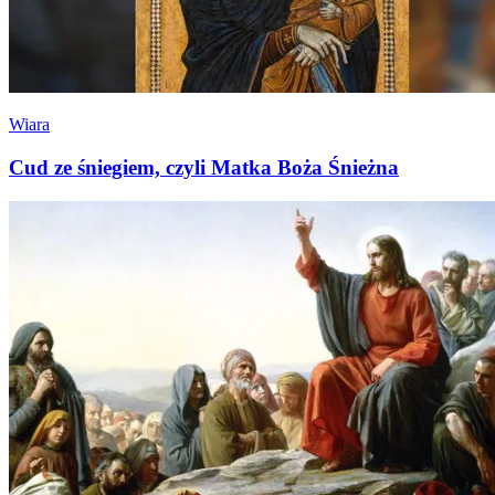
Wiara
Cud ze śniegiem, czyli Matka Boża Śnieżna