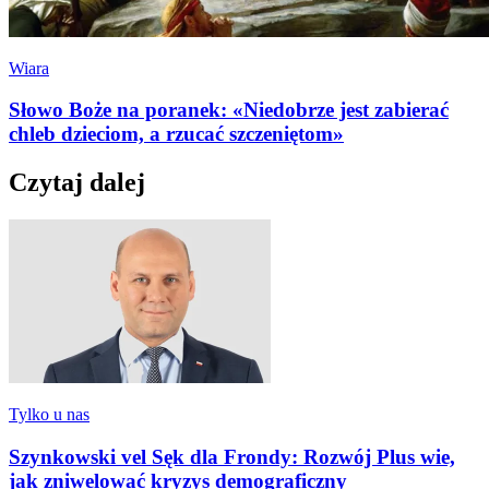
Wiara
Słowo Boże na poranek: «Niedobrze jest zabierać
chleb dzieciom, a rzucać szczeniętom»
Czytaj dalej
Tylko u nas
Szynkowski vel Sęk dla Frondy: Rozwój Plus wie,
jak zniwelować kryzys demograficzny