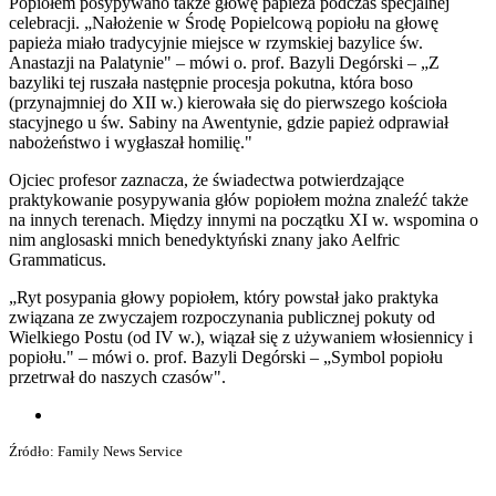
Popiołem posypywano także głowę papieża podczas specjalnej
celebracji. „Nałożenie w Środę Popielcową popiołu na głowę
papieża miało tradycyjnie miejsce w rzymskiej bazylice św.
Anastazji na Palatynie" ­– mówi o. prof. Bazyli Degórski – „Z
bazyliki tej ruszała następnie procesja pokutna, która boso
(przynajmniej do XII w.) kierowała się do pierwszego kościoła
stacyjnego u św. Sabiny na Awentynie, gdzie papież odprawiał
nabożeństwo i wygłaszał homilię."
Ojciec profesor zaznacza, że świadectwa potwierdzające
praktykowanie posypywania głów popiołem można znaleźć także
na innych terenach. Między innymi na początku XI w. wspomina o
nim anglosaski mnich benedyktyński znany jako Aelfric
Grammaticus.
„Ryt posypania głowy popiołem, który powstał jako praktyka
związana ze zwyczajem rozpoczynania publicznej pokuty od
Wielkiego Postu (od IV w.), wiązał się z używaniem włosiennicy i
popiołu." – mówi o. prof. Bazyli Degórski – „Symbol popiołu
przetrwał do naszych czasów".
Źródło: Family News Service