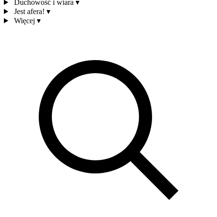
Duchowość i wiara
▾
Jest afera!
▾
Więcej
▾