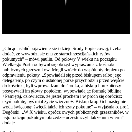
„Chcąc ustalić pojawienie się i dzieje Środy Popielcowej, trzeba
dodać, że wywodzi się ona ze starochrześcijańskich rytów
pokutnych" ­– mówi paulin. Od połowy V wieku na początku
Wielkiego Postu odbywał się obrzęd wypraszania z kościoła
publicznych grzeszników. Mogli wrócić do wspólnoty dopiero po
odprawieniu pokuty. „Spowiadali się przed biskupem (albo jego
delegatem), po czym o ustalonej porze przychodzili przed wejście
do kościoła, byli wprowadzani do środka, a biskup i prezbiterzy
posypywali im głowy popiołem, wypowiadając formułę biblijną:
+Pamiętaj, człowiecze, że jesteś prochem i w proch się obrócisz;
czyń pokutę, byś miał życie wieczne+. Biskup kropił ich następnie
wodą święconą; święcił także ich szaty pokutne" – wyjaśnia o. prof.
Degórski. „W X wieku, oprócz owych publicznych grzeszników, w
tego rodzaju pokutnym obrzędzie uczestniczyli także inni wierni" –
dodaje.