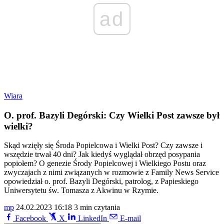
ad
Wiara
O. prof. Bazyli Degórski: Czy Wielki Post zawsze był
wielki?
Skąd wzięły się Środa Popielcowa i Wielki Post? Czy zawsze i
wszędzie trwał 40 dni? Jak kiedyś wyglądał obrzęd posypania
popiołem? O genezie Środy Popielcowej i Wielkiego Postu oraz
zwyczajach z nimi związanych w rozmowie z Family News Service
opowiedział o. prof. Bazyli Degórski, patrolog, z Papieskiego
Uniwersytetu św. Tomasza z Akwinu w Rzymie.
mp
24.02.2023 16:18
3 min czytania
Facebook
X
LinkedIn
E-mail