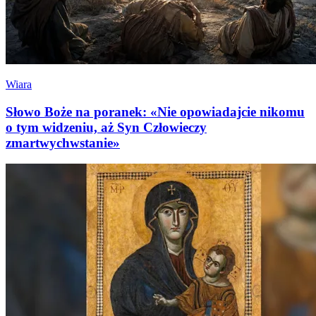
Wiara
Słowo Boże na poranek: «Nie opowiadajcie nikomu
o tym widzeniu, aż Syn Człowieczy
zmartwychwstanie»