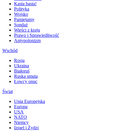
Kasta basta!
Polityka
Wojsko
Pamiętamy
Sondaż
Wieści z kraju
Prawo i Sprawiedliwość
Antypolonizm
Wschód
Rosja
Ukraina
Białoruś
Ruska smuta
Łowcy onuc
Świat
Unia Europejska
Europa
USA
NATO
Niemcy
Izrael i Żydzi