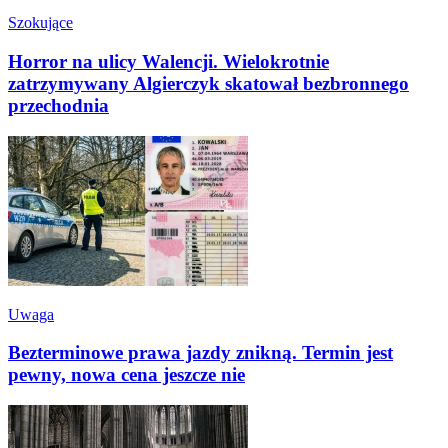
Szokujące
Horror na ulicy Walencji. Wielokrotnie
zatrzymywany Algierczyk skatował bezbronnego
przechodnia
Uwaga
Bezterminowe prawa jazdy znikną. Termin jest
pewny, nowa cena jeszcze nie