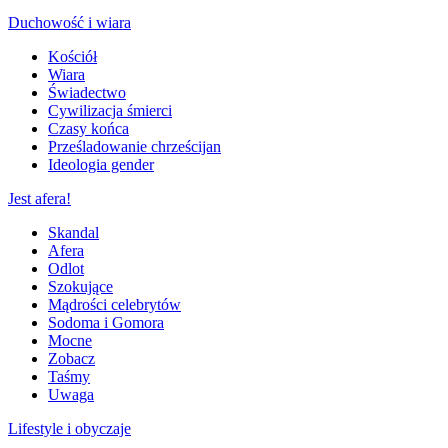
Duchowość i wiara
Kościół
Wiara
Świadectwo
Cywilizacja śmierci
Czasy końca
Prześladowanie chrześcijan
Ideologia gender
Jest afera!
Skandal
Afera
Odlot
Szokujące
Mądrości celebrytów
Sodoma i Gomora
Mocne
Zobacz
Taśmy
Uwaga
Lifestyle i obyczaje