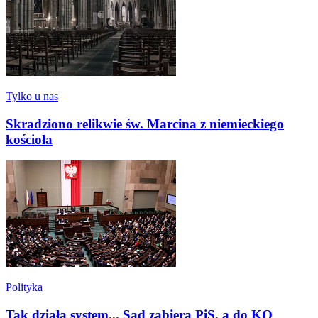
Tylko u nas
Skradziono relikwie św. Marcina z niemieckiego
kościoła
Polityka
Tak działa system... Sąd zabiera PiS, a do KO