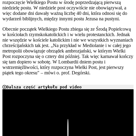
rozpoczęcie Wielkiego Postu w środę poprzedzającą pierwszą
niedzielę postu. W niedziele post oczywiście nie obowiązywał, a
więc dodane dni dawały ważną liczbę 40 dni, która odnosi się do
wydarzeń biblijnych, między innymi postu Jezusa na pustyni.
Obecnie początek Wielkiego Postu zbiega się ze Środą Popielcową
w kościołach rzymskokatolickich i w wielu protestanckich. Jednak
nie wszędzie w kościele katolickim i nie we wszystkich wyznaniach
chrześcijańskich tak jest. „Na przykład w Mediolanie i w całej jego
metropolii obowiązuje obrządek ambrozjański, w którym Wielki
Post rozpoczyna się o cztery dni później. Tak więc karnawał kończy
się tam dopiero w sobotę. W Lombardii dniem postu i
wstrzemięźliwości, który rozpoczyna Wielki Post, jest pierwszy
piątek tego okresu" – mówi o. prof. Degórski.
Dalsza część artykułu pod video
Play