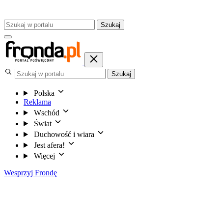
Szukaj
Szukaj
Polska
Reklama
Wschód
Świat
Duchowość i wiara
Jest afera!
Więcej
Wesprzyj Frondę