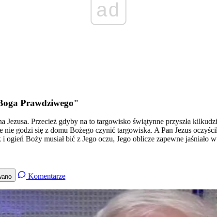
ad
ią Boga Prawdziwego"
a Jezusa. Przecież gdyby na to targowisko świątynne przyszła kilkud
 nie godzi się z domu Bożego czynić targowiska. A Pan Jezus oczyści
sk i ogień Boży musiał bić z Jego oczu, Jego oblicze zapewne jaśniało
Komentarze
wano