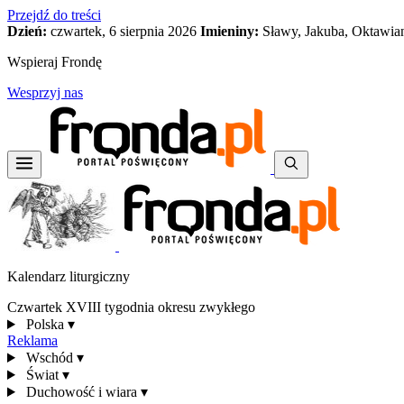
Przejdź do treści
Dzień:
czwartek, 6 sierpnia 2026
Imieniny:
Sławy, Jakuba, Oktawia
Wspieraj Frondę
Wesprzyj nas
Kalendarz liturgiczny
Czwartek XVIII tygodnia okresu zwykłego
Polska
▾
Reklama
Wschód
▾
Świat
▾
Duchowość i wiara
▾