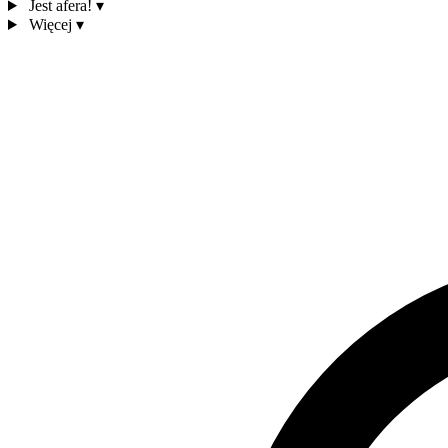
Jest afera!
▾
Więcej
▾