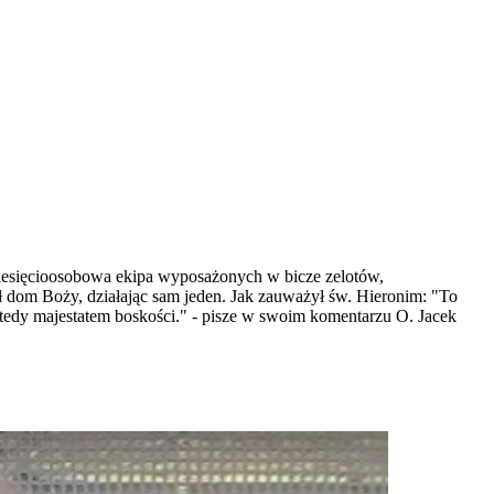
ziesięcioosobowa ekipa wyposażonych w bicze zelotów,
ł dom Boży, działając sam jeden. Jak zauważył św. Hieronim: "To
 wtedy majestatem boskości." - pisze w swoim komentarzu O. Jacek