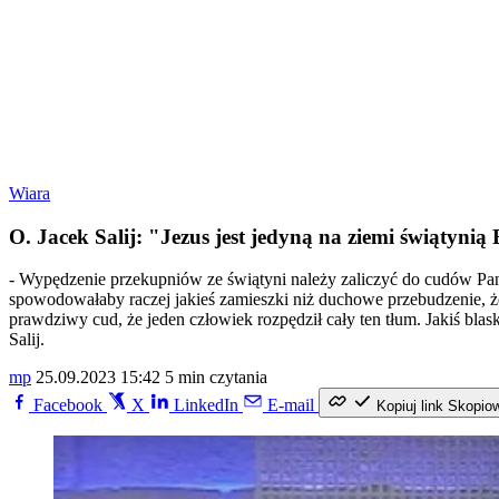
Wiara
O. Jacek Salij: "Jezus jest jedyną na ziemi świątyn
- Wypędzenie przekupniów ze świątyni należy zaliczyć do cudów Pan
spowodowałaby raczej jakieś zamieszki niż duchowe przebudzenie, że
prawdziwy cud, że jeden człowiek rozpędził cały ten tłum. Jakiś bla
Salij.
mp
25.09.2023 15:42
5 min czytania
Facebook
X
LinkedIn
E-mail
Kopiuj link
Skopio