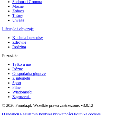
Sodoma i Gomora
Mocne
Zobacz
Taśmy
Uwaga
Lifestyle i obyczaje
Kuchnia i przepisy
Zdrowie
Rodzina
Pozostałe
Tylko u nas
Różne
Gospodarka głupcze
Z internetu
Sport
Pilne
Wiadomości
Zagrożenia
© 2026 Fronda.pl. Wszelkie prawa zastrzeżone.
v3.0.12
O redakcji
Regulamin
Polityka prywatności
Polityka cookies