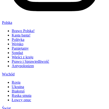
Polska
Brawo Polska!
Kasta basta!
Polityka
Wojsko
Pamiętamy
Sondaż
Wieści z kraju
Prawo i Sprawiedliwość
Antypolonizm
Wschód
Rosja
Ukraina
Białoruś
Ruska smuta
Łowcy onuc
Świat