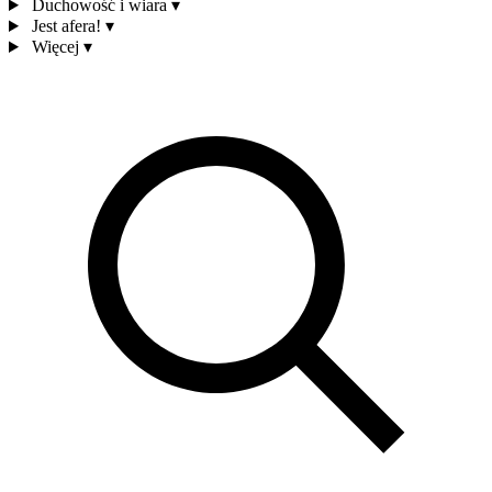
Duchowość i wiara
▾
Jest afera!
▾
Więcej
▾