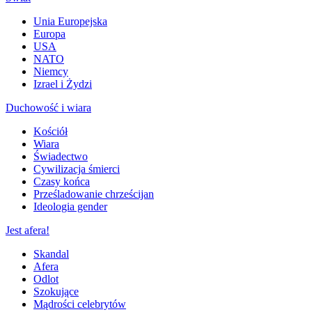
Unia Europejska
Europa
USA
NATO
Niemcy
Izrael i Żydzi
Duchowość i wiara
Kościół
Wiara
Świadectwo
Cywilizacja śmierci
Czasy końca
Prześladowanie chrześcijan
Ideologia gender
Jest afera!
Skandal
Afera
Odlot
Szokujące
Mądrości celebrytów