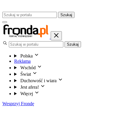
Szukaj
Szukaj
Polska
Reklama
Wschód
Świat
Duchowość i wiara
Jest afera!
Więcej
Wesprzyj Frondę