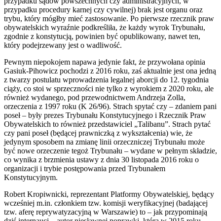
przypadku sądów powszechnych czy administracyjnych, w
przypadku procedury karnej czy cywilnej) brak jest organu oraz
trybu, który mógłby mieć zastosowanie. Po pierwsze rzecznik praw
obywatelskich wyraźnie podkreśliła, że każdy wyrok Trybunału,
zgodnie z konstytucją, powinien być opublikowany, nawet ten,
który podejrzewany jest o wadliwość.
Pewnym niepokojem napawa jedynie fakt, że przywołana opinia
Gasiuk-Pihowicz pochodzi z 2016 roku, zaś aktualnie jest ona jedną
z twarzy postulatu wprowadzenia legalnej aborcji do 12. tygodnia
ciąży, co stoi w sprzeczności nie tylko z wyrokiem z 2020 roku, ale
również wydanego, pod przewodnictwem Andrzeja Zolla,
orzeczenia z 1997 roku (K 26/96). Strach spytać czy – zdaniem pani
poseł – były prezes Trybunału Konstytucyjnego i Rzecznik Praw
Obywatelskich to również przedstawiciel „Talibanu”. Strach pytać
czy pani poseł (będącej prawniczką z wykształcenia) wie, że
jedynym sposobem na zmianę linii orzeczniczej Trybunału może
być nowe orzeczenie tegoż Trybunału – wydane w pełnym składzie,
co wynika z brzmienia ustawy z dnia 30 listopada 2016 roku o
organizacji i trybie postępowania przed Trybunałem
Konstytucyjnym.
Robert Kropiwnicki, reprezentant Platformy Obywatelskiej, będący
wcześniej m.in. członkiem tzw. komisji weryfikacyjnej (badającej
tzw. aferę reprywatyzacyjną w Warszawie) to – jak przypominają
dziś internauci – autor niesławnej poprawki, która w 2015 roku