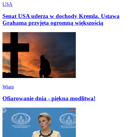
USA
Senat USA uderza w dochody Kremla. Ustawa
Grahama przyjęta ogromną większością
Wiara
Ofiarowanie dnia - piękna modlitwa!