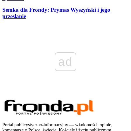
Semka dla Frondy: Prymas Wyszyński i jego
przesłanie
ad
Portal publicystyczno-informacyjny — wiadomości, opinie,
komentarze o Polsce, świecie, Kościele i życiu publicznym.