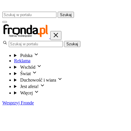
Szukaj
Szukaj
Polska
Reklama
Wschód
Świat
Duchowość i wiara
Jest afera!
Więcej
Wesprzyj Frondę