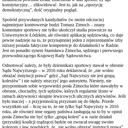
konstytucyjny… zlikwidować. Jest to, jak na „opozycję
demokratyczną”, dość oryginalny pogląd.
Spośród przywołanych kandydatów (w moim odczuciu)
najmniejsze kontrowersje budzi Tomasz Zimoch – znany
komentator sportowy nie tylko ukończył studia prawnicze na
Uniwersytecie Łódzkim, ale również aplikację sędziowską, co daje
pewne nadzieje na to, że przynajmniej jeden z reprezentantów izby
niższej posiada faktyczne kompetencje do działalności w Radzie.
Jest on ponadto synem Stanisława Zimocha, sędziego i pierwszego
przewodniczącego Krajowej Rady Sądownictwa.
Odnotować należy, że były dziennikarz sportowy stawał w obronie
Sądu Najwyższego – w 2016 roku deklarował, że „nie wolno
obrażać instytucji prawa” gdyż „Sąd Najwyższy nie jest grupą
kolesiów” i nie należy niszczyć jego autorytetu. Niestety, nie
przypominam sobie wypowiedzi posła Zimocha które stawałyby w
obronie, chociażby, tych sędziów, których regularnie lżono w
ramach aktywności skrajnie lewicowych ulicznych aktywistów. Jeśli
było inaczej – z przyjemnością przyznam się do błędu. Przede
wszystkim zaś – liczę na to, że nie tylko Sąd Najwyższy w 2016
roku, ale również inne organy państwa zasługują na to by w opinii
posła Zimocha nie być tylko „grupą kolesi” a w razie działań
(przyszłej) koalicji rządzącej będzie on zwracał uwagę swoim
kolegom z ław poselskich, że „nie wolno obrażać instytucji prawa”.