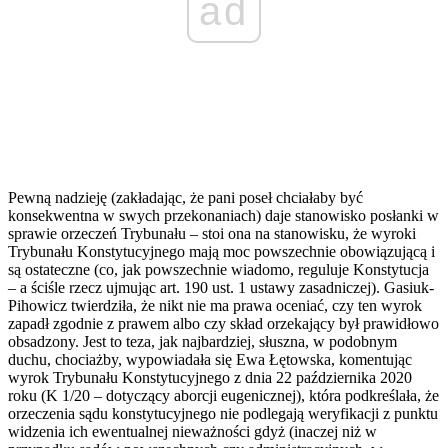
ad
Pewną nadzieję (zakładając, że pani poseł chciałaby być
konsekwentna w swych przekonaniach) daje stanowisko posłanki w
sprawie orzeczeń Trybunału – stoi ona na stanowisku, że wyroki
Trybunału Konstytucyjnego mają moc powszechnie obowiązującą i
są ostateczne (co, jak powszechnie wiadomo, reguluje Konstytucja
– a ściśle rzecz ujmując art. 190 ust. 1 ustawy zasadniczej). Gasiuk-
Pihowicz twierdziła, że nikt nie ma prawa oceniać, czy ten wyrok
zapadł zgodnie z prawem albo czy skład orzekający był prawidłowo
obsadzony. Jest to teza, jak najbardziej, słuszna, w podobnym
duchu, chociażby, wypowiadała się Ewa Łętowska, komentując
wyrok Trybunału Konstytucyjnego z dnia 22 października 2020
roku (K 1/20 – dotyczący aborcji eugenicznej), która podkreślała, że
orzeczenia sądu konstytucyjnego nie podlegają weryfikacji z punktu
widzenia ich ewentualnej nieważności gdyż (inaczej niż w