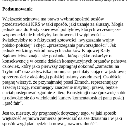
Podsumowanie
Większość sejmowa ma prawo wybrać spośród posłów
przedstawicieli KRS w taki sposób, jaki uznaje za słuszny. Mogła
jednak ona do Rady skierować polityków, których wcześniejsze
wypowiedzi nie budziłyby kontrowersji i wątpliwości –
świadczyłoby to o faktycznej gotowości „wygaszania wojny
polsko-polskiej” i chęci „przestrzegania praworządności”. Jak
jednak widzimy, wśród nowych członków Krajowej Rady
Sądownictwa znajdą się: posłanka, którą ciężko oskarżyć o
konsekwencję w ocenie działań konstytucyjnych organów państwa,
człowiek, który jako pierwszy zapragnął dokonać „zamachu na
Trybunał” oraz aktywistka promująca postulaty stojące w jaskrawej
sprzeczności z aksjologią polskiej ustawy zasadniczej. Osobiście
pragnę wierzyć, że przynajmniej poseł Zimoch, reprezentujący
Trzecią Drogę, rozumiejący znaczenie instytucji prawa, będzie
chciał postępować zgodnie z literą Konstytucji oraz (pozwolę sobie
tu odwołać się do wieloletniej kariery komentatorskiej pana posła)
„grać fair”.
Jest to, niestety, zły prognostyk dotyczący tego, w jaki sposób
większość sejmowa zamierza prowadzić dalsze działania i w jaki
sposób wyglądać będzie ta nowa „praworządność”.