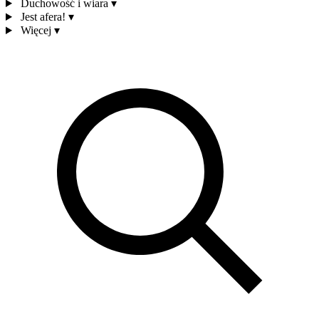
Duchowość i wiara
▾
Jest afera!
▾
Więcej
▾