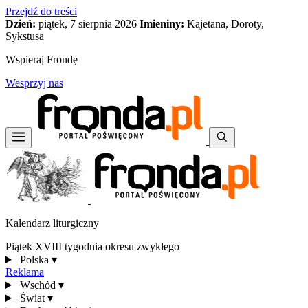
Przejdź do treści
Dzień:
piątek, 7 sierpnia 2026
Imieniny:
Kajetana, Doroty,
Sykstusa
Wspieraj Frondę
Wesprzyj nas
Kalendarz liturgiczny
Piątek XVIII tygodnia okresu zwykłego
Polska
▾
Reklama
Wschód
▾
Świat
▾