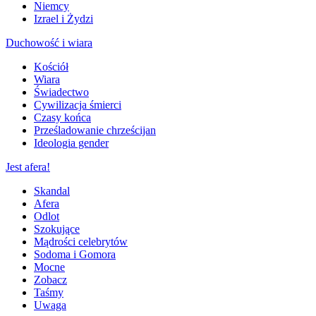
Niemcy
Izrael i Żydzi
Duchowość i wiara
Kościół
Wiara
Świadectwo
Cywilizacja śmierci
Czasy końca
Prześladowanie chrześcijan
Ideologia gender
Jest afera!
Skandal
Afera
Odlot
Szokujące
Mądrości celebrytów
Sodoma i Gomora
Mocne
Zobacz
Taśmy
Uwaga