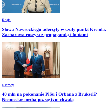
Rosja
Słowa Nawrockiego uderzyły w czuły punkt Kremla.
Zacharowa ruszyła z propagandą i fobiami
Niemcy
40 mln na pokonanie PiSu i Orbana z Brukseli?
Niemieckie media już się tym chwalą