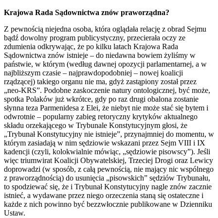
Krajowa Rada Sądownictwa znów praworządna?
Z pewnością niejedna osoba, która oglądała relację z obrad Sejmu
bądź dowolny program publicystyczny, przecierała oczy ze
zdumienia odkrywając, że po kilku latach Krajowa Rada
Sądownictwa znów istnieje – do niedawna bowiem żyliśmy w
państwie, w którym (według dawnej opozycji parlamentarnej, a w
najbliższym czasie – najprawdopodobniej – nowej koalicji
rządzącej) takiego organu nie ma, gdyż zastąpiony został przez
„neo-KRS”. Podobne zaskoczenie natury ontologicznej, być może,
spotka Polaków już wkrótce, gdy po raz drugi obalona zostanie
słynna teza Parmenidesa z Elei, że niebyt nie może stać się bytem i
odwrotnie – popularny zabieg retoryczny krytyków aktualnego
składu orzekającego w Trybunale Konstytucyjnym głosi, że
„Trybunał Konstytucyjny nie istnieje”, przynajmniej do momentu, w
którym zasiadają w nim sędziowie wskazani przez Sejm VIII i IX
kadencji (czyli, kolokwialnie mówiąc, „sędziowie pisowscy”). Jeśli
więc triumwirat Koalicji Obywatelskiej, Trzeciej Drogi oraz Lewicy
doprowadzi (w sposób, z całą pewnością, nie mający nic wspólnego
z praworządnością) do usunięcia „pisowskich” sędziów Trybunału,
to spodziewać się, że i Trybunał Konstytucyjny nagle znów zacznie
istnieć, a wydawane przez niego orzeczenia staną się ostateczne i
każde z nich powinno być bezzwłocznie publikowane w Dzienniku
Ustaw.