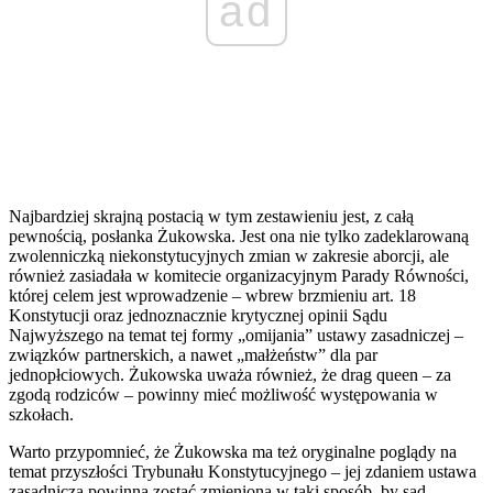
ad
Najbardziej skrajną postacią w tym zestawieniu jest, z całą
pewnością, posłanka Żukowska. Jest ona nie tylko zadeklarowaną
zwolenniczką niekonstytucyjnych zmian w zakresie aborcji, ale
również zasiadała w komitecie organizacyjnym Parady Równości,
której celem jest wprowadzenie – wbrew brzmieniu art. 18
Konstytucji oraz jednoznacznie krytycznej opinii Sądu
Najwyższego na temat tej formy „omijania” ustawy zasadniczej –
związków partnerskich, a nawet „małżeństw” dla par
jednopłciowych. Żukowska uważa również, że drag queen – za
zgodą rodziców – powinny mieć możliwość występowania w
szkołach.
Warto przypomnieć, że Żukowska ma też oryginalne poglądy na
temat przyszłości Trybunału Konstytucyjnego – jej zdaniem ustawa
zasadnicza powinna zostać zmieniona w taki sposób, by sąd