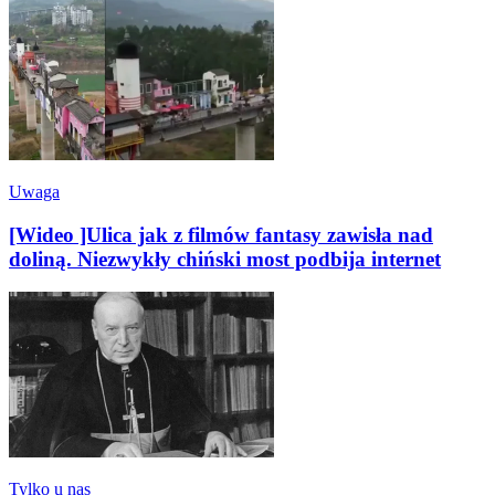
Uwaga
[Wideo ]Ulica jak z filmów fantasy zawisła nad
doliną. Niezwykły chiński most podbija internet
Tylko u nas