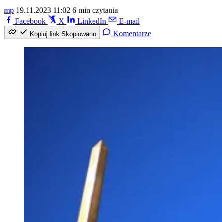
mp
19.11.2023 11:02
6 min czytania
Facebook
X
LinkedIn
E-mail
Komentarze
Kopiuj link
Skopiowano