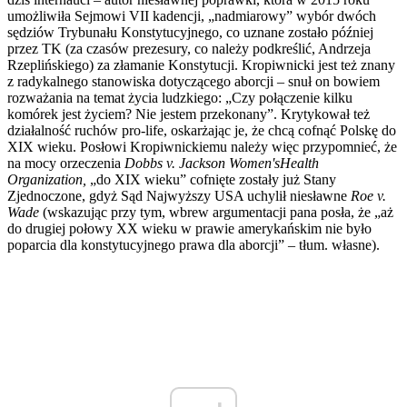
umożliwiła Sejmowi VII kadencji, „nadmiarowy” wybór dwóch
sędziów Trybunału Konstytucyjnego, co uznane zostało później
przez TK (za czasów prezesury, co należy podkreślić, Andrzeja
Rzeplińskiego) za złamanie Konstytucji. Kropiwnicki jest też znany
z radykalnego stanowiska dotyczącego aborcji – snuł on bowiem
rozważania na temat życia ludzkiego: „Czy połączenie kilku
komórek jest życiem? Nie jestem przekonany”. Krytykował też
działalność ruchów pro-life, oskarżając je, że chcą cofnąć Polskę do
XIX wieku. Posłowi Kropiwnickiemu należy więc przypomnieć, że
na mocy orzeczenia
Dobbs v. Jackson Women'sHealth
Organization,
„do XIX wieku” cofnięte zostały już Stany
Zjednoczone, gdyż Sąd Najwyższy USA uchylił niesławne
Roe v.
Wade
(wskazując przy tym, wbrew argumentacji pana posła, że „aż
do drugiej połowy XX wieku w prawie amerykańskim nie było
poparcia dla konstytucyjnego prawa dla aborcji” – tłum. własne).