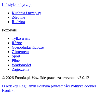
Lifestyle i obyczaje
Kuchnia i przepisy
Zdrowie
Rodzina
Pozostałe
Tylko u nas
Różne
Gospodarka głupcze
Z internetu
Sport
Pilne
Wiadomości
Zagrożenia
© 2026 Fronda.pl. Wszelkie prawa zastrzeżone.
v3.0.12
O redakcji
Regulamin
Polityka prywatności
Polityka cookies
Kontakt