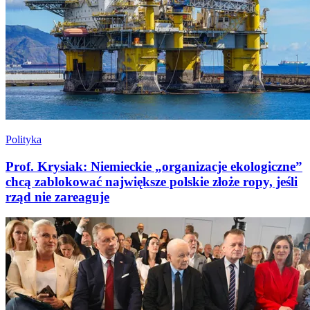
Polityka
Prof. Krysiak: Niemieckie „organizacje ekologiczne”
chcą zablokować największe polskie złoże ropy, jeśli
rząd nie zareaguje