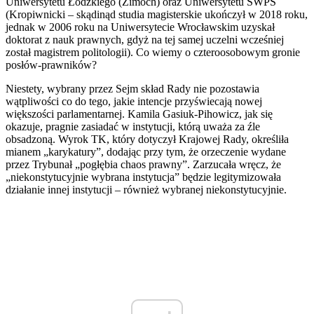
Uniwersytetu Łódzkiego (Zimoch) oraz Uniwersytetu SWPS
(Kropiwnicki – skądinąd studia magisterskie ukończył w 2018 roku,
jednak w 2006 roku na Uniwersytecie Wrocławskim uzyskał
doktorat z nauk prawnych, gdyż na tej samej uczelni wcześniej
został magistrem politologii). Co wiemy o czteroosobowym gronie
posłów-prawników?
Niestety, wybrany przez Sejm skład Rady nie pozostawia
wątpliwości co do tego, jakie intencje przyświecają nowej
większości parlamentarnej. Kamila Gasiuk-Pihowicz, jak się
okazuje, pragnie zasiadać w instytucji, którą uważa za źle
obsadzoną. Wyrok TK, który dotyczył Krajowej Rady, określiła
mianem „karykatury”, dodając przy tym, że orzeczenie wydane
przez Trybunał „pogłębia chaos prawny”. Zarzucała wręcz, że
„niekonstytucyjnie wybrana instytucja” będzie legitymizowała
działanie innej instytucji – również wybranej niekonstytucyjnie.