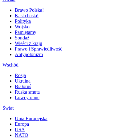
Brawo Polska!
Kasta basta!
Polityka
Wojsko
Pamiętamy
Sondaż
Wieści z kraju
Prawo i Sprawiedliwość
Antypolonizm
Wschód
Rosja
Ukraina
Białoruś
Ruska smuta
Łowcy onuc
Świat
Unia Europejska
Europa
USA
NATO