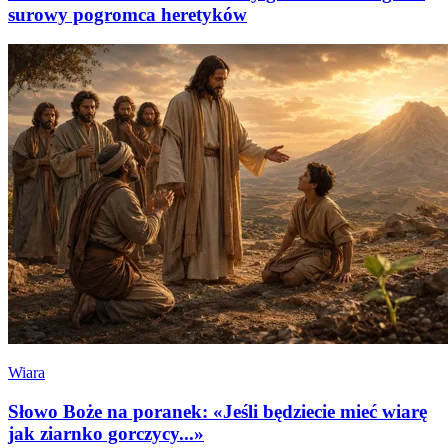
surowy pogromca heretyków
Wiara
Słowo Boże na poranek: «Jeśli będziecie mieć wiarę
jak ziarnko gorczycy...»