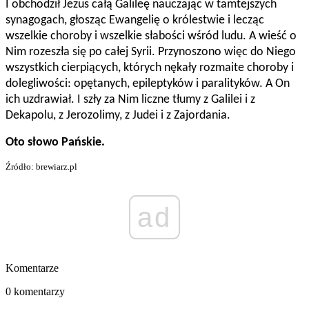
I obchodził Jezus całą Galileę nauczając w tamtejszych
synagogach, głosząc Ewangelię o królestwie i lecząc
wszelkie choroby i wszelkie słabości wśród ludu. A wieść o
Nim rozeszła się po całej Syrii. Przynoszono więc do Niego
wszystkich cierpiących, których nękały rozmaite choroby i
dolegliwości: opętanych, epileptyków i paralityków. A On
ich uzdrawiał. I szły za Nim liczne tłumy z Galilei i z
Dekapolu, z Jerozolimy, z Judei i z Zajordania.
Oto słowo Pańskie.
Źródło: brewiarz.pl
ad
Komentarze
0 komentarzy