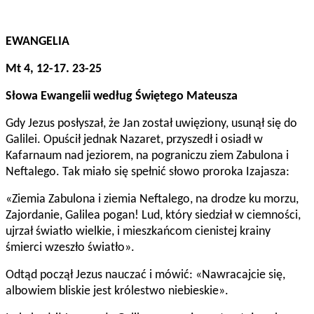
EWANGELIA
Mt 4, 12-17. 23-25
Słowa Ewangelii według Świętego Mateusza
Gdy Jezus posłyszał, że Jan został uwięziony, usunął się do
Galilei. Opuścił jednak Nazaret, przyszedł i osiadł w
Kafarnaum nad jeziorem, na pograniczu ziem Zabulona i
Neftalego. Tak miało się spełnić słowo proroka Izajasza:
«Ziemia Zabulona i ziemia Neftalego, na drodze ku morzu,
Zajordanie, Galilea pogan! Lud, który siedział w ciemności,
ujrzał światło wielkie, i mieszkańcom cienistej krainy
śmierci wzeszło światło».
Odtąd począł Jezus nauczać i mówić: «Nawracajcie się,
albowiem bliskie jest królestwo niebieskie».