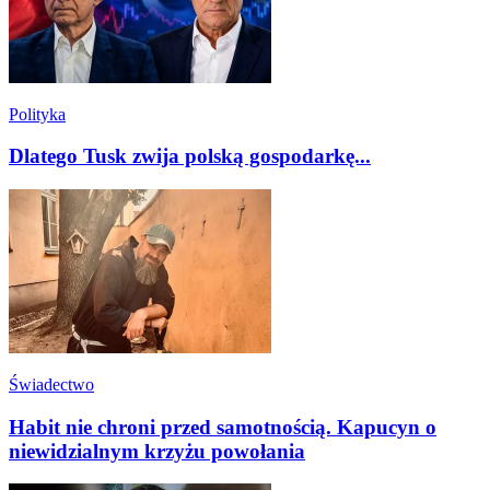
Polityka
Dlatego Tusk zwija polską gospodarkę...
Świadectwo
Habit nie chroni przed samotnością. Kapucyn o
niewidzialnym krzyżu powołania