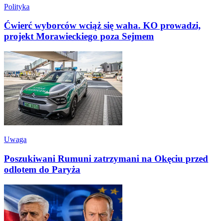
Polityka
Ćwierć wyborców wciąż się waha. KO prowadzi,
projekt Morawieckiego poza Sejmem
Uwaga
Poszukiwani Rumuni zatrzymani na Okęciu przed
odlotem do Paryża