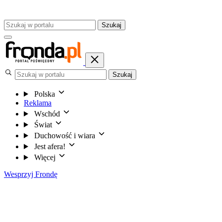
Szukaj
Szukaj
Polska
Reklama
Wschód
Świat
Duchowość i wiara
Jest afera!
Więcej
Wesprzyj Frondę