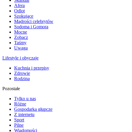
Skandal
Afera
Odlot
Szokujące
Mądrości celebrytów
Sodoma i Gomora
Mocne
Zobacz
Taśmy
Uwaga
Lifestyle i obyczaje
Kuchnia i przepisy
Zdrowie
Rodzina
Pozostałe
Tylko u nas
Różne
Gospodarka głupcze
Z internetu
Sport
Pilne
Wiadomości