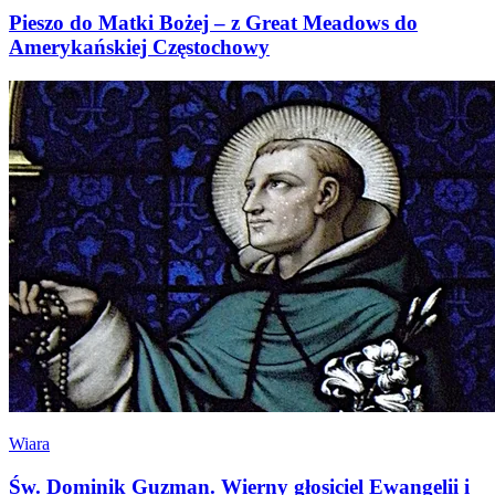
Pieszo do Matki Bożej – z Great Meadows do
Amerykańskiej Częstochowy
Wiara
Św. Dominik Guzman. Wierny głosiciel Ewangelii i