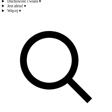
Duchowość i wiara
▾
Jest afera!
▾
Więcej
▾