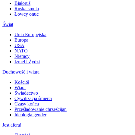
Białoruś
Ruska smuta
Łowcy onuc
Świat
Unia Europejska
Europa
USA
NATO
Niemcy
Izrael i Żydzi
Duchowość i wiara
Kościół
Wiara
Świadectwo
Cywilizacja śmierci
Czasy końca
Prześladowanie chrześcijan
Ideologia gender
Jest afera!