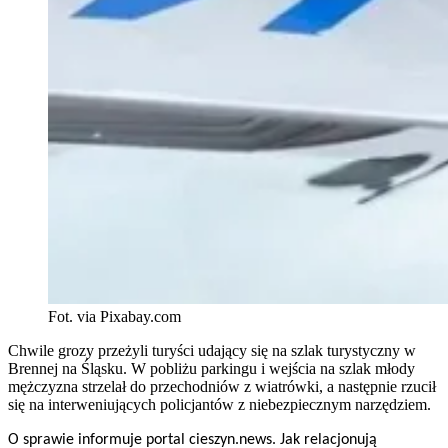
Fot. via Pixabay.com
Chwile grozy przeżyli turyści udający się na szlak turystyczny w
Brennej na Śląsku. W pobliżu parkingu i wejścia na szlak młody
mężczyzna strzelał do przechodniów z wiatrówki, a następnie rzucił
się na interweniujących policjantów z niebezpiecznym narzędziem.
O sprawie informuje portal cieszyn.news. Jak relacjonują