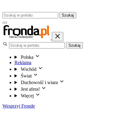
Szukaj
Szukaj
Polska
Reklama
Wschód
Świat
Duchowość i wiara
Jest afera!
Więcej
Wesprzyj Frondę