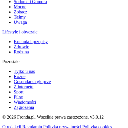
Sodoma i Gomora
Mocne
Zobacz
Taśmy
Uwaga
Lifestyle i obyczaje
Kuchnia i przepisy
Zdrowie
Rodzina
Pozostałe
Tylko u nas
Różne
Gospodarka głupcze
Z internetu
Sport
Pilne
Wiadomości
Zagrożenia
© 2026 Fronda.pl. Wszelkie prawa zastrzeżone.
v3.0.12
O redakcji
Regulamin
Polityka prywatności
Polityka cookies