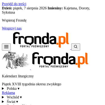
Przejdź do treści
Dzień:
piątek, 7 sierpnia 2026
Imieniny:
Kajetana, Doroty,
Sykstusa
Wspieraj Frondę
Wesprzyj nas
Kalendarz liturgiczny
Piątek XVIII tygodnia okresu zwykłego
Polska
▾
Reklama
Wschód
▾
Świat
▾