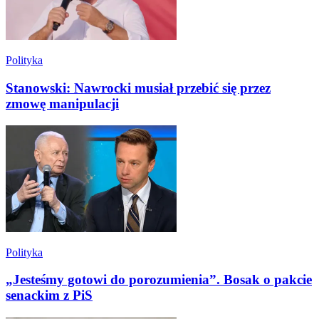
Polityka
Stanowski: Nawrocki musiał przebić się przez
zmowę manipulacji
Polityka
„Jesteśmy gotowi do porozumienia”. Bosak o pakcie
senackim z PiS