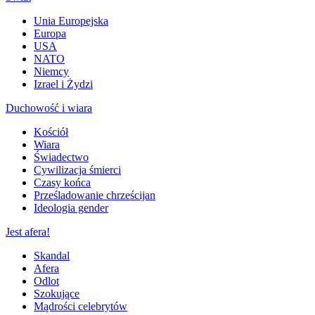
Unia Europejska
Europa
USA
NATO
Niemcy
Izrael i Żydzi
Duchowość i wiara
Kościół
Wiara
Świadectwo
Cywilizacja śmierci
Czasy końca
Prześladowanie chrześcijan
Ideologia gender
Jest afera!
Skandal
Afera
Odlot
Szokujące
Mądrości celebrytów