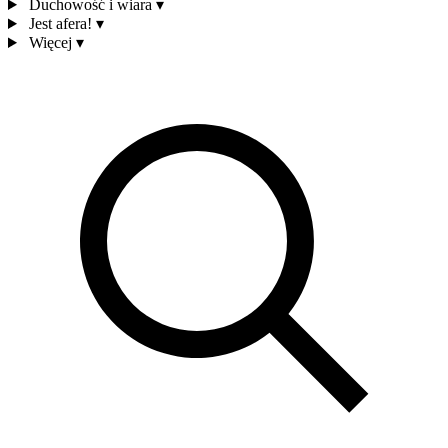
Duchowość i wiara
▾
Jest afera!
▾
Więcej
▾