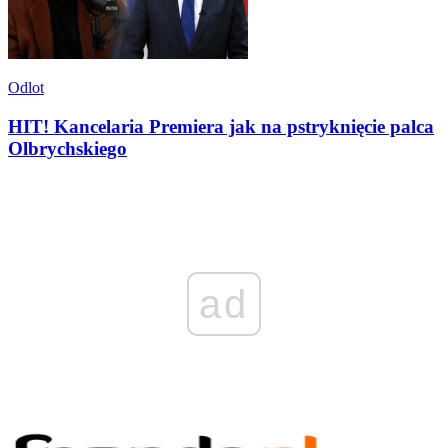
Odlot
HIT! Kancelaria Premiera jak na pstryknięcie palca
Olbrychskiego
ad