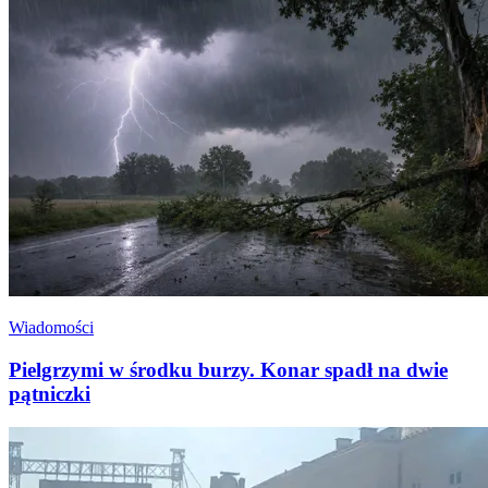
Wiadomości
Pielgrzymi w środku burzy. Konar spadł na dwie
pątniczki