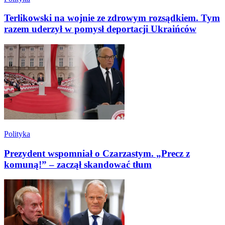
Terlikowski na wojnie ze zdrowym rozsądkiem. Tym
razem uderzył w pomysł deportacji Ukraińców
Polityka
Prezydent wspomniał o Czarzastym. „Precz z
komuną!” – zaczął skandować tłum