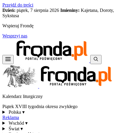
Przejdź do treści
Dzień:
piątek, 7 sierpnia 2026
Imieniny:
Kajetana, Doroty,
Sykstusa
Wspieraj Frondę
Wesprzyj nas
Kalendarz liturgiczny
Piątek XVIII tygodnia okresu zwykłego
Polska
▾
Reklama
Wschód
▾
Świat
▾