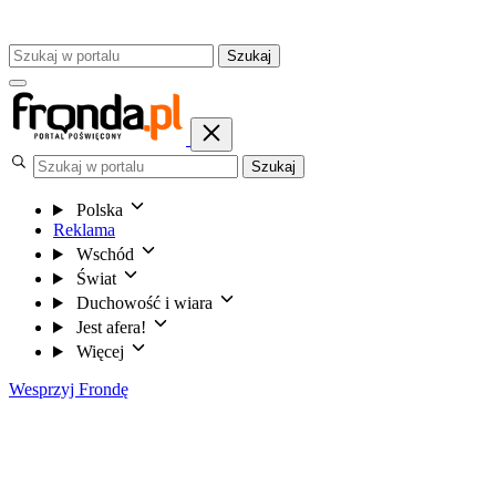
Szukaj
Szukaj
Polska
Reklama
Wschód
Świat
Duchowość i wiara
Jest afera!
Więcej
Wesprzyj Frondę