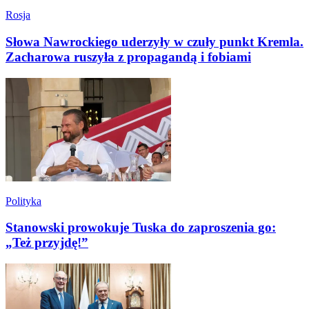
Rosja
Słowa Nawrockiego uderzyły w czuły punkt Kremla.
Zacharowa ruszyła z propagandą i fobiami
Polityka
Stanowski prowokuje Tuska do zaproszenia go:
„Też przyjdę!”