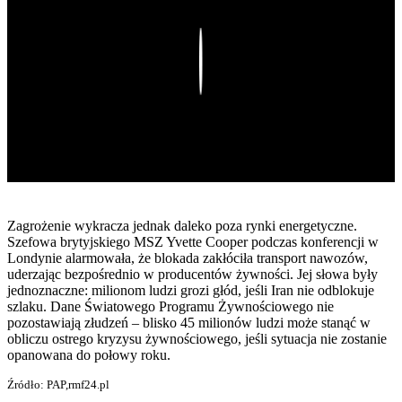
Play
Zagrożenie wykracza jednak daleko poza rynki energetyczne.
Szefowa brytyjskiego MSZ Yvette Cooper podczas konferencji w
Londynie alarmowała, że blokada zakłóciła transport nawozów,
uderzając bezpośrednio w producentów żywności. Jej słowa były
jednoznaczne: milionom ludzi grozi głód, jeśli Iran nie odblokuje
szlaku. Dane Światowego Programu Żywnościowego nie
pozostawiają złudzeń – blisko 45 milionów ludzi może stanąć w
obliczu ostrego kryzysu żywnościowego, jeśli sytuacja nie zostanie
opanowana do połowy roku.
Źródło: PAP,rmf24.pl