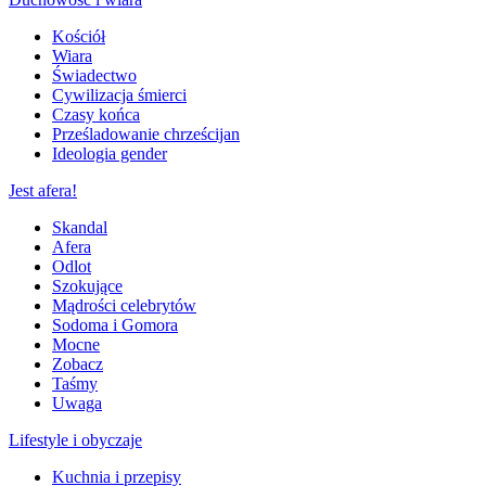
Kościół
Wiara
Świadectwo
Cywilizacja śmierci
Czasy końca
Prześladowanie chrześcijan
Ideologia gender
Jest afera!
Skandal
Afera
Odlot
Szokujące
Mądrości celebrytów
Sodoma i Gomora
Mocne
Zobacz
Taśmy
Uwaga
Lifestyle i obyczaje
Kuchnia i przepisy