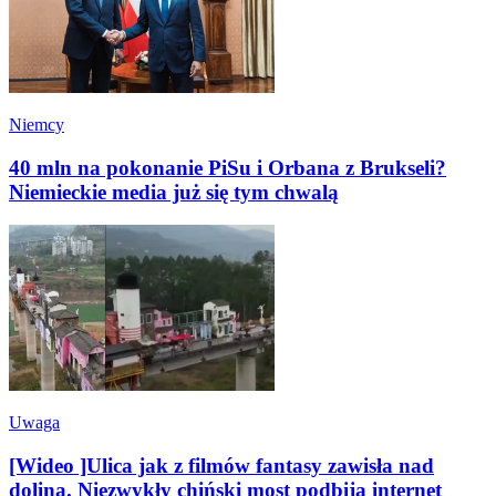
Niemcy
40 mln na pokonanie PiSu i Orbana z Brukseli?
Niemieckie media już się tym chwalą
Uwaga
[Wideo ]Ulica jak z filmów fantasy zawisła nad
doliną. Niezwykły chiński most podbija internet