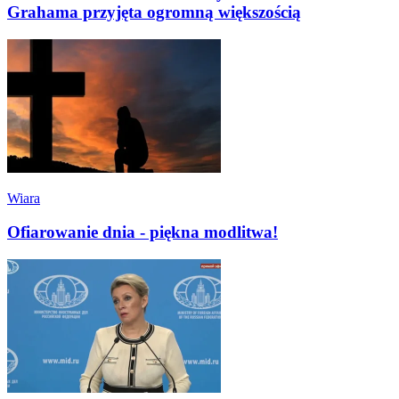
Grahama przyjęta ogromną większością
Wiara
Ofiarowanie dnia - piękna modlitwa!