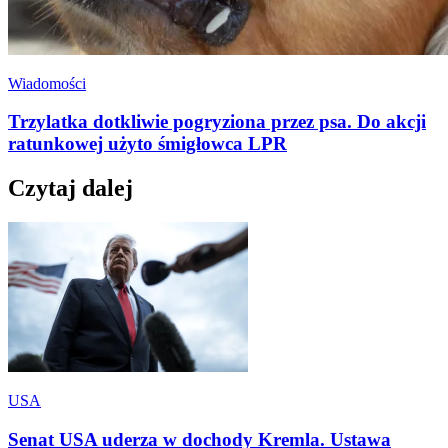
Wiadomości
Trzylatka dotkliwie pogryziona przez psa. Do akcji
ratunkowej użyto śmigłowca LPR
Czytaj dalej
USA
Senat USA uderza w dochody Kremla. Ustawa