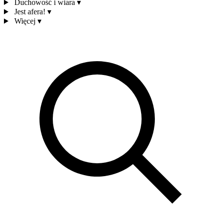
Duchowość i wiara
▾
Jest afera!
▾
Więcej
▾