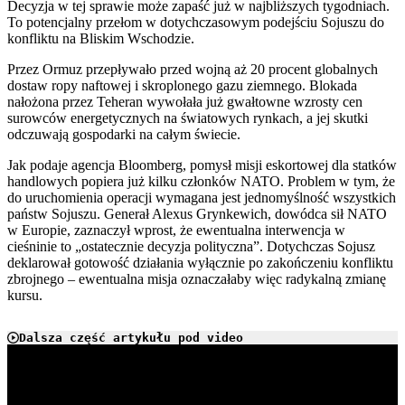
Decyzja w tej sprawie może zapaść już w najbliższych tygodniach.
To potencjalny przełom w dotychczasowym podejściu Sojuszu do
konfliktu na Bliskim Wschodzie.
Przez Ormuz przepływało przed wojną aż 20 procent globalnych
dostaw ropy naftowej i skroplonego gazu ziemnego. Blokada
nałożona przez Teheran wywołała już gwałtowne wzrosty cen
surowców energetycznych na światowych rynkach, a jej skutki
odczuwają gospodarki na całym świecie.
Jak podaje agencja Bloomberg, pomysł misji eskortowej dla statków
handlowych popiera już kilku członków NATO. Problem w tym, że
do uruchomienia operacji wymagana jest jednomyślność wszystkich
państw Sojuszu. Generał Alexus Grynkewich, dowódca sił NATO
w Europie, zaznaczył wprost, że ewentualna interwencja w
cieśninie to „ostatecznie decyzja polityczna”. Dotychczas Sojusz
deklarował gotowość działania wyłącznie po zakończeniu konfliktu
zbrojnego – ewentualna misja oznaczałaby więc radykalną zmianę
kursu.
Dalsza część artykułu pod video