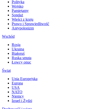
Polityka
Wojsko
Pamiętamy
Sondaż
Wieści z kraju
Prawo i Sprawiedliwość
Antypolonizm
Wschód
Rosja
Ukraina
Białoruś
Ruska smuta
Łowcy onuc
Świat
Unia Europejska
Europa
USA
NATO
Niemcy
Izrael i Żydzi
Duchowość i wiara