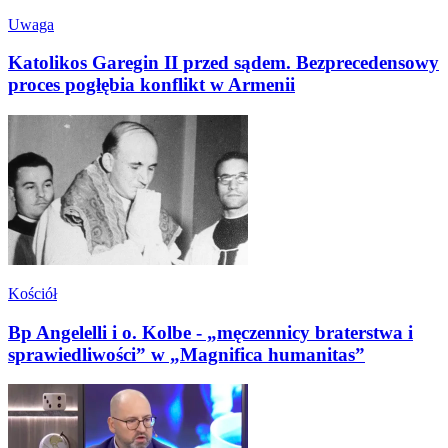
Uwaga
Katolikos Garegin II przed sądem. Bezprecedensowy
proces pogłębia konflikt w Armenii
Kościół
Bp Angelelli i o. Kolbe - „męczennicy braterstwa i
sprawiedliwości” w „Magnifica humanitas”