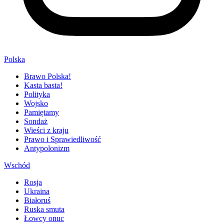
Polska
Brawo Polska!
Kasta basta!
Polityka
Wojsko
Pamiętamy
Sondaż
Wieści z kraju
Prawo i Sprawiedliwość
Antypolonizm
Wschód
Rosja
Ukraina
Białoruś
Ruska smuta
Łowcy onuc