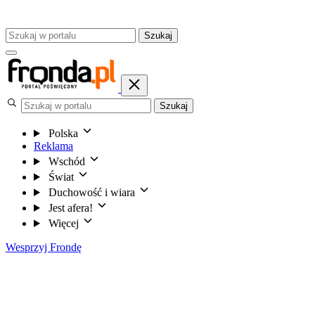
Szukaj
Szukaj
Polska
Reklama
Wschód
Świat
Duchowość i wiara
Jest afera!
Więcej
Wesprzyj Frondę