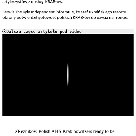
artylerzystów z obsługi KRAB-ów.
Serwis The Kyiv Independent informuje, że szef ukraińskiego resortu
obrony potwierdził gotowość polskich KRAB-ów do użycia na froncie.
Dalsza część artykułu pod video
Play
⚡️Reznikov: Polish AHS Krab howitzers ready to be