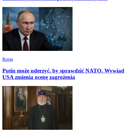
Rosja
Putin może uderzyć, by sprawdzić NATO. Wywiad
USA zmienia ocenę zagrożenia