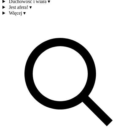
Duchowość i wiara
▾
Jest afera!
▾
Więcej
▾