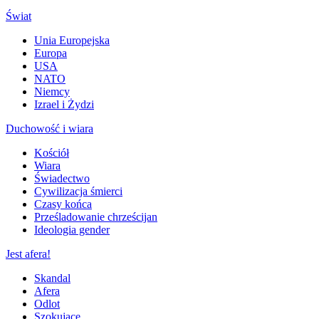
Świat
Unia Europejska
Europa
USA
NATO
Niemcy
Izrael i Żydzi
Duchowość i wiara
Kościół
Wiara
Świadectwo
Cywilizacja śmierci
Czasy końca
Prześladowanie chrześcijan
Ideologia gender
Jest afera!
Skandal
Afera
Odlot
Szokujące