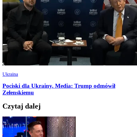
Ukraina
Pociski dla Ukrainy. Media: Trump odmówił
Zełenskiemu
Czytaj dalej