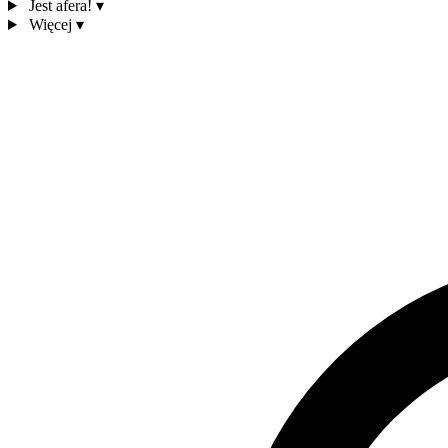
Jest afera!
▾
Więcej
▾