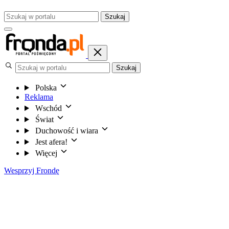
Szukaj
Szukaj
Polska
Reklama
Wschód
Świat
Duchowość i wiara
Jest afera!
Więcej
Wesprzyj Frondę