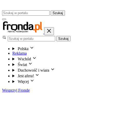
Szukaj
Szukaj
Polska
Reklama
Wschód
Świat
Duchowość i wiara
Jest afera!
Więcej
Wesprzyj Frondę