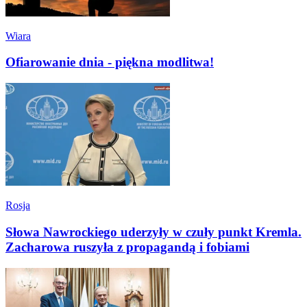
Wiara
Ofiarowanie dnia - piękna modlitwa!
Rosja
Słowa Nawrockiego uderzyły w czuły punkt Kremla.
Zacharowa ruszyła z propagandą i fobiami