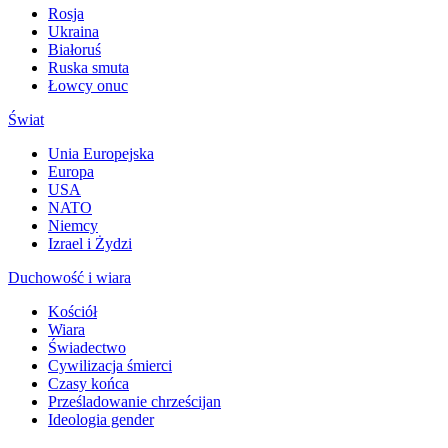
Rosja
Ukraina
Białoruś
Ruska smuta
Łowcy onuc
Świat
Unia Europejska
Europa
USA
NATO
Niemcy
Izrael i Żydzi
Duchowość i wiara
Kościół
Wiara
Świadectwo
Cywilizacja śmierci
Czasy końca
Prześladowanie chrześcijan
Ideologia gender