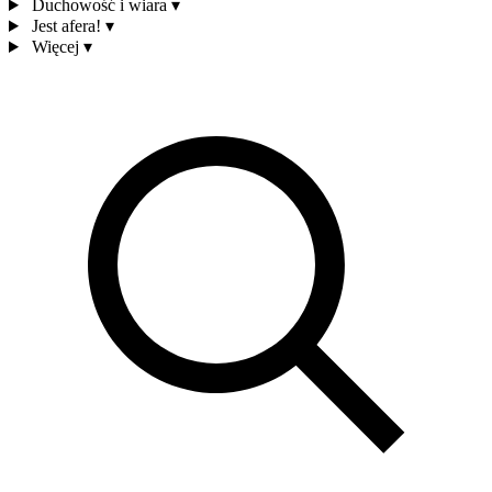
Duchowość i wiara
▾
Jest afera!
▾
Więcej
▾