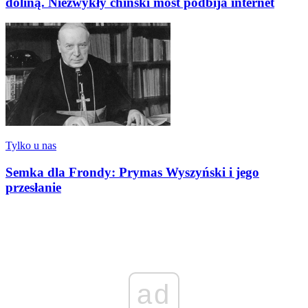
doliną. Niezwykły chiński most podbija internet
Tylko u nas
Semka dla Frondy: Prymas Wyszyński i jego
przesłanie
ad