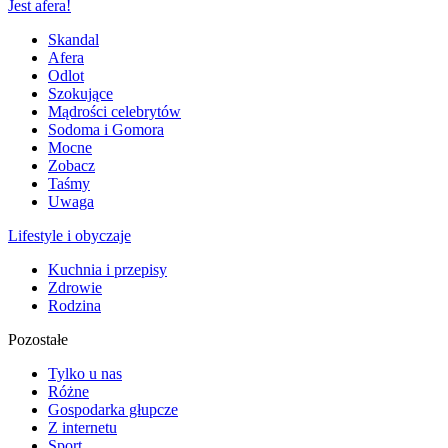
Jest afera!
Skandal
Afera
Odlot
Szokujące
Mądrości celebrytów
Sodoma i Gomora
Mocne
Zobacz
Taśmy
Uwaga
Lifestyle i obyczaje
Kuchnia i przepisy
Zdrowie
Rodzina
Pozostałe
Tylko u nas
Różne
Gospodarka głupcze
Z internetu
Sport