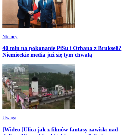
Niemcy
40 mln na pokonanie PiSu i Orbana z Brukseli?
Niemieckie media już się tym chwalą
Uwaga
[Wideo ]Ulica jak z filmów fantasy zawisła nad