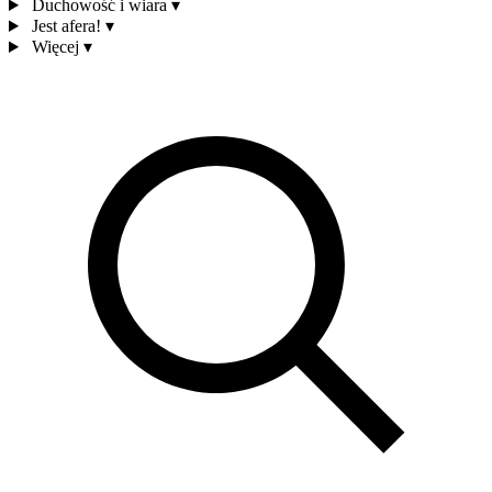
Duchowość i wiara
▾
Jest afera!
▾
Więcej
▾