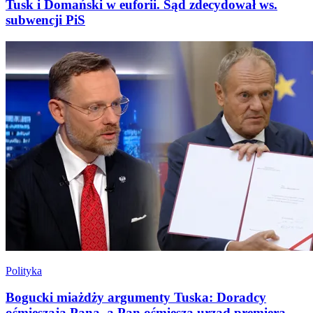
Tusk i Domański w euforii. Sąd zdecydował ws.
subwencji PiS
Polityka
Bogucki miażdży argumenty Tuska: Doradcy
ośmieszają Pana, a Pan ośmiesza urząd premiera