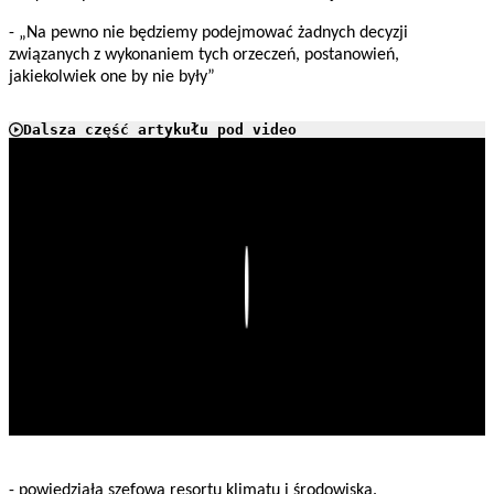
- „Na pewno nie będziemy podejmować żadnych decyzji
związanych z wykonaniem tych orzeczeń, postanowień,
jakiekolwiek one by nie były”
Dalsza część artykułu pod video
Play
- powiedziała szefowa resortu klimatu i środowiska.