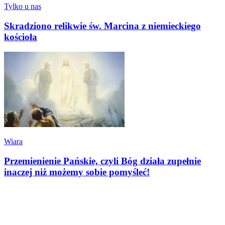
Tylko u nas
Skradziono relikwie św. Marcina z niemieckiego
kościoła
Wiara
Przemienienie Pańskie, czyli Bóg działa zupełnie
inaczej niż możemy sobie pomyśleć!