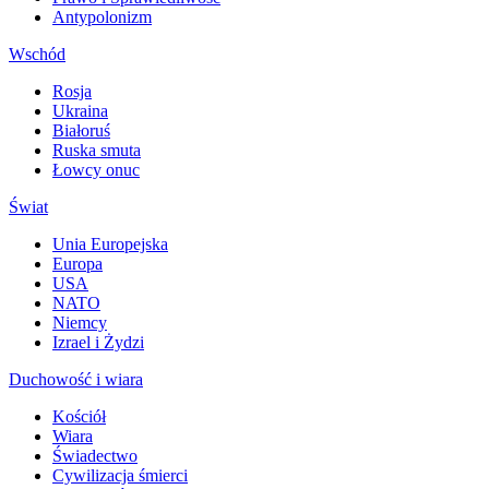
Antypolonizm
Wschód
Rosja
Ukraina
Białoruś
Ruska smuta
Łowcy onuc
Świat
Unia Europejska
Europa
USA
NATO
Niemcy
Izrael i Żydzi
Duchowość i wiara
Kościół
Wiara
Świadectwo
Cywilizacja śmierci