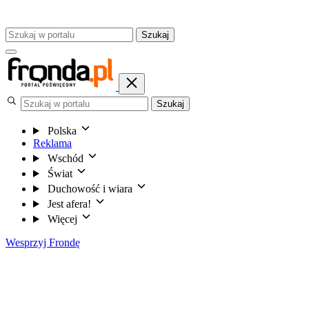
Szukaj
Szukaj
Polska
Reklama
Wschód
Świat
Duchowość i wiara
Jest afera!
Więcej
Wesprzyj Frondę