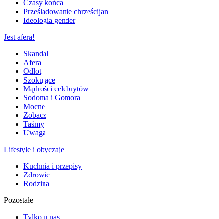
Czasy końca
Prześladowanie chrześcijan
Ideologia gender
Jest afera!
Skandal
Afera
Odlot
Szokujące
Mądrości celebrytów
Sodoma i Gomora
Mocne
Zobacz
Taśmy
Uwaga
Lifestyle i obyczaje
Kuchnia i przepisy
Zdrowie
Rodzina
Pozostałe
Tylko u nas