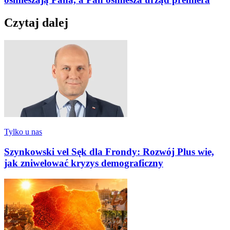
Czytaj dalej
Tylko u nas
Szynkowski vel Sęk dla Frondy: Rozwój Plus wie,
jak zniwelować kryzys demograficzny