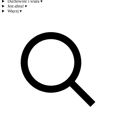
Duchowość i wiara
▾
Jest afera!
▾
Więcej
▾