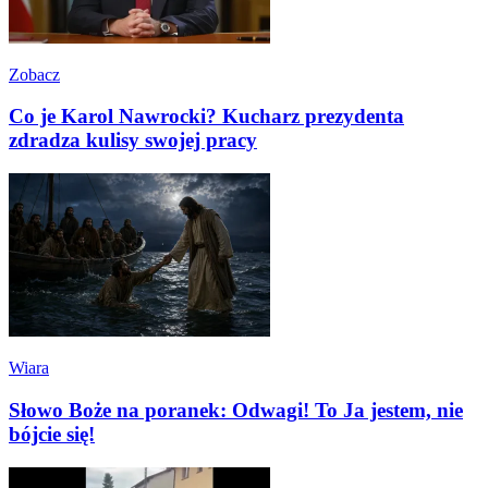
Zobacz
Co je Karol Nawrocki? Kucharz prezydenta
zdradza kulisy swojej pracy
Wiara
Słowo Boże na poranek: Odwagi! To Ja jestem, nie
bójcie się!