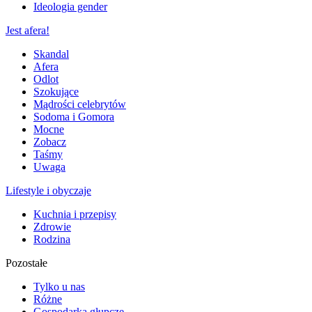
Ideologia gender
Jest afera!
Skandal
Afera
Odlot
Szokujące
Mądrości celebrytów
Sodoma i Gomora
Mocne
Zobacz
Taśmy
Uwaga
Lifestyle i obyczaje
Kuchnia i przepisy
Zdrowie
Rodzina
Pozostałe
Tylko u nas
Różne
Gospodarka głupcze