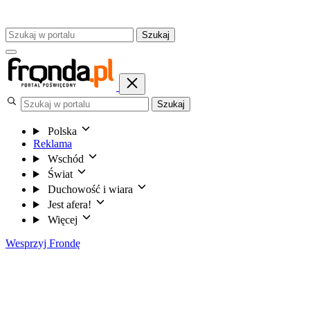
Szukaj
Szukaj
Polska
Reklama
Wschód
Świat
Duchowość i wiara
Jest afera!
Więcej
Wesprzyj Frondę