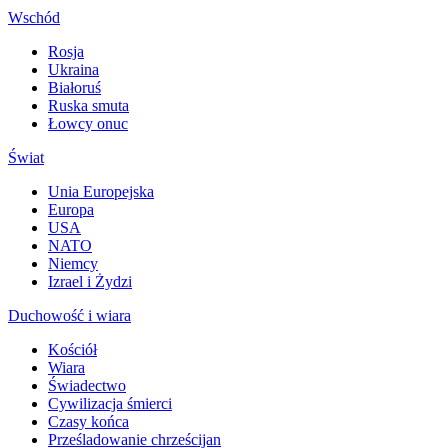
Wschód
Rosja
Ukraina
Białoruś
Ruska smuta
Łowcy onuc
Świat
Unia Europejska
Europa
USA
NATO
Niemcy
Izrael i Żydzi
Duchowość i wiara
Kościół
Wiara
Świadectwo
Cywilizacja śmierci
Czasy końca
Prześladowanie chrześcijan