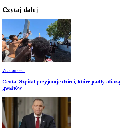
Czytaj dalej
Wiadomości
Ceuta. Szpital przyjmuje dzieci, które padły ofiarą
gwałtów