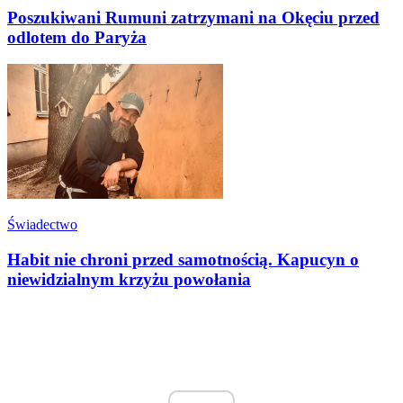
Poszukiwani Rumuni zatrzymani na Okęciu przed
odlotem do Paryża
Świadectwo
Habit nie chroni przed samotnością. Kapucyn o
niewidzialnym krzyżu powołania