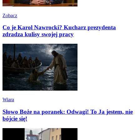
Zobacz
Co je Karol Nawrocki? Kucharz prezydenta
zdradza kulisy swojej pracy
Wiara
Słowo Boże na poranek: Odwagi! To Ja jestem, nie
bójcie się!