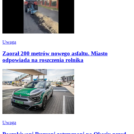
Uwaga
Zaorał 200 metrów nowego asfaltu. Miasto
odpowiada na roszczenia rolnika
Uwaga