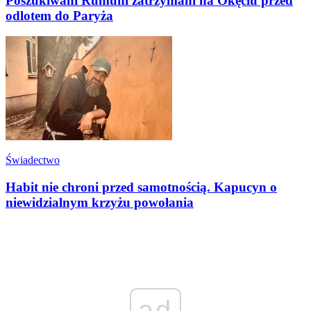
Poszukiwani Rumuni zatrzymani na Okęciu przed
odlotem do Paryża
Świadectwo
Habit nie chroni przed samotnością. Kapucyn o
niewidzialnym krzyżu powołania
ad