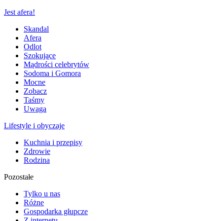
Jest afera!
Skandal
Afera
Odlot
Szokujące
Mądrości celebrytów
Sodoma i Gomora
Mocne
Zobacz
Taśmy
Uwaga
Lifestyle i obyczaje
Kuchnia i przepisy
Zdrowie
Rodzina
Pozostałe
Tylko u nas
Różne
Gospodarka głupcze
Z internetu