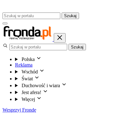
Szukaj
Szukaj
Polska
Reklama
Wschód
Świat
Duchowość i wiara
Jest afera!
Więcej
Wesprzyj Frondę