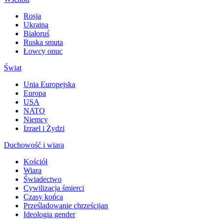
Rosja
Ukraina
Białoruś
Ruska smuta
Łowcy onuc
Świat
Unia Europejska
Europa
USA
NATO
Niemcy
Izrael i Żydzi
Duchowość i wiara
Kościół
Wiara
Świadectwo
Cywilizacja śmierci
Czasy końca
Prześladowanie chrześcijan
Ideologia gender