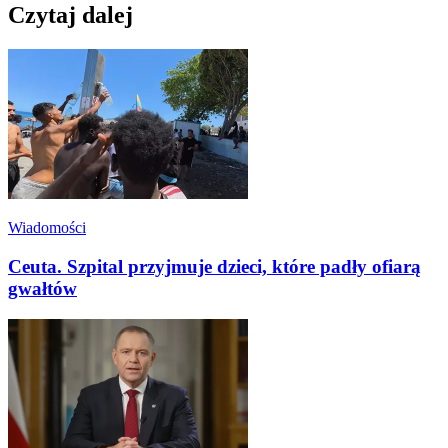
Czytaj dalej
Wiadomości
Ceuta. Szpital przyjmuje dzieci, które padły ofiarą
gwałtów