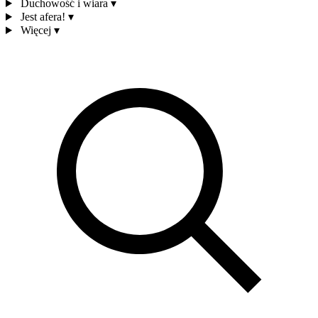
Duchowość i wiara
▾
Jest afera!
▾
Więcej
▾