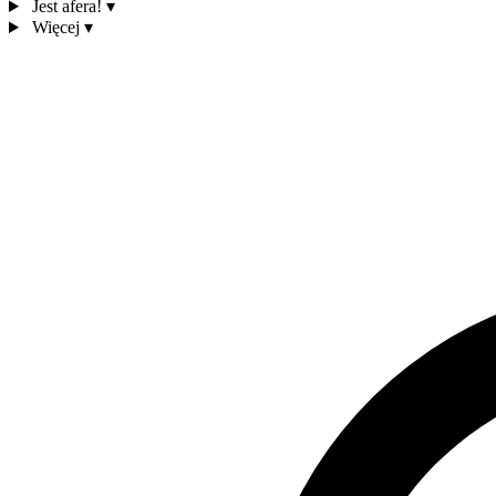
Jest afera!
▾
Więcej
▾