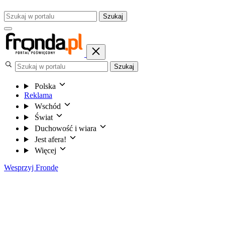
Szukaj
Szukaj
Polska
Reklama
Wschód
Świat
Duchowość i wiara
Jest afera!
Więcej
Wesprzyj Frondę