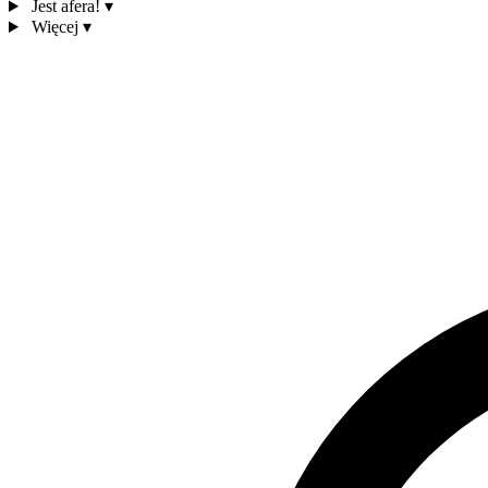
Jest afera!
▾
Więcej
▾