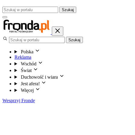
Szukaj
Szukaj
Polska
Reklama
Wschód
Świat
Duchowość i wiara
Jest afera!
Więcej
Wesprzyj Frondę