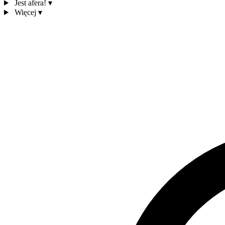
Jest afera!
▾
Więcej
▾