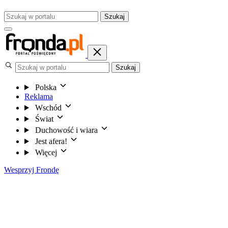
Szukaj
Szukaj
Polska
Reklama
Wschód
Świat
Duchowość i wiara
Jest afera!
Więcej
Wesprzyj Frondę