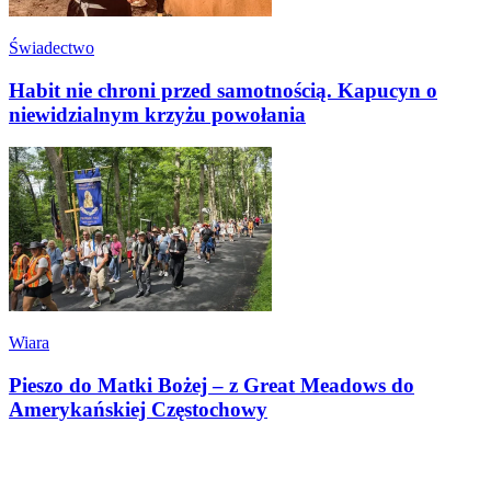
Świadectwo
Habit nie chroni przed samotnością. Kapucyn o
niewidzialnym krzyżu powołania
Wiara
Pieszo do Matki Bożej – z Great Meadows do
Amerykańskiej Częstochowy