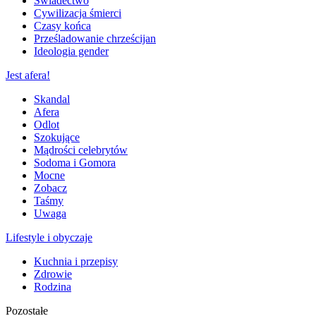
Świadectwo
Cywilizacja śmierci
Czasy końca
Prześladowanie chrześcijan
Ideologia gender
Jest afera!
Skandal
Afera
Odlot
Szokujące
Mądrości celebrytów
Sodoma i Gomora
Mocne
Zobacz
Taśmy
Uwaga
Lifestyle i obyczaje
Kuchnia i przepisy
Zdrowie
Rodzina
Pozostałe