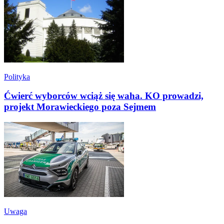
Polityka
Ćwierć wyborców wciąż się waha. KO prowadzi,
projekt Morawieckiego poza Sejmem
Uwaga