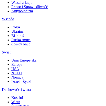
Wieści z kraju
Prawo i Sprawiedliwość
Antypolonizm
Wschód
Rosja
Ukraina
Białoruś
Ruska smuta
Łowcy onuc
Świat
Unia Europejska
Europa
USA
NATO
Niemcy
Izrael i Żydzi
Duchowość i wiara
Kościół
Wiara