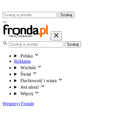
Szukaj
Szukaj
Polska
Reklama
Wschód
Świat
Duchowość i wiara
Jest afera!
Więcej
Wesprzyj Frondę