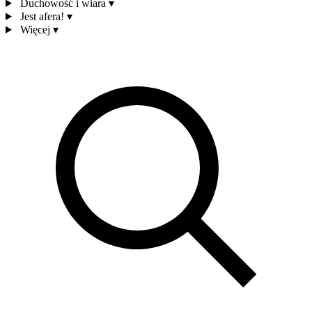
Duchowość i wiara
▾
Jest afera!
▾
Więcej
▾