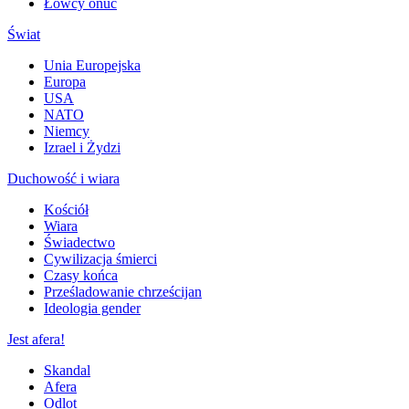
Łowcy onuc
Świat
Unia Europejska
Europa
USA
NATO
Niemcy
Izrael i Żydzi
Duchowość i wiara
Kościół
Wiara
Świadectwo
Cywilizacja śmierci
Czasy końca
Prześladowanie chrześcijan
Ideologia gender
Jest afera!
Skandal
Afera
Odlot