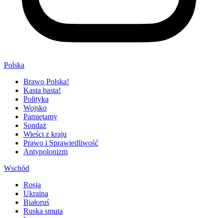
Polska
Brawo Polska!
Kasta basta!
Polityka
Wojsko
Pamiętamy
Sondaż
Wieści z kraju
Prawo i Sprawiedliwość
Antypolonizm
Wschód
Rosja
Ukraina
Białoruś
Ruska smuta