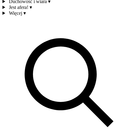
Duchowość i wiara
▾
Jest afera!
▾
Więcej
▾