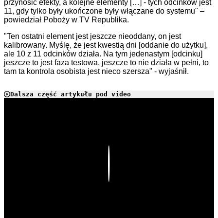
przynosić efekty, a kolejne elementy […] - tych odcinków jest
11, gdy tylko były ukończone były włączane do systemu" –
powiedział Poboży w TV Republika.
"Ten ostatni element jest jeszcze nieoddany, on jest
kalibrowany. Myślę, że jest kwestią dni [oddanie do użytku],
ale 10 z 11 odcinków działa. Na tym jedenastym [odcinku]
jeszcze to jest faza testowa, jeszcze to nie działa w pełni, to
tam ta kontrola osobista jest nieco szersza" - wyjaśnił.
Dalsza część artykułu pod video
Play