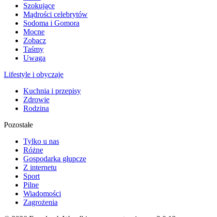
Szokujące
Mądrości celebrytów
Sodoma i Gomora
Mocne
Zobacz
Taśmy
Uwaga
Lifestyle i obyczaje
Kuchnia i przepisy
Zdrowie
Rodzina
Pozostałe
Tylko u nas
Różne
Gospodarka głupcze
Z internetu
Sport
Pilne
Wiadomości
Zagrożenia