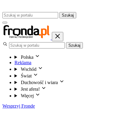
Szukaj
Szukaj
Polska
Reklama
Wschód
Świat
Duchowość i wiara
Jest afera!
Więcej
Wesprzyj Frondę