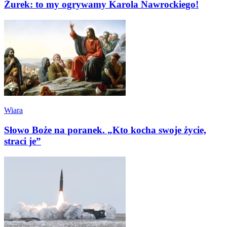
Żurek: to my ogrywamy Karola Nawrockiego!
Wiara
Słowo Boże na poranek. „Kto kocha swoje życie,
straci je”