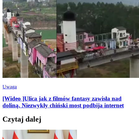
Uwaga
[Wideo ]Ulica jak z filmów fantasy zawisła nad
doliną. Niezwykły chiński most podbija internet
Czytaj dalej