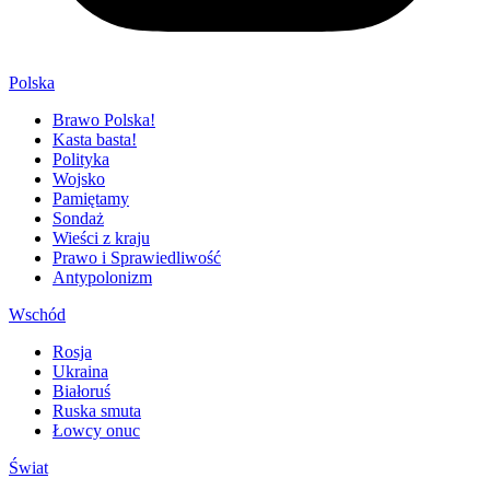
Polska
Brawo Polska!
Kasta basta!
Polityka
Wojsko
Pamiętamy
Sondaż
Wieści z kraju
Prawo i Sprawiedliwość
Antypolonizm
Wschód
Rosja
Ukraina
Białoruś
Ruska smuta
Łowcy onuc
Świat