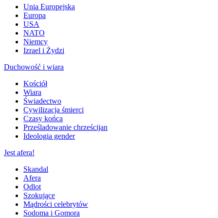
Unia Europejska
Europa
USA
NATO
Niemcy
Izrael i Żydzi
Duchowość i wiara
Kościół
Wiara
Świadectwo
Cywilizacja śmierci
Czasy końca
Prześladowanie chrześcijan
Ideologia gender
Jest afera!
Skandal
Afera
Odlot
Szokujące
Mądrości celebrytów
Sodoma i Gomora