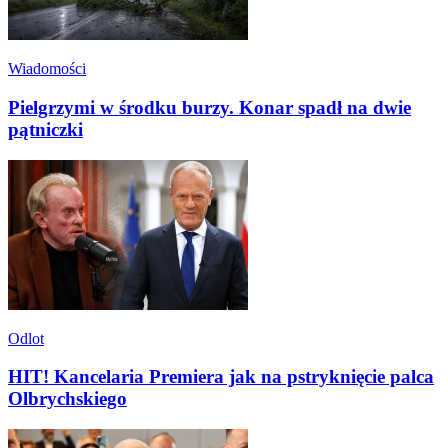
Wiadomości
Pielgrzymi w środku burzy. Konar spadł na dwie
pątniczki
Odlot
HIT! Kancelaria Premiera jak na pstryknięcie palca
Olbrychskiego