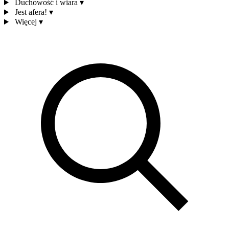
Duchowość i wiara
▾
Jest afera!
▾
Więcej
▾