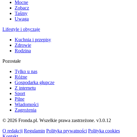
Mocne
Zobacz
Taśmy
Uwaga
Lifestyle i obyczaje
Kuchnia i przepisy
Zdrowie
Rodzina
Pozostałe
Tylko u nas
Różne
Gospodarka głupcze
Z internetu
Sport
Pilne
Wiadomości
Zagrożenia
© 2026 Fronda.pl. Wszelkie prawa zastrzeżone.
v3.0.12
O redakcji
Regulamin
Polityka prywatności
Polityka cookies
Kontakt