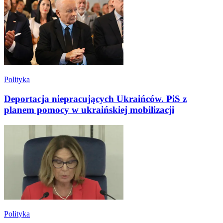
Polityka
Deportacja niepracujących Ukraińców. PiS z
planem pomocy w ukraińskiej mobilizacji
Polityka