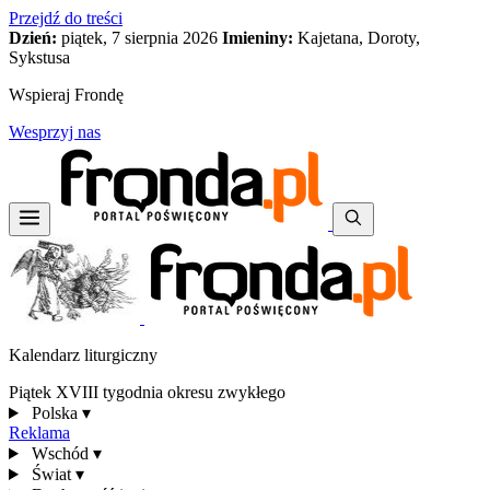
Przejdź do treści
Dzień:
piątek, 7 sierpnia 2026
Imieniny:
Kajetana, Doroty,
Sykstusa
Wspieraj Frondę
Wesprzyj nas
Kalendarz liturgiczny
Piątek XVIII tygodnia okresu zwykłego
Polska
▾
Reklama
Wschód
▾
Świat
▾