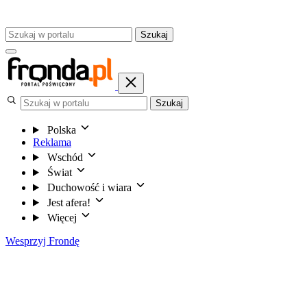
Szukaj
Szukaj
Polska
Reklama
Wschód
Świat
Duchowość i wiara
Jest afera!
Więcej
Wesprzyj Frondę