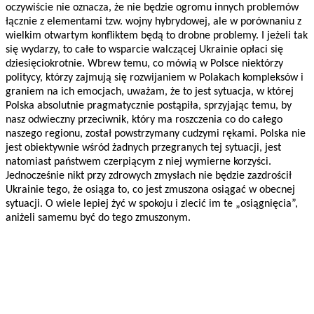
oczywiście nie oznacza, że nie będzie ogromu innych problemów
łącznie z elementami tzw. wojny hybrydowej, ale w porównaniu z
wielkim otwartym konfliktem będą to drobne problemy. I jeżeli tak
się wydarzy, to całe to wsparcie walczącej Ukrainie opłaci się
dziesięciokrotnie. Wbrew temu, co mówią w Polsce niektórzy
politycy, którzy zajmują się rozwijaniem w Polakach kompleksów i
graniem na ich emocjach, uważam, że to jest sytuacja, w której
Polska absolutnie pragmatycznie postąpiła, sprzyjając temu, by
nasz odwieczny przeciwnik, który ma roszczenia co do całego
naszego regionu, został powstrzymany cudzymi rękami. Polska nie
jest obiektywnie wśród żadnych przegranych tej sytuacji, jest
natomiast państwem czerpiącym z niej wymierne korzyści.
Jednocześnie nikt przy zdrowych zmysłach nie będzie zazdrościł
Ukrainie tego, że osiąga to, co jest zmuszona osiągać w obecnej
sytuacji. O wiele lepiej żyć w spokoju i zlecić im te „osiągnięcia”,
aniżeli samemu być do tego zmuszonym.