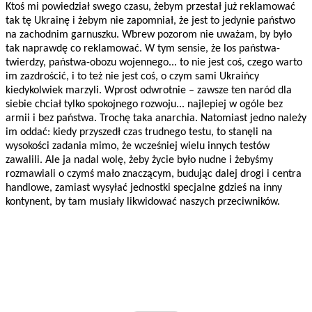
Ktoś mi powiedział swego czasu, żebym przestał już reklamować
tak tę Ukrainę i żebym nie zapomniał, że jest to jedynie państwo
na zachodnim garnuszku. Wbrew pozorom nie uważam, by było
tak naprawdę co reklamować. W tym sensie, że los państwa-
twierdzy, państwa-obozu wojennego... to nie jest coś, czego warto
im zazdrościć, i to też nie jest coś, o czym sami Ukraińcy
kiedykolwiek marzyli. Wprost odwrotnie – zawsze ten naród dla
siebie chciał tylko spokojnego rozwoju... najlepiej w ogóle bez
armii i bez państwa. Trochę taka anarchia. Natomiast jedno należy
im oddać: kiedy przyszedł czas trudnego testu, to stanęli na
wysokości zadania mimo, że wcześniej wielu innych testów
zawalili. Ale ja nadal wolę, żeby życie było nudne i żebyśmy
rozmawiali o czymś mało znaczącym, budując dalej drogi i centra
handlowe, zamiast wysyłać jednostki specjalne gdzieś na inny
kontynent, by tam musiały likwidować naszych przeciwników.