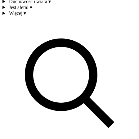
Duchowość i wiara
▾
Jest afera!
▾
Więcej
▾