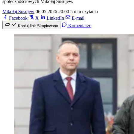
społecznościowych Mikołaj Susujew.
Mikołaj Susujew
06.05.2026 20:00
5 min czytania
Facebook
X
LinkedIn
E-mail
Komentarze
Kopiuj link
Skopiowano