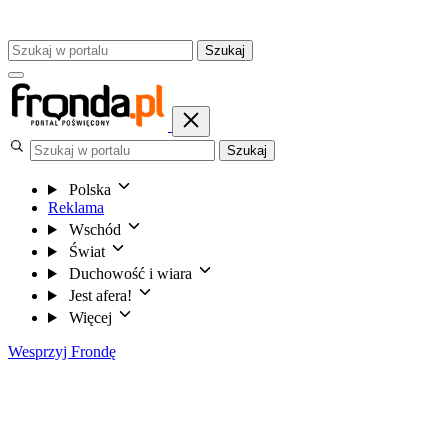
Szukaj
Szukaj
Polska
Reklama
Wschód
Świat
Duchowość i wiara
Jest afera!
Więcej
Wesprzyj Frondę