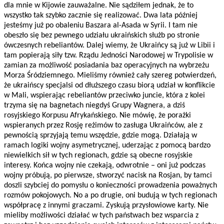
dla mnie w Kijowie zauważalne. Nie sądziłem jednak, że to
wszystko tak szybko zacznie się realizować. Dwa lata później
jesteśmy już po obaleniu Baszara al-Asada w Syrii. I tam nie
obeszło się bez pewnego udziału ukraińskich służb po stronie
ówczesnych rebeliantów. Dalej wiemy, że Ukraińcy są już w Libii i
tam popierają siły tzw. Rządu Jedności Narodowej w Trypolisie w
zamian za możliwość posiadania baz operacyjnych na wybrzeżu
Morza Śródziemnego. Mieliśmy również cały szereg potwierdzeń,
że ukraińscy specjalsi od dłuższego czasu biorą udział w konflikcie
w Mali, wspierając rebeliantów przeciwko juncie, która z kolei
trzyma się na bagnetach niegdyś Grupy Wagnera, a dziś
rosyjskiego Korpusu Afrykańskiego. Nie mówię, że porażki
wspieranych przez Rosję reżimów to zasługa Ukraińców, ale z
pewnością sprzyjają temu wszędzie, gdzie mogą. Działają w
ramach logiki wojny asymetrycznej, uderzając z pomocą bardzo
niewielkich sił w tych regionach, gdzie są obecne rosyjskie
interesy. Końca wojny nie czekają, odwrotnie – oni już podczas
wojny próbują, po pierwsze, stworzyć nacisk na Rosjan, by tamci
doszli szybciej do pomysłu o konieczności prowadzenia poważnych
rozmów pokojowych. No a po drugie, oni budują w tych regionach
współpracę z innymi graczami. Zyskują przysłowiowe karty. Nie
mieliby możliwości działać w tych państwach bez wsparcia z