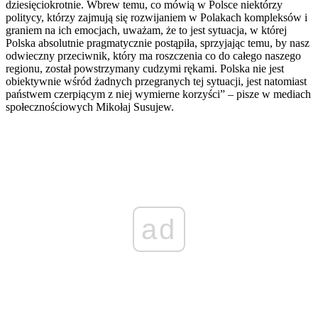
dziesięciokrotnie. Wbrew temu, co mówią w Polsce niektórzy
politycy, którzy zajmują się rozwijaniem w Polakach kompleksów i
graniem na ich emocjach, uważam, że to jest sytuacja, w której
Polska absolutnie pragmatycznie postąpiła, sprzyjając temu, by nasz
odwieczny przeciwnik, który ma roszczenia co do całego naszego
regionu, został powstrzymany cudzymi rękami. Polska nie jest
obiektywnie wśród żadnych przegranych tej sytuacji, jest natomiast
państwem czerpiącym z niej wymierne korzyści” – pisze w mediach
społecznościowych Mikołaj Susujew.
ad