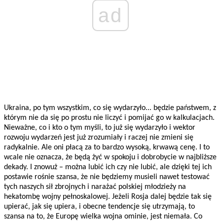
ad
Ukraina, po tym wszystkim, co się wydarzyło... będzie państwem, z
którym nie da się po prostu nie liczyć i pomijać go w kalkulacjach.
Nieważne, co i kto o tym myśli, to już się wydarzyło i wektor
rozwoju wydarzeń jest już zrozumiały i raczej nie zmieni się
radykalnie. Ale oni płacą za to bardzo wysoką, krwawą cenę. I to
wcale nie oznacza, że będą żyć w spokoju i dobrobycie w najbliższe
dekady. I znowuż – można lubić ich czy nie lubić, ale dzięki tej ich
postawie rośnie szansa, że nie będziemy musieli nawet testować
tych naszych sił zbrojnych i narażać polskiej młodzieży na
hekatombę wojny pełnoskalowej. Jeżeli Rosja dalej będzie tak się
upierać, jak się upiera, i obecne tendencje się utrzymają, to
szansa na to, że Europę wielka wojna ominie, jest niemała. Co