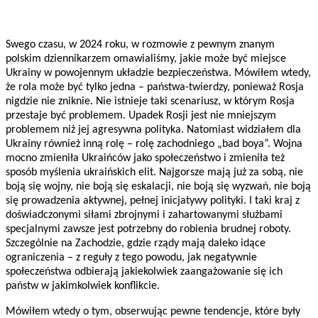
Swego czasu, w 2024 roku, w rozmowie z pewnym znanym
polskim dziennikarzem omawialiśmy, jakie może być miejsce
Ukrainy w powojennym układzie bezpieczeństwa. Mówiłem wtedy,
że rola może być tylko jedna – państwa-twierdzy, ponieważ Rosja
nigdzie nie zniknie. Nie istnieje taki scenariusz, w którym Rosja
przestaje być problemem. Upadek Rosji jest nie mniejszym
problemem niż jej agresywna polityka. Natomiast widziałem dla
Ukrainy również inną rolę – rolę zachodniego „bad boya”. Wojna
mocno zmieniła Ukraińców jako społeczeństwo i zmieniła też
sposób myślenia ukraińskich elit. Najgorsze mają już za sobą, nie
boją się wojny, nie boją się eskalacji, nie boją się wyzwań, nie boją
się prowadzenia aktywnej, pełnej inicjatywy polityki. I taki kraj z
doświadczonymi siłami zbrojnymi i zahartowanymi służbami
specjalnymi zawsze jest potrzebny do robienia brudnej roboty.
Szczególnie na Zachodzie, gdzie rządy mają daleko idące
ograniczenia – z reguły z tego powodu, jak negatywnie
społeczeństwa odbierają jakiekolwiek zaangażowanie się ich
państw w jakimkolwiek konflikcie.
Mówiłem wtedy o tym, obserwując pewne tendencje, które były