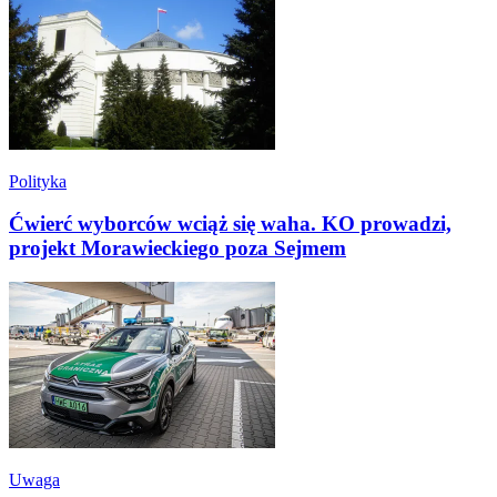
Polityka
Ćwierć wyborców wciąż się waha. KO prowadzi,
projekt Morawieckiego poza Sejmem
Uwaga