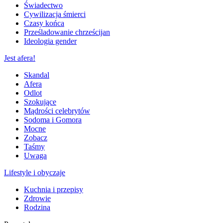
Świadectwo
Cywilizacja śmierci
Czasy końca
Prześladowanie chrześcijan
Ideologia gender
Jest afera!
Skandal
Afera
Odlot
Szokujące
Mądrości celebrytów
Sodoma i Gomora
Mocne
Zobacz
Taśmy
Uwaga
Lifestyle i obyczaje
Kuchnia i przepisy
Zdrowie
Rodzina