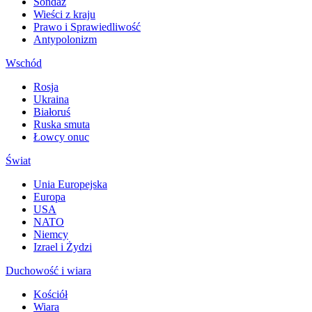
Sondaż
Wieści z kraju
Prawo i Sprawiedliwość
Antypolonizm
Wschód
Rosja
Ukraina
Białoruś
Ruska smuta
Łowcy onuc
Świat
Unia Europejska
Europa
USA
NATO
Niemcy
Izrael i Żydzi
Duchowość i wiara
Kościół
Wiara