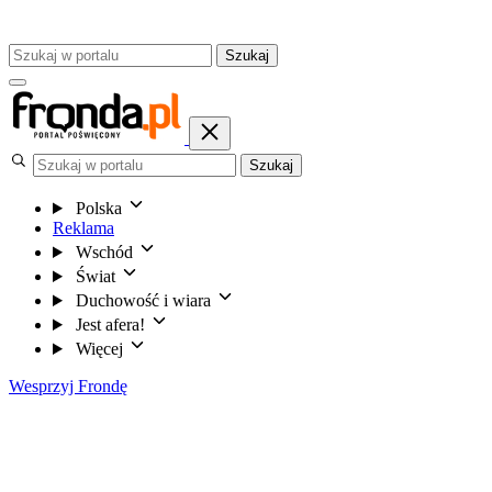
Szukaj
Szukaj
Polska
Reklama
Wschód
Świat
Duchowość i wiara
Jest afera!
Więcej
Wesprzyj Frondę