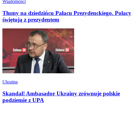
Wiadomości
Tłumy na dziedzińcu Pałacu Prezydenckiego. Polacy
świętują z prezydentem
Ukraina
Skandal! Ambasador Ukrainy zrównuje polskie
podziemie z UPA