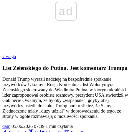
ad
Uwaga
List Zełenskiego do Putina. Jest komentarz Trumpa
Donald Trump wyraził nadzieję na bezpośrednie spotkanie
przywódców Ukrainy i Rosji. Komentując list Wołodymyra
Zełenskiego skierowany do Władimira Putina, w którym ukraiński
lider zaproponował osobiste rozmowy, prezydent USA stwierdził w
Gabinecie Owalnym, że byłoby „wspaniale", gdyby obaj
przywódcy usiedli do stołu. Trump podkreślił też, że Stany
Zjednoczone miały „duży udział" w doprowadzeniu do tego, że
strony w ogóle rozmawiają o możliwości spotkania.
dam
05.06.2026 07:39
1 min czytania