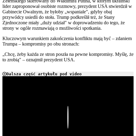
Zełenskiego skierowany do Władimira Putina, w którym ukraiński
lider zaproponował osobiste rozmowy, prezydent USA stwierdził w
Gabinecie Owalnym, że byłoby „wspaniale", gdyby obaj
przywódcy usiedli do stołu. Trump podkreślił też, że Stany
Zjednoczone miały „duży udział" w doprowadzeniu do tego, że
strony w ogóle rozmawiają o możliwości spotkania.
Kluczowym warunkiem zakończenia konfliktu mają być – zdaniem
Trumpa – kompromisy po obu stronach:
„Chcę, żeby każda ze stron poszła na pewne kompromisy. Myślę, że
to zrobią" – oznajmił prezydent USA.
Dalsza część artykułu pod video
Play