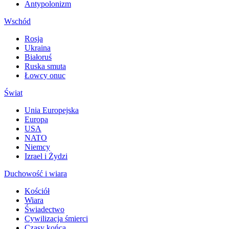
Antypolonizm
Wschód
Rosja
Ukraina
Białoruś
Ruska smuta
Łowcy onuc
Świat
Unia Europejska
Europa
USA
NATO
Niemcy
Izrael i Żydzi
Duchowość i wiara
Kościół
Wiara
Świadectwo
Cywilizacja śmierci
Czasy końca