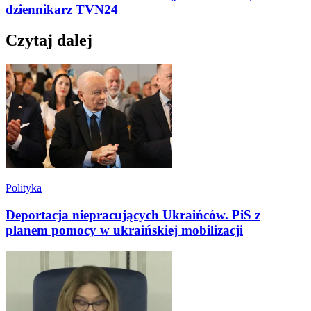
dziennikarz TVN24
Czytaj dalej
Polityka
Deportacja niepracujących Ukraińców. PiS z
planem pomocy w ukraińskiej mobilizacji