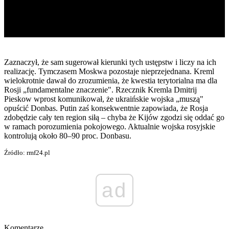
Zaznaczył, że sam sugerował kierunki tych ustępstw i liczy na ich
realizację. Tymczasem Moskwa pozostaje nieprzejednana. Kreml
wielokrotnie dawał do zrozumienia, że kwestia terytorialna ma dla
Rosji „fundamentalne znaczenie". Rzecznik Kremla Dmitrij
Pieskow wprost komunikował, że ukraińskie wojska „muszą"
opuścić Donbas. Putin zaś konsekwentnie zapowiada, że Rosja
zdobędzie cały ten region siłą – chyba że Kijów zgodzi się oddać go
w ramach porozumienia pokojowego. Aktualnie wojska rosyjskie
kontrolują około 80–90 proc. Donbasu.
Źródło: rmf24.pl
ad
Komentarze