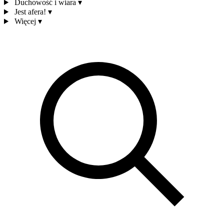
Duchowość i wiara
▾
Jest afera!
▾
Więcej
▾