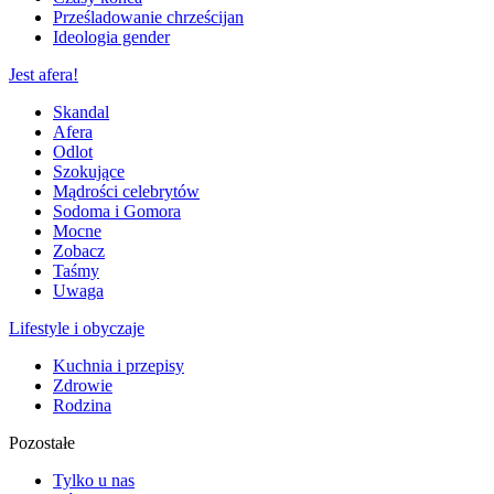
Prześladowanie chrześcijan
Ideologia gender
Jest afera!
Skandal
Afera
Odlot
Szokujące
Mądrości celebrytów
Sodoma i Gomora
Mocne
Zobacz
Taśmy
Uwaga
Lifestyle i obyczaje
Kuchnia i przepisy
Zdrowie
Rodzina
Pozostałe
Tylko u nas